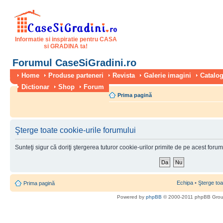
Informatie si inspiratie pentru CASA
si GRADINA ta!
Forumul CaseSiGradini.ro
Home
Produse parteneri
Revista
Galerie imagini
Catalog
Dictionar
Shop
Forum
Prima pagină
Şterge toate cookie-urile forumului
Sunteţi sigur că doriţi ştergerea tuturor cookie-urilor primite de pe acest foru
Echipa
•
Şterge toa
Prima pagină
Powered by
phpBB
© 2000-2011 phpBB Gro