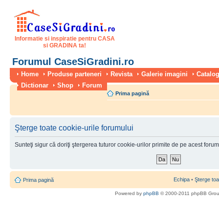
Informatie si inspiratie pentru CASA
si GRADINA ta!
Forumul CaseSiGradini.ro
Home
Produse parteneri
Revista
Galerie imagini
Catalog
Dictionar
Shop
Forum
Prima pagină
Şterge toate cookie-urile forumului
Sunteţi sigur că doriţi ştergerea tuturor cookie-urilor primite de pe acest foru
Echipa
•
Şterge toa
Prima pagină
Powered by
phpBB
© 2000-2011 phpBB Gro