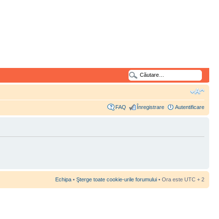
FAQ
Înregistrare
Autentificare
Echipa
•
Şterge toate cookie-urile forumului
• Ora este UTC + 2