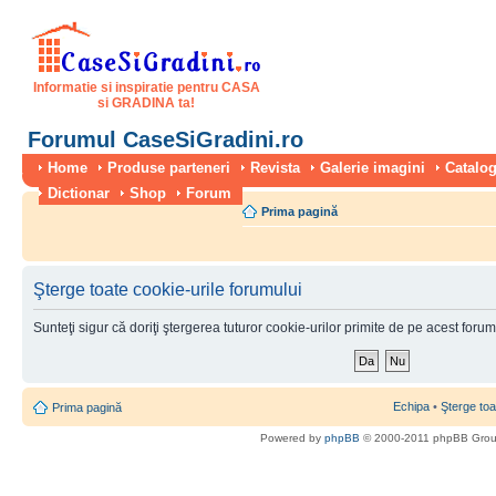
Informatie si inspiratie pentru CASA
si GRADINA ta!
Forumul CaseSiGradini.ro
Home
Produse parteneri
Revista
Galerie imagini
Catalog
Dictionar
Shop
Forum
Prima pagină
Şterge toate cookie-urile forumului
Sunteţi sigur că doriţi ştergerea tuturor cookie-urilor primite de pe acest foru
Echipa
•
Şterge toa
Prima pagină
Powered by
phpBB
© 2000-2011 phpBB Gro