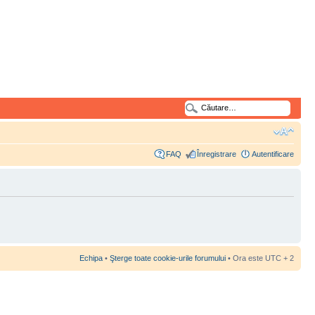
FAQ
Înregistrare
Autentificare
Echipa
•
Şterge toate cookie-urile forumului
• Ora este UTC + 2