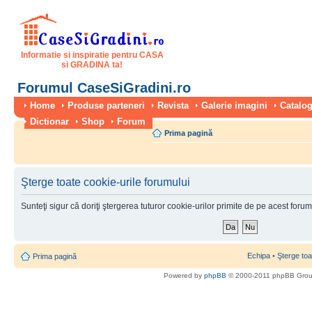
Informatie si inspiratie pentru CASA
si GRADINA ta!
Forumul CaseSiGradini.ro
Home
Produse parteneri
Revista
Galerie imagini
Catalog
Dictionar
Shop
Forum
Prima pagină
Şterge toate cookie-urile forumului
Sunteţi sigur că doriţi ştergerea tuturor cookie-urilor primite de pe acest foru
Echipa
•
Şterge toa
Prima pagină
Powered by
phpBB
© 2000-2011 phpBB Gro