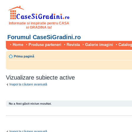
Informatie si inspiratie pentru CASA
si GRADINA ta!
Forumul CaseSiGradini.ro
Home
Produse parteneri
Revista
Galerie imagini
Catalog
Prima pagină
Vizualizare subiecte active
Inapoi la căutare avansată
Nu a fost găsit niciun rezultat.
Inapoi la căutare avansată