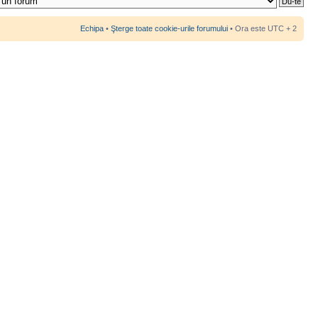
Echipa
•
Şterge toate cookie-urile forumului
• Ora este UTC + 2