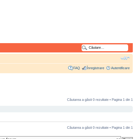
FAQ
Înregistrare
Autentificare
Căutarea a găsit 0 rezultate • Pagina
1
din
1
Căutarea a găsit 0 rezultate • Pagina
1
din
1