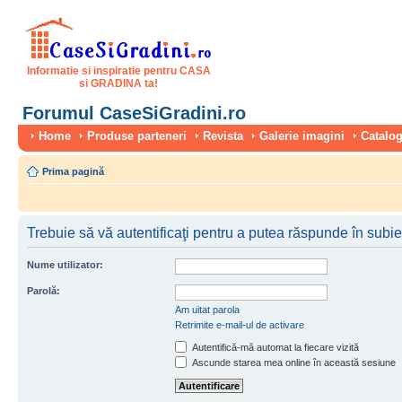
Informatie si inspiratie pentru CASA
si GRADINA ta!
Forumul CaseSiGradini.ro
Home
Produse parteneri
Revista
Galerie imagini
Catalog
Prima pagină
Trebuie să vă autentificaţi pentru a putea răspunde în subie
Nume utilizator:
Parolă:
Am uitat parola
Retrimite e-mail-ul de activare
Autentifică-mă automat la fiecare vizită
Ascunde starea mea online în această sesiune