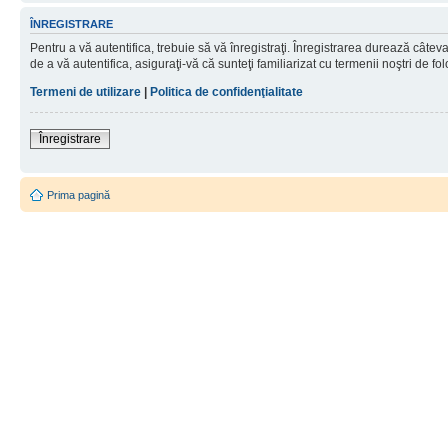
ÎNREGISTRARE
Pentru a vă autentifica, trebuie să vă înregistraţi. Înregistrarea durează câtev
de a vă autentifica, asiguraţi-vă că sunteţi familiarizat cu termenii noştri de fol
Termeni de utilizare
|
Politica de confidenţialitate
Înregistrare
Prima pagină