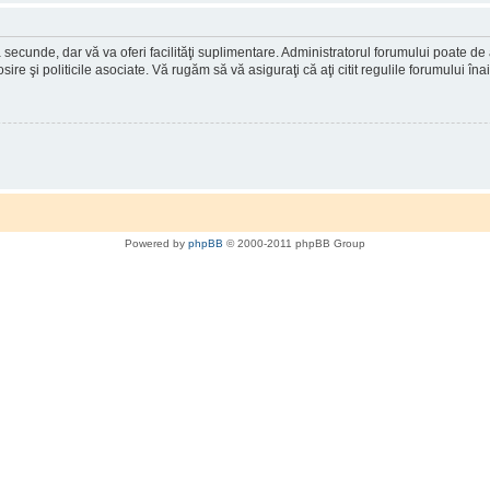
a secunde, dar vă va oferi facilităţi suplimentare. Administratorul forumului poate de
osire şi politicile asociate. Vă rugăm să vă asiguraţi că aţi citit regulile forumului în
Powered by
phpBB
© 2000-2011 phpBB Group