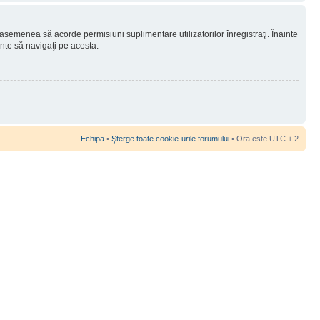
 asemenea să acorde permisiuni suplimentare utilizatorilor înregistraţi. Înainte
ainte să navigaţi pe acesta.
Echipa
•
Şterge toate cookie-urile forumului
• Ora este UTC + 2