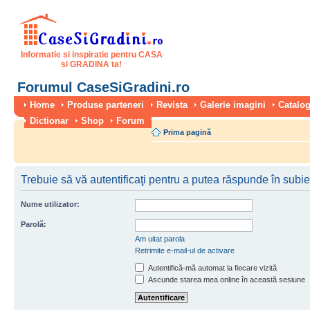
Informatie si inspiratie pentru CASA
si GRADINA ta!
Forumul CaseSiGradini.ro
Home
Produse parteneri
Revista
Galerie imagini
Catalog
Dictionar
Shop
Forum
Prima pagină
Trebuie să vă autentificaţi pentru a putea răspunde în subie
Nume utilizator:
Parolă:
Am uitat parola
Retrimite e-mail-ul de activare
Autentifică-mă automat la fiecare vizită
Ascunde starea mea online în această sesiune