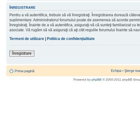
ÎNREGISTRARE
Pentru a vă autentifica, trebuie să vă înregistraţi. Înregistrarea durează câteva 
suplimentare. Administratorul forumului poate de asemenea să acorde permisiu
înregistraţi. Înainte de a vă autentifica, asiguraţi-vă că sunteţi familiarizat cu te
asociate. Vă rugăm să vă asiguraţi că aţi citit regulile forumului înainte să nav
Termeni de utilizare
|
Politica de confidenţialitate
Înregistrare
Echipa
•
Şterge toa
Prima pagină
Powered by
phpBB
© 2000-2011 phpBB Gro