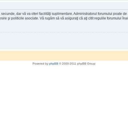
a secunde, dar vă va oferi facilităţi suplimentare. Administratorul forumului poate de
osire şi politicile asociate. Vă rugăm să vă asiguraţi că aţi citit regulile forumului în
Powered by
phpBB
© 2000-2011 phpBB Group