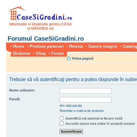
Informatie si inspiratie pentru CASA
si GRADINA ta!
Forumul CaseSiGradini.ro
Home
Produse parteneri
Revista
Galerie imagini
Catalog
Dictionar
Shop
Forum
Prima pagină
Trebuie să vă autentificaţi pentru a putea răspunde în subie
Nume utilizator:
Parolă:
Am uitat parola
Retrimite e-mail-ul de activare
Autentifică-mă automat la fiecare vizită
Ascunde starea mea online în această sesiune