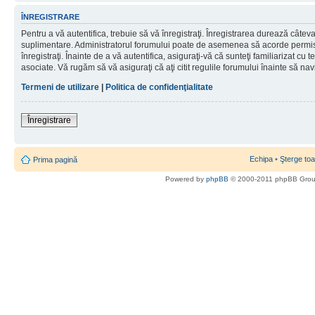
ÎNREGISTRARE
Pentru a vă autentifica, trebuie să vă înregistraţi. Înregistrarea durează câteva 
suplimentare. Administratorul forumului poate de asemenea să acorde permisiu
înregistraţi. Înainte de a vă autentifica, asiguraţi-vă că sunteţi familiarizat cu te
asociate. Vă rugăm să vă asiguraţi că aţi citit regulile forumului înainte să nav
Termeni de utilizare
|
Politica de confidenţialitate
Înregistrare
Echipa
•
Şterge toa
Prima pagină
Powered by
phpBB
© 2000-2011 phpBB Gro