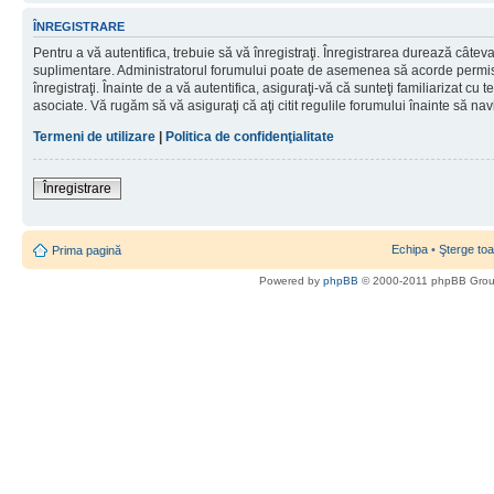
ÎNREGISTRARE
Pentru a vă autentifica, trebuie să vă înregistraţi. Înregistrarea durează câteva 
suplimentare. Administratorul forumului poate de asemenea să acorde permisiu
înregistraţi. Înainte de a vă autentifica, asiguraţi-vă că sunteţi familiarizat cu te
asociate. Vă rugăm să vă asiguraţi că aţi citit regulile forumului înainte să nav
Termeni de utilizare
|
Politica de confidenţialitate
Înregistrare
Echipa
•
Şterge toa
Prima pagină
Powered by
phpBB
© 2000-2011 phpBB Gro