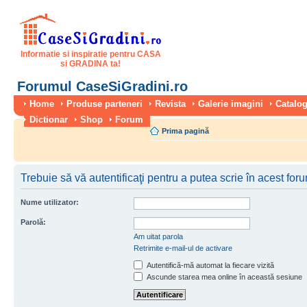
Informatie si inspiratie pentru CASA
si GRADINA ta!
Forumul CaseSiGradini.ro
Home
Produse parteneri
Revista
Galerie imagini
Catalog
Dictionar
Shop
Forum
Prima pagină
Trebuie să vă autentificaţi pentru a putea scrie în acest for
Nume utilizator:
Parolă:
Am uitat parola
Retrimite e-mail-ul de activare
Autentifică-mă automat la fiecare vizită
Ascunde starea mea online în această sesiune