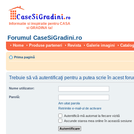
Informatie si inspiratie pentru CASA
si GRADINA ta!
Forumul CaseSiGradini.ro
Home
Produse parteneri
Revista
Galerie imagini
Catalog
Prima pagină
Trebuie să vă autentificaţi pentru a putea scrie în acest for
Nume utilizator:
Parolă:
Am uitat parola
Retrimite e-mail-ul de activare
Autentifică-mă automat la fiecare vizită
Ascunde starea mea online în această sesiune