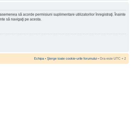
 asemenea să acorde permisiuni suplimentare utilizatorilor înregistraţi. Înainte
ainte să navigaţi pe acesta.
Echipa
•
Şterge toate cookie-urile forumului
• Ora este UTC + 2