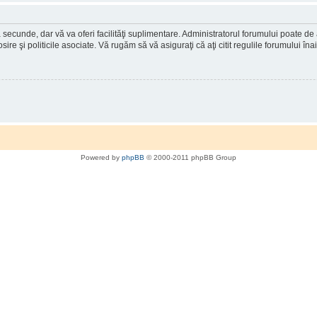
a secunde, dar vă va oferi facilităţi suplimentare. Administratorul forumului poate de
osire şi politicile asociate. Vă rugăm să vă asiguraţi că aţi citit regulile forumului în
Powered by
phpBB
© 2000-2011 phpBB Group