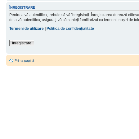
ÎNREGISTRARE
Pentru a vă autentifica, trebuie să vă înregistraţi. Înregistrarea durează câtev
de a vă autentifica, asiguraţi-vă că sunteţi familiarizat cu termenii noştri de fol
Termeni de utilizare
|
Politica de confidenţialitate
Înregistrare
Prima pagină