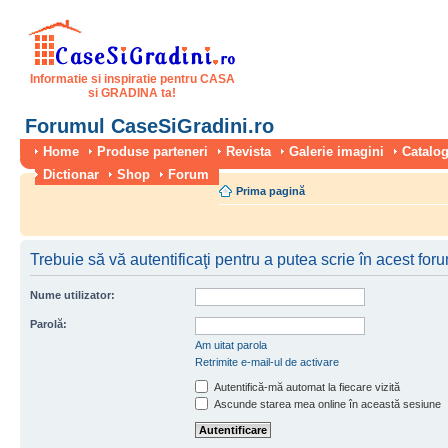
Informatie si inspiratie pentru CASA
si GRADINA ta!
Forumul CaseSiGradini.ro
Home
Produse parteneri
Revista
Galerie imagini
Catalog
Dictionar
Shop
Forum
Prima pagină
Trebuie să vă autentificaţi pentru a putea scrie în acest for
Nume utilizator:
Parolă:
Am uitat parola
Retrimite e-mail-ul de activare
Autentifică-mă automat la fiecare vizită
Ascunde starea mea online în această sesiune