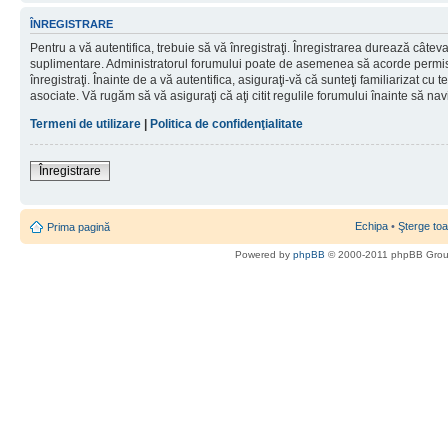
ÎNREGISTRARE
Pentru a vă autentifica, trebuie să vă înregistraţi. Înregistrarea durează câteva 
suplimentare. Administratorul forumului poate de asemenea să acorde permisiu
înregistraţi. Înainte de a vă autentifica, asiguraţi-vă că sunteţi familiarizat cu te
asociate. Vă rugăm să vă asiguraţi că aţi citit regulile forumului înainte să nav
Termeni de utilizare
|
Politica de confidenţialitate
Înregistrare
Echipa
•
Şterge toa
Prima pagină
Powered by
phpBB
© 2000-2011 phpBB Gro