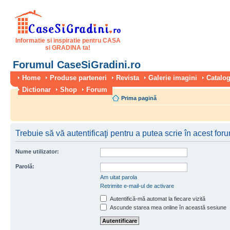
Informatie si inspiratie pentru CASA
si GRADINA ta!
Forumul CaseSiGradini.ro
Home
Produse parteneri
Revista
Galerie imagini
Catalog
Dictionar
Shop
Forum
Prima pagină
Trebuie să vă autentificaţi pentru a putea scrie în acest for
Nume utilizator:
Parolă:
Am uitat parola
Retrimite e-mail-ul de activare
Autentifică-mă automat la fiecare vizită
Ascunde starea mea online în această sesiune