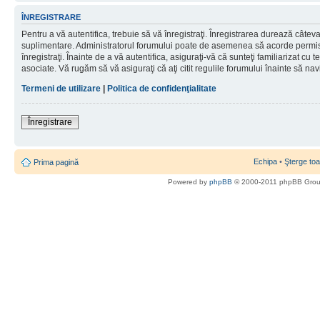
ÎNREGISTRARE
Pentru a vă autentifica, trebuie să vă înregistraţi. Înregistrarea durează câteva 
suplimentare. Administratorul forumului poate de asemenea să acorde permisiu
înregistraţi. Înainte de a vă autentifica, asiguraţi-vă că sunteţi familiarizat cu te
asociate. Vă rugăm să vă asiguraţi că aţi citit regulile forumului înainte să nav
Termeni de utilizare
|
Politica de confidenţialitate
Înregistrare
Echipa
•
Şterge toa
Prima pagină
Powered by
phpBB
© 2000-2011 phpBB Gro