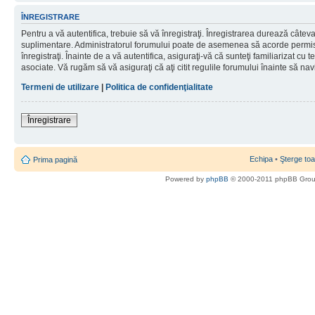
ÎNREGISTRARE
Pentru a vă autentifica, trebuie să vă înregistraţi. Înregistrarea durează câteva 
suplimentare. Administratorul forumului poate de asemenea să acorde permisiu
înregistraţi. Înainte de a vă autentifica, asiguraţi-vă că sunteţi familiarizat cu te
asociate. Vă rugăm să vă asiguraţi că aţi citit regulile forumului înainte să nav
Termeni de utilizare
|
Politica de confidenţialitate
Înregistrare
Echipa
•
Şterge toa
Prima pagină
Powered by
phpBB
© 2000-2011 phpBB Gro