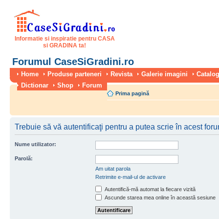
Informatie si inspiratie pentru CASA
si GRADINA ta!
Forumul CaseSiGradini.ro
Home
Produse parteneri
Revista
Galerie imagini
Catalog
Dictionar
Shop
Forum
Prima pagină
Trebuie să vă autentificaţi pentru a putea scrie în acest for
Nume utilizator:
Parolă:
Am uitat parola
Retrimite e-mail-ul de activare
Autentifică-mă automat la fiecare vizită
Ascunde starea mea online în această sesiune