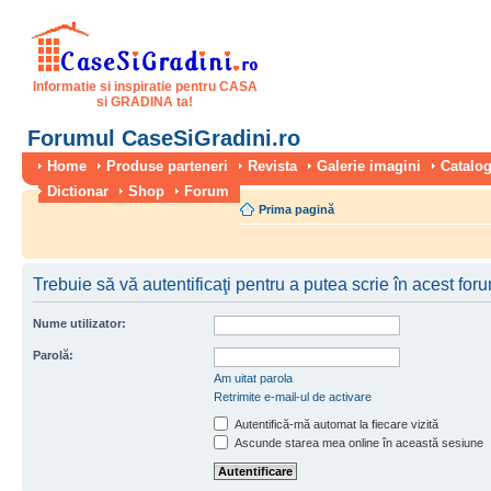
Informatie si inspiratie pentru CASA
si GRADINA ta!
Forumul CaseSiGradini.ro
Home
Produse parteneri
Revista
Galerie imagini
Catalog
Dictionar
Shop
Forum
Prima pagină
Trebuie să vă autentificaţi pentru a putea scrie în acest for
Nume utilizator:
Parolă:
Am uitat parola
Retrimite e-mail-ul de activare
Autentifică-mă automat la fiecare vizită
Ascunde starea mea online în această sesiune