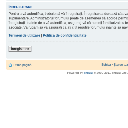
ÎNREGISTRARE
Pentru a vă autentifica, trebuie să vă înregistraţi. Înregistrarea durează câteva 
suplimentare. Administratorul forumului poate de asemenea să acorde permisiu
înregistraţi. Înainte de a vă autentifica, asiguraţi-vă că sunteţi familiarizat cu te
asociate. Vă rugăm să vă asiguraţi că aţi citit regulile forumului înainte să nav
Termeni de utilizare
|
Politica de confidenţialitate
Înregistrare
Echipa
•
Şterge toa
Prima pagină
Powered by
phpBB
© 2000-2011 phpBB Gro