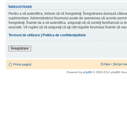
ÎNREGISTRARE
Pentru a vă autentifica, trebuie să vă înregistraţi. Înregistrarea durează câteva 
suplimentare. Administratorul forumului poate de asemenea să acorde permisiu
înregistraţi. Înainte de a vă autentifica, asiguraţi-vă că sunteţi familiarizat cu te
asociate. Vă rugăm să vă asiguraţi că aţi citit regulile forumului înainte să nav
Termeni de utilizare
|
Politica de confidenţialitate
Înregistrare
Echipa
•
Şterge toa
Prima pagină
Powered by
phpBB
© 2000-2011 phpBB Gro