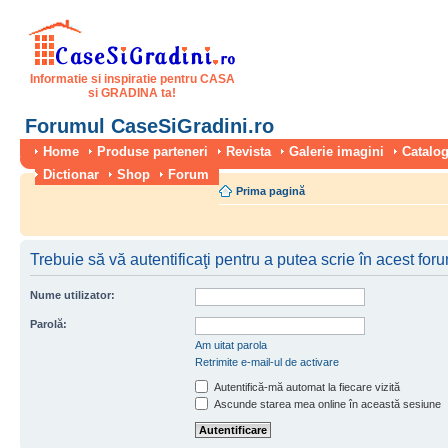
Informatie si inspiratie pentru CASA
si GRADINA ta!
Forumul CaseSiGradini.ro
Home
Produse parteneri
Revista
Galerie imagini
Catalog
Dictionar
Shop
Forum
Prima pagină
Trebuie să vă autentificaţi pentru a putea scrie în acest for
Nume utilizator:
Parolă:
Am uitat parola
Retrimite e-mail-ul de activare
Autentifică-mă automat la fiecare vizită
Ascunde starea mea online în această sesiune