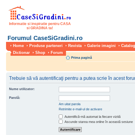
Informatie si inspiratie pentru CASA
si GRADINA ta!
Forumul CaseSiGradini.ro
Home
Produse parteneri
Revista
Galerie imagini
Catalog
Dictionar
Shop
Forum
Prima pagină
Trebuie să vă autentificaţi pentru a putea scrie în acest for
Nume utilizator:
Parolă:
Am uitat parola
Retrimite e-mail-ul de activare
Autentifică-mă automat la fiecare vizită
Ascunde starea mea online în această sesiune