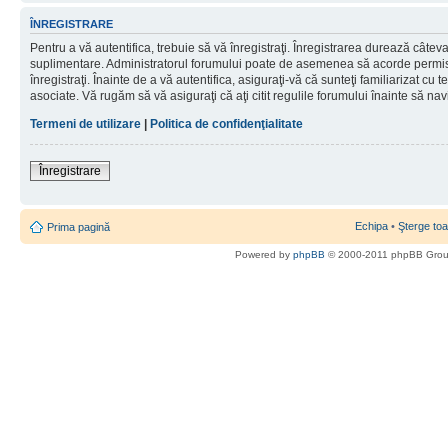
ÎNREGISTRARE
Pentru a vă autentifica, trebuie să vă înregistraţi. Înregistrarea durează câteva 
suplimentare. Administratorul forumului poate de asemenea să acorde permisiu
înregistraţi. Înainte de a vă autentifica, asiguraţi-vă că sunteţi familiarizat cu te
asociate. Vă rugăm să vă asiguraţi că aţi citit regulile forumului înainte să nav
Termeni de utilizare
|
Politica de confidenţialitate
Înregistrare
Echipa
•
Şterge toa
Prima pagină
Powered by
phpBB
© 2000-2011 phpBB Gro