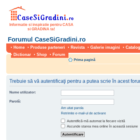
Informatie si inspiratie pentru CASA
si GRADINA ta!
Forumul CaseSiGradini.ro
Home
Produse parteneri
Revista
Galerie imagini
Catalog
Dictionar
Shop
Forum
Prima pagină
Trebuie să vă autentificaţi pentru a putea scrie în acest for
Nume utilizator:
Parolă:
Am uitat parola
Retrimite e-mail-ul de activare
Autentifică-mă automat la fiecare vizită
Ascunde starea mea online în această sesiune