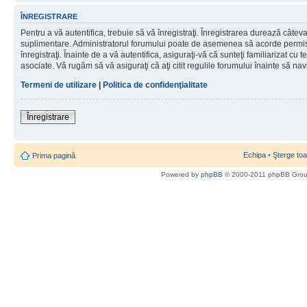
ÎNREGISTRARE
Pentru a vă autentifica, trebuie să vă înregistraţi. Înregistrarea durează câteva 
suplimentare. Administratorul forumului poate de asemenea să acorde permisiu
înregistraţi. Înainte de a vă autentifica, asiguraţi-vă că sunteţi familiarizat cu te
asociate. Vă rugăm să vă asiguraţi că aţi citit regulile forumului înainte să nav
Termeni de utilizare
|
Politica de confidenţialitate
Înregistrare
Echipa
•
Şterge toa
Prima pagină
Powered by
phpBB
© 2000-2011 phpBB Gro