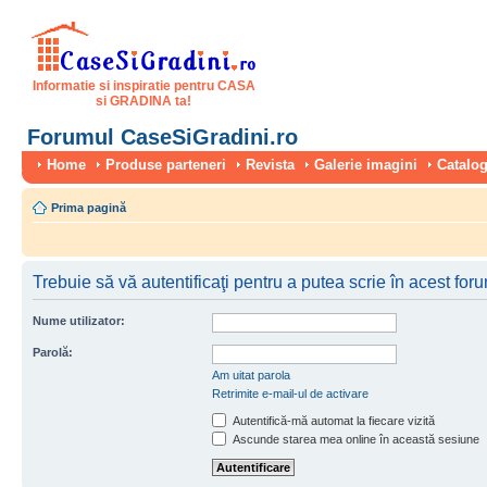
Informatie si inspiratie pentru CASA
si GRADINA ta!
Forumul CaseSiGradini.ro
Home
Produse parteneri
Revista
Galerie imagini
Catalog
Prima pagină
Trebuie să vă autentificaţi pentru a putea scrie în acest for
Nume utilizator:
Parolă:
Am uitat parola
Retrimite e-mail-ul de activare
Autentifică-mă automat la fiecare vizită
Ascunde starea mea online în această sesiune