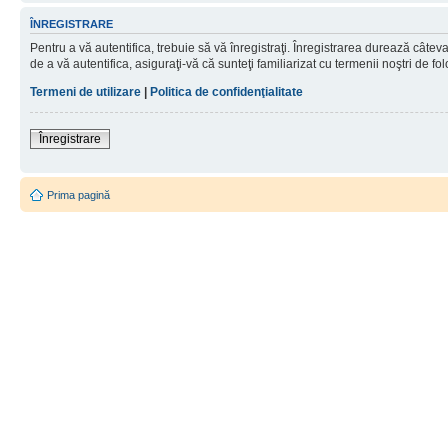
ÎNREGISTRARE
Pentru a vă autentifica, trebuie să vă înregistraţi. Înregistrarea durează câtev
de a vă autentifica, asiguraţi-vă că sunteţi familiarizat cu termenii noştri de fol
Termeni de utilizare
|
Politica de confidenţialitate
Înregistrare
Prima pagină