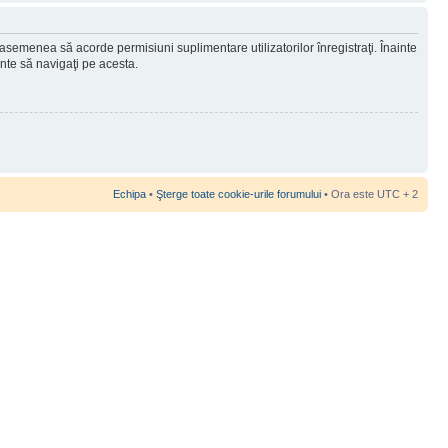
 asemenea să acorde permisiuni suplimentare utilizatorilor înregistraţi. Înainte
ainte să navigaţi pe acesta.
Echipa
•
Şterge toate cookie-urile forumului
• Ora este UTC + 2