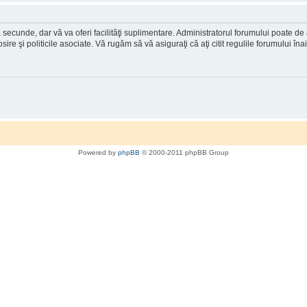
a secunde, dar vă va oferi facilităţi suplimentare. Administratorul forumului poate de
osire şi politicile asociate. Vă rugăm să vă asiguraţi că aţi citit regulile forumului în
Powered by
phpBB
© 2000-2011 phpBB Group