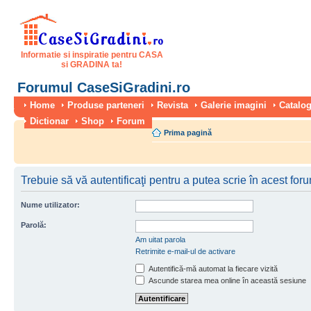
Informatie si inspiratie pentru CASA
si GRADINA ta!
Forumul CaseSiGradini.ro
Home
Produse parteneri
Revista
Galerie imagini
Catalog
Dictionar
Shop
Forum
Prima pagină
Trebuie să vă autentificaţi pentru a putea scrie în acest for
Nume utilizator:
Parolă:
Am uitat parola
Retrimite e-mail-ul de activare
Autentifică-mă automat la fiecare vizită
Ascunde starea mea online în această sesiune