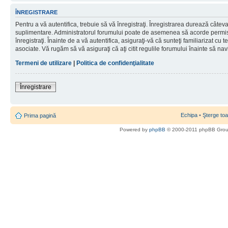
ÎNREGISTRARE
Pentru a vă autentifica, trebuie să vă înregistraţi. Înregistrarea durează câteva 
suplimentare. Administratorul forumului poate de asemenea să acorde permisiu
înregistraţi. Înainte de a vă autentifica, asiguraţi-vă că sunteţi familiarizat cu te
asociate. Vă rugăm să vă asiguraţi că aţi citit regulile forumului înainte să nav
Termeni de utilizare
|
Politica de confidenţialitate
Înregistrare
Echipa
•
Şterge toa
Prima pagină
Powered by
phpBB
© 2000-2011 phpBB Gro