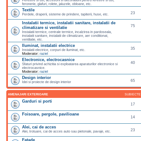
feronerie, glafuri, rolete, jaluzele, obloane, etc.
Textile
23
Perdele, draperii, sisteme de prindere, tapiterii, huse, etc.
Instalatii termice, instalatii sanitare, instalatii de
75
climatizare si ventilatie
Instalatii termice, centrale termice, incalzirea in pardoseala,
instalatii sanitare, instalatii de climatizare, aer conditionat,
ventilatie, etc.
Iluminat, instalatii electrice
35
Instalatii electrice, corpuri de iluminat, etc.
Moderator:
raziel
Electronice, electrocasnice
40
Sfaturi privind achizitia si exploatarea aparaturilor electronice si
electrocasnice.
Moderator:
raziel
Design interior
65
Idei si proiecte de design interior
AMENAJARI EXTERIOARE
SUBIECTE
Garduri si porti
17
Foisoare, pergole, pavilioane
14
Alei, cai de acces
23
Alei, trotuare, cai de acces auto sau pietonale, pavaje, etc.
Fatade