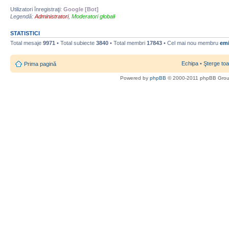
Utilizatori înregistraţi:
Google [Bot]
Legendă:
Administratori
,
Moderatori globali
STATISTICI
Total mesaje
9971
• Total subiecte
3840
• Total membri
17843
• Cel mai nou membru
emi
Echipa
•
Şterge toa
Prima pagină
Powered by
phpBB
© 2000-2011 phpBB Gro