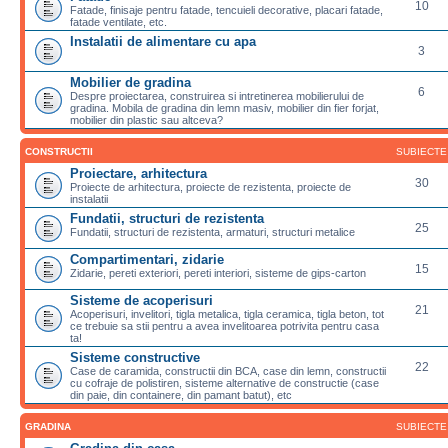
10
Fatade, finisaje pentru fatade, tencuieli decorative, placari fatade,
fatade ventilate, etc.
Instalatii de alimentare cu apa
3
Mobilier de gradina
6
Despre proiectarea, construirea si intretinerea mobilierului de
gradina. Mobila de gradina din lemn masiv, mobilier din fier forjat,
mobilier din plastic sau altceva?
CONSTRUCTII
SUBIECTE
Proiectare, arhitectura
30
Proiecte de arhitectura, proiecte de rezistenta, proiecte de
instalatii
Fundatii, structuri de rezistenta
25
Fundatii, structuri de rezistenta, armaturi, structuri metalice
Compartimentari, zidarie
15
Zidarie, pereti exteriori, pereti interiori, sisteme de gips-carton
Sisteme de acoperisuri
21
Acoperisuri, invelitori, tigla metalica, tigla ceramica, tigla beton, tot
ce trebuie sa stii pentru a avea invelitoarea potrivita pentru casa
ta!
Sisteme constructive
22
Case de caramida, constructii din BCA, case din lemn, constructii
cu cofraje de polistiren, sisteme alternative de constructie (case
din paie, din containere, din pamant batut), etc
GRADINA
SUBIECTE