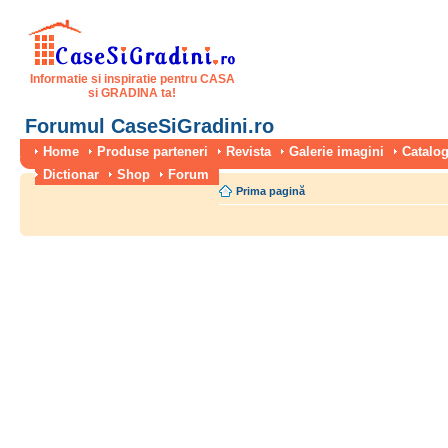
Informatie si inspiratie pentru CASA
si GRADINA ta!
Forumul CaseSiGradini.ro
Home
Produse parteneri
Revista
Galerie imagini
Catalog
Dictionar
Shop
Forum
Prima pagină