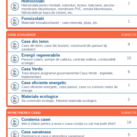
Hidroizolatii
7
Hidroizolatii pentru fundatii, subsoluri, terase, balcoane, piscine -
membrane bituminoase, membrane PVC, emulsii bituminoase,
hidroizolatii pe baza de ciment, etc.
Fonoizolatii
1
Materiale fonoabsorbante - vata minerala, pluta, etc.
CASE ECOLOGICE
SUBIECTE
Case din lemn
9
Case din lemn, case din busteni, constructii din panouri tip
sandwich
Energii regenerabile
15
Panouri solare, pompe de caldura, centrale eoliene, combustibili
ecologici
Casa Verde
6
Totul despre programul guvernamental Casa Verde - legislatie,
implementare
Case eficiente energetic
7
Case eficiente energetic, case pasive, case cu consum redus de
energie
Materiale ecologice
2
Sa construim ecologic, folosind materiale ecologice
INTRETINEREA CASEI
SUBIECTE
Curatenia casei
19
Idei si sfaturi pentru a avea o casa curata cu cat mai putin efort!
Casa sanatoasa
5
Pastreaza in casa o atmosfera sanatoasa!