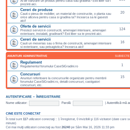
Ai de vanzare un produs pentru casa sau gradina? Esti liber sa-l
prezinti aici.
Cereri de produse
20
Cauti o piesa de mobilier, un material de constructie, o planta sau
orice altceva pentru casa si gradina ta? Incearca sa le gasesti
aici!
Oferte de servicii
124
Prestezi servicii in constructii, amenajari interioare, amenajari
exterioare, instalatii, gradinarit? Esti liber sa te prezinti aici.
Cereri de servicii
16
Cauti un meserias sau o firma de constructii, amenajari interioare
si exterioare, sau peisagistica? Incearca aici!
ANUNTURI ADMINISTRATIVE
SUBIECTE
Regulament
1
Regulamentul forumului CaseSiGradini.ro
Concursuri
15
Anunturi referitoare la concursurile organizate pentru membrii
forumului CaseSiGradini.ro, detalii concursuri, castigatori
concursuri, etc.
AUTENTIFICARE
•
ÎNREGISTRARE
Nume utilizator:
Parolă:
|
Autentifică-mă a
CINE ESTE CONECTAT
În total sunt
117
utilizatori conectaţi :: 1 înregistrat, 0 invizibili şi 116 vizitatori (date care 
minute)
Cei mai mulţi utilizatori conectaţi au fost
26240
pe Sâm Mai 16, 2026 11:33 pm