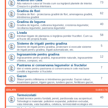
Gradina din casa
73
Adu natura in casa ta! Invata cum sa ingrijesti plantele de interior.
Creaza-ti o gradina interioara.
Gradina de flori
62
Gradina de flori - proiectarea gradinii de flori, amenajarea gradinii,
intretinerea gradinii
Gradina de legume
40
Gradina de legume, cultivarea legumelor, cresterea legumelor,
recoltarea legumelor, pastrarea legumelor
Livada
58
Intrebari legate de plantarea si ingrijirea pomilor fructiferi. Cum sa
ai fructe din propria livada
Sisteme de irigatii pentru gradina
5
Sisteme de irigatii pentru gradina, proiectare si executie sisteme
de irigatii pentru gradina, irigatii automatizate, etc.
Ingrasaminte pentru gradina
12
Ingrasaminte pentru gradina, ingrasaminte naturale, ingrasaminte
chimice, compost, etc.
Pastrarea si conservarea legumelor si fructelor
7
Idei si retete pentru pastrarea si conservarea in cele mai bune
conditii a legumelor si fructelor.
Gazon
7
Sfaturi pentru infiintarea si intretinerea gazonului. Gazon rulouri,
insamntare gazon, irigare gazon, tundere gazon, fertilizare gazon,
IZOLATII
SUBIECTE
Termoizolatii
40
Izolatii termice pentru fundatii, pereti, pardoseala sau acoperisuri.
Tehnologii si materiale: polistiren expandat, polistiren extrudat,
vata minerala, vata bazaltica, celuloza, termoizolatii ecologice etc.