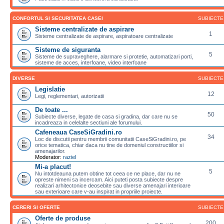
CONFORTUL SI SECURITATEA CASEI
SUBIECTE
Sisteme centralizate de aspirare
1
Sisteme centralizate de aspirare, aspiratoare centralizate
Sisteme de siguranta
5
Sisteme de supraveghere, alarmare si protetie, automatizari porti,
sisteme de acces, interfoane, video interfoane
DIVERSE
SUBIECTE
Legislatie
12
Legi, reglementari, autorizatii
De toate ...
50
Subiecte diverse, legate de casa si gradina, dar care nu se
incadreaza in celelalte sectiuni ale forumului.
Cafeneaua CaseSiGradini.ro
34
Loc de discutii pentru membrii comunitatii CaseSiGradini.ro, pe
orice tematica, chiar daca nu tine de domeniul constructiilor si
amenajarilor.
Moderator:
raziel
Mi-a placut!
5
Nu intotdeauna putem obtine tot ceea ce ne place, dar nu ne
opreste nimeni sa incercam. Aici puteti posta subiecte despre
realizari arhitectonice deosebite sau diverse amenajari interioare
sau exterioare care v-au inspirat in propriile proiecte.
CERERI SI OFERTE
SUBIECTE
Oferte de produse
200