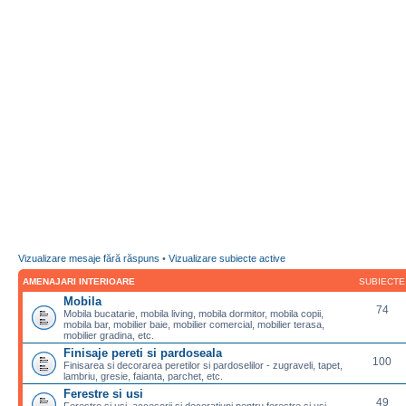
Vizualizare mesaje fără răspuns
•
Vizualizare subiecte active
AMENAJARI INTERIOARE
SUBIECTE
Mobila
74
Mobila bucatarie, mobila living, mobila dormitor, mobila copii,
mobila bar, mobilier baie, mobilier comercial, mobilier terasa,
mobilier gradina, etc.
Finisaje pereti si pardoseala
100
Finisarea si decorarea peretilor si pardoselilor - zugraveli, tapet,
lambriu, gresie, faianta, parchet, etc.
Ferestre si usi
49
Ferestre si usi, accesorii si decoratiuni pentru ferestre si usi,