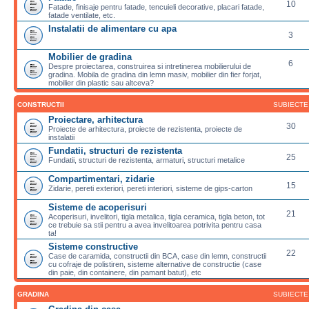
10
Fatade, finisaje pentru fatade, tencuieli decorative, placari fatade,
fatade ventilate, etc.
Instalatii de alimentare cu apa
3
Mobilier de gradina
6
Despre proiectarea, construirea si intretinerea mobilierului de
gradina. Mobila de gradina din lemn masiv, mobilier din fier forjat,
mobilier din plastic sau altceva?
CONSTRUCTII
SUBIECTE
Proiectare, arhitectura
30
Proiecte de arhitectura, proiecte de rezistenta, proiecte de
instalatii
Fundatii, structuri de rezistenta
25
Fundatii, structuri de rezistenta, armaturi, structuri metalice
Compartimentari, zidarie
15
Zidarie, pereti exteriori, pereti interiori, sisteme de gips-carton
Sisteme de acoperisuri
21
Acoperisuri, invelitori, tigla metalica, tigla ceramica, tigla beton, tot
ce trebuie sa stii pentru a avea invelitoarea potrivita pentru casa
ta!
Sisteme constructive
22
Case de caramida, constructii din BCA, case din lemn, constructii
cu cofraje de polistiren, sisteme alternative de constructie (case
din paie, din containere, din pamant batut), etc
GRADINA
SUBIECTE