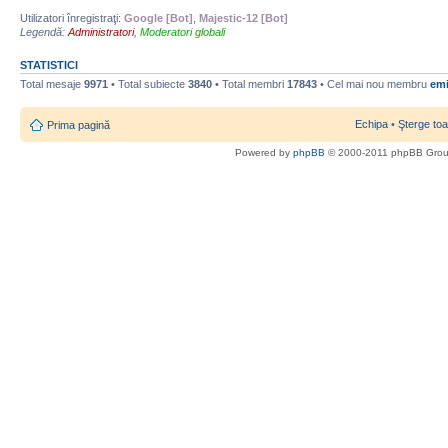
Utilizatori înregistraţi:
Google [Bot]
,
Majestic-12 [Bot]
Legendă:
Administratori
,
Moderatori globali
STATISTICI
Total mesaje
9971
• Total subiecte
3840
• Total membri
17843
• Cel mai nou membru
emi
Echipa
•
Şterge toa
Prima pagină
Powered by
phpBB
© 2000-2011 phpBB Gro