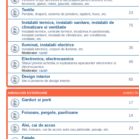
feronerie, glafuri, rolete, jaluzele, obloane, etc.
Textile
23
Perdele, draperii, sisteme de prindere, tapiterii, huse, etc.
Instalatii termice, instalatii sanitare, instalatii de
75
climatizare si ventilatie
Instalatii termice, centrale termice, incalzirea in pardoseala,
instalatii sanitare, instalatii de climatizare, aer conditionat,
ventilatie, etc.
Iluminat, instalatii electrice
35
Instalatii electrice, corpuri de iluminat, etc.
Moderator:
raziel
Electronice, electrocasnice
40
Sfaturi privind achizitia si exploatarea aparaturilor electronice si
electrocasnice.
Moderator:
raziel
Design interior
65
Idei si proiecte de design interior
AMENAJARI EXTERIOARE
SUBIECTE
Garduri si porti
17
Foisoare, pergole, pavilioane
14
Alei, cai de acces
23
Alei, trotuare, cai de acces auto sau pietonale, pavaje, etc.
Fatade