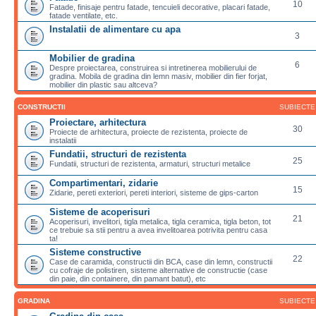
10
Fatade, finisaje pentru fatade, tencuieli decorative, placari fatade,
fatade ventilate, etc.
Instalatii de alimentare cu apa
3
Mobilier de gradina
6
Despre proiectarea, construirea si intretinerea mobilierului de
gradina. Mobila de gradina din lemn masiv, mobilier din fier forjat,
mobilier din plastic sau altceva?
CONSTRUCTII
SUBIECTE
Proiectare, arhitectura
30
Proiecte de arhitectura, proiecte de rezistenta, proiecte de
instalatii
Fundatii, structuri de rezistenta
25
Fundatii, structuri de rezistenta, armaturi, structuri metalice
Compartimentari, zidarie
15
Zidarie, pereti exteriori, pereti interiori, sisteme de gips-carton
Sisteme de acoperisuri
21
Acoperisuri, invelitori, tigla metalica, tigla ceramica, tigla beton, tot
ce trebuie sa stii pentru a avea invelitoarea potrivita pentru casa
ta!
Sisteme constructive
22
Case de caramida, constructii din BCA, case din lemn, constructii
cu cofraje de polistiren, sisteme alternative de constructie (case
din paie, din containere, din pamant batut), etc
GRADINA
SUBIECTE