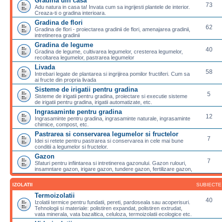
Gradina din casa
73
Adu natura in casa ta! Invata cum sa ingrijesti plantele de interior.
Creaza-ti o gradina interioara.
Gradina de flori
62
Gradina de flori - proiectarea gradinii de flori, amenajarea gradinii,
intretinerea gradinii
Gradina de legume
40
Gradina de legume, cultivarea legumelor, cresterea legumelor,
recoltarea legumelor, pastrarea legumelor
Livada
58
Intrebari legate de plantarea si ingrijirea pomilor fructiferi. Cum sa
ai fructe din propria livada
Sisteme de irigatii pentru gradina
5
Sisteme de irigatii pentru gradina, proiectare si executie sisteme
de irigatii pentru gradina, irigatii automatizate, etc.
Ingrasaminte pentru gradina
12
Ingrasaminte pentru gradina, ingrasaminte naturale, ingrasaminte
chimice, compost, etc.
Pastrarea si conservarea legumelor si fructelor
7
Idei si retete pentru pastrarea si conservarea in cele mai bune
conditii a legumelor si fructelor.
Gazon
7
Sfaturi pentru infiintarea si intretinerea gazonului. Gazon rulouri,
insamntare gazon, irigare gazon, tundere gazon, fertilizare gazon,
IZOLATII
SUBIECTE
Termoizolatii
40
Izolatii termice pentru fundatii, pereti, pardoseala sau acoperisuri.
Tehnologii si materiale: polistiren expandat, polistiren extrudat,
vata minerala, vata bazaltica, celuloza, termoizolatii ecologice etc.