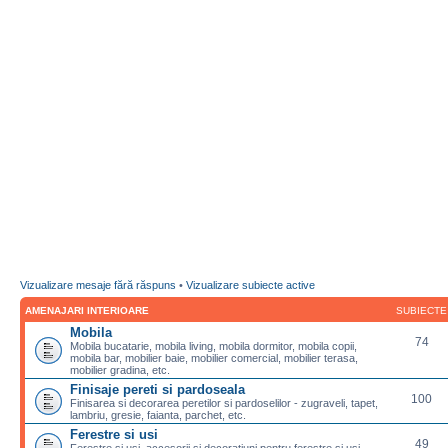
Vizualizare mesaje fără răspuns
•
Vizualizare subiecte active
AMENAJARI INTERIOARE
SUBIECTE
Mobila
74
Mobila bucatarie, mobila living, mobila dormitor, mobila copii,
mobila bar, mobilier baie, mobilier comercial, mobilier terasa,
mobilier gradina, etc.
Finisaje pereti si pardoseala
100
Finisarea si decorarea peretilor si pardoselilor - zugraveli, tapet,
lambriu, gresie, faianta, parchet, etc.
Ferestre si usi
49
Ferestre si usi, accesorii si decoratiuni pentru ferestre si usi,