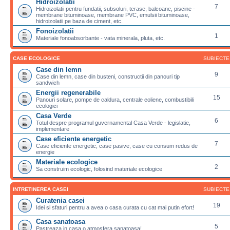
Hidroizolatii
7
Hidroizolatii pentru fundatii, subsoluri, terase, balcoane, piscine -
membrane bituminoase, membrane PVC, emulsii bituminoase,
hidroizolatii pe baza de ciment, etc.
Fonoizolatii
1
Materiale fonoabsorbante - vata minerala, pluta, etc.
CASE ECOLOGICE
SUBIECTE
Case din lemn
9
Case din lemn, case din busteni, constructii din panouri tip
sandwich
Energii regenerabile
15
Panouri solare, pompe de caldura, centrale eoliene, combustibili
ecologici
Casa Verde
6
Totul despre programul guvernamental Casa Verde - legislatie,
implementare
Case eficiente energetic
7
Case eficiente energetic, case pasive, case cu consum redus de
energie
Materiale ecologice
2
Sa construim ecologic, folosind materiale ecologice
INTRETINEREA CASEI
SUBIECTE
Curatenia casei
19
Idei si sfaturi pentru a avea o casa curata cu cat mai putin efort!
Casa sanatoasa
5
Pastreaza in casa o atmosfera sanatoasa!