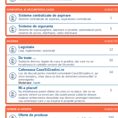
CONFORTUL SI SECURITATEA CASEI
SUBIECTE
Sisteme centralizate de aspirare
1
Sisteme centralizate de aspirare, aspiratoare centralizate
Sisteme de siguranta
5
Sisteme de supraveghere, alarmare si protetie, automatizari porti,
sisteme de acces, interfoane, video interfoane
DIVERSE
SUBIECTE
Legislatie
12
Legi, reglementari, autorizatii
De toate ...
50
Subiecte diverse, legate de casa si gradina, dar care nu se
incadreaza in celelalte sectiuni ale forumului.
Cafeneaua CaseSiGradini.ro
34
Loc de discutii pentru membrii comunitatii CaseSiGradini.ro, pe
orice tematica, chiar daca nu tine de domeniul constructiilor si
amenajarilor.
Moderator:
raziel
Mi-a placut!
5
Nu intotdeauna putem obtine tot ceea ce ne place, dar nu ne
opreste nimeni sa incercam. Aici puteti posta subiecte despre
realizari arhitectonice deosebite sau diverse amenajari interioare
sau exterioare care v-au inspirat in propriile proiecte.
CERERI SI OFERTE
SUBIECTE
Oferte de produse
200