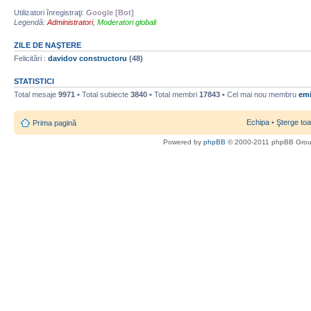
Utilizatori înregistraţi:
Google [Bot]
Legendă:
Administratori
,
Moderatori globali
ZILE DE NAŞTERE
Felicitări :
davidov constructoru
(48)
STATISTICI
Total mesaje
9971
• Total subiecte
3840
• Total membri
17843
• Cel mai nou membru
emi
Echipa
•
Şterge toa
Prima pagină
Powered by
phpBB
© 2000-2011 phpBB Gro