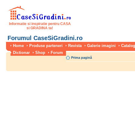
Informatie si inspiratie pentru CASA
si GRADINA ta!
Forumul CaseSiGradini.ro
Home
Produse parteneri
Revista
Galerie imagini
Catalog
Dictionar
Shop
Forum
Prima pagină