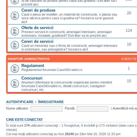
Ai de vanzare un produs pentru casa sau gradina? Esti liber sa-l
prezinti aici.
Cereri de produse
20
Cauti o piesa de mobilier, un material de constructie, o planta sau
orice altceva pentru casa si gradina ta? Incearca sa le gasesti
aici!
Oferte de servicii
124
Prestezi servicii in constructii, amenajari interioare, amenajari
exterioare, instalatii, gradinarit? Esti liber sa te prezinti aici.
Cereri de servicii
16
Cauti un meserias sau o firma de constructii, amenajari interioare
si exterioare, sau peisagistica? Incearca aici!
ANUNTURI ADMINISTRATIVE
SUBIECTE
Regulament
1
Regulamentul forumului CaseSiGradini.ro
Concursuri
15
Anunturi referitoare la concursurile organizate pentru membrii
forumului CaseSiGradini.ro, detalii concursuri, castigatori
concursuri, etc.
AUTENTIFICARE
•
ÎNREGISTRARE
Nume utilizator:
Parolă:
|
Autentifică-mă a
CINE ESTE CONECTAT
În total sunt
174
utilizatori conectaţi :: 1 înregistrat, 0 invizibili şi 173 vizitatori (date care 
minute)
Cei mai mulţi utilizatori conectaţi au fost
26240
pe Sâm Mai 16, 2026 11:33 pm