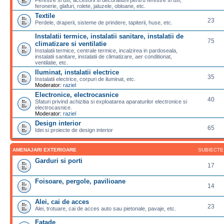
feronerie, glafuri, rolete, jaluzele, obloane, etc.
Textile
23
Perdele, draperii, sisteme de prindere, tapiterii, huse, etc.
Instalatii termice, instalatii sanitare, instalatii de
75
climatizare si ventilatie
Instalatii termice, centrale termice, incalzirea in pardoseala,
instalatii sanitare, instalatii de climatizare, aer conditionat,
ventilatie, etc.
Iluminat, instalatii electrice
35
Instalatii electrice, corpuri de iluminat, etc.
Moderator:
raziel
Electronice, electrocasnice
40
Sfaturi privind achizitia si exploatarea aparaturilor electronice si
electrocasnice.
Moderator:
raziel
Design interior
65
Idei si proiecte de design interior
AMENAJARI EXTERIOARE
SUBIECTE
Garduri si porti
17
Foisoare, pergole, pavilioane
14
Alei, cai de acces
23
Alei, trotuare, cai de acces auto sau pietonale, pavaje, etc.
Fatade