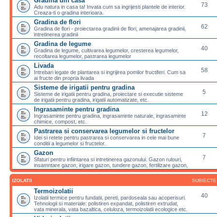
Gradina din casa
73
Adu natura in casa ta! Invata cum sa ingrijesti plantele de interior.
Creaza-ti o gradina interioara.
Gradina de flori
62
Gradina de flori - proiectarea gradinii de flori, amenajarea gradinii,
intretinerea gradinii
Gradina de legume
40
Gradina de legume, cultivarea legumelor, cresterea legumelor,
recoltarea legumelor, pastrarea legumelor
Livada
58
Intrebari legate de plantarea si ingrijirea pomilor fructiferi. Cum sa
ai fructe din propria livada
Sisteme de irigatii pentru gradina
5
Sisteme de irigatii pentru gradina, proiectare si executie sisteme
de irigatii pentru gradina, irigatii automatizate, etc.
Ingrasaminte pentru gradina
12
Ingrasaminte pentru gradina, ingrasaminte naturale, ingrasaminte
chimice, compost, etc.
Pastrarea si conservarea legumelor si fructelor
7
Idei si retete pentru pastrarea si conservarea in cele mai bune
conditii a legumelor si fructelor.
Gazon
7
Sfaturi pentru infiintarea si intretinerea gazonului. Gazon rulouri,
insamntare gazon, irigare gazon, tundere gazon, fertilizare gazon,
IZOLATII
SUBIECTE
Termoizolatii
40
Izolatii termice pentru fundatii, pereti, pardoseala sau acoperisuri.
Tehnologii si materiale: polistiren expandat, polistiren extrudat,
vata minerala, vata bazaltica, celuloza, termoizolatii ecologice etc.