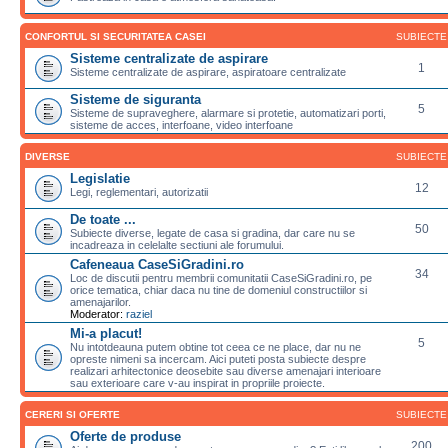
CONFORTUL SI SECURITATEA CASEI
SUBIECTE
Sisteme centralizate de aspirare
1
Sisteme centralizate de aspirare, aspiratoare centralizate
Sisteme de siguranta
5
Sisteme de supraveghere, alarmare si protetie, automatizari porti,
sisteme de acces, interfoane, video interfoane
DIVERSE
SUBIECTE
Legislatie
12
Legi, reglementari, autorizatii
De toate ...
50
Subiecte diverse, legate de casa si gradina, dar care nu se
incadreaza in celelalte sectiuni ale forumului.
Cafeneaua CaseSiGradini.ro
34
Loc de discutii pentru membrii comunitatii CaseSiGradini.ro, pe
orice tematica, chiar daca nu tine de domeniul constructiilor si
amenajarilor.
Moderator:
raziel
Mi-a placut!
5
Nu intotdeauna putem obtine tot ceea ce ne place, dar nu ne
opreste nimeni sa incercam. Aici puteti posta subiecte despre
realizari arhitectonice deosebite sau diverse amenajari interioare
sau exterioare care v-au inspirat in propriile proiecte.
CERERI SI OFERTE
SUBIECTE
Oferte de produse
200