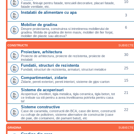
10
Fatade, finisaje pentru fatade, tencuieli decorative, placari fatade,
fatade ventilate, etc.
Instalatii de alimentare cu apa
3
Mobilier de gradina
6
Despre proiectarea, construirea si intretinerea mobilierului de
gradina. Mobila de gradina din lemn masiv, mobilier din fier forjat,
mobilier din plastic sau altceva?
CONSTRUCTII
SUBIECTE
Proiectare, arhitectura
30
Proiecte de arhitectura, proiecte de rezistenta, proiecte de
instalatii
Fundatii, structuri de rezistenta
25
Fundatii, structuri de rezistenta, armaturi, structuri metalice
Compartimentari, zidarie
15
Zidarie, pereti exteriori, pereti interiori, sisteme de gips-carton
Sisteme de acoperisuri
21
Acoperisuri, invelitori, tigla metalica, tigla ceramica, tigla beton, tot
ce trebuie sa stii pentru a avea invelitoarea potrivita pentru casa
ta!
Sisteme constructive
22
Case de caramida, constructii din BCA, case din lemn, constructii
cu cofraje de polistiren, sisteme alternative de constructie (case
din paie, din containere, din pamant batut), etc
GRADINA
SUBIECTE