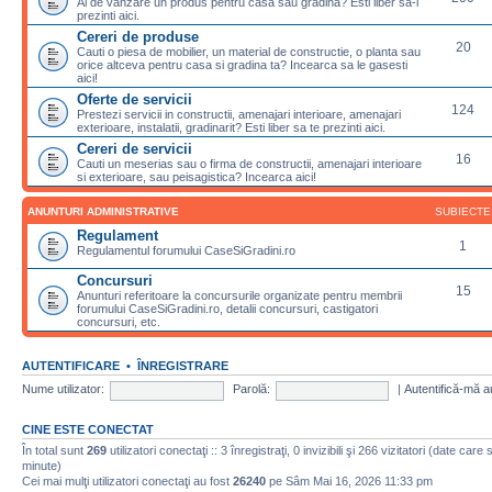
Ai de vanzare un produs pentru casa sau gradina? Esti liber sa-l
prezinti aici.
Cereri de produse
20
Cauti o piesa de mobilier, un material de constructie, o planta sau
orice altceva pentru casa si gradina ta? Incearca sa le gasesti
aici!
Oferte de servicii
124
Prestezi servicii in constructii, amenajari interioare, amenajari
exterioare, instalatii, gradinarit? Esti liber sa te prezinti aici.
Cereri de servicii
16
Cauti un meserias sau o firma de constructii, amenajari interioare
si exterioare, sau peisagistica? Incearca aici!
ANUNTURI ADMINISTRATIVE
SUBIECTE
Regulament
1
Regulamentul forumului CaseSiGradini.ro
Concursuri
15
Anunturi referitoare la concursurile organizate pentru membrii
forumului CaseSiGradini.ro, detalii concursuri, castigatori
concursuri, etc.
AUTENTIFICARE
•
ÎNREGISTRARE
Nume utilizator:
Parolă:
|
Autentifică-mă a
CINE ESTE CONECTAT
În total sunt
269
utilizatori conectaţi :: 3 înregistraţi, 0 invizibili şi 266 vizitatori (date care
minute)
Cei mai mulţi utilizatori conectaţi au fost
26240
pe Sâm Mai 16, 2026 11:33 pm