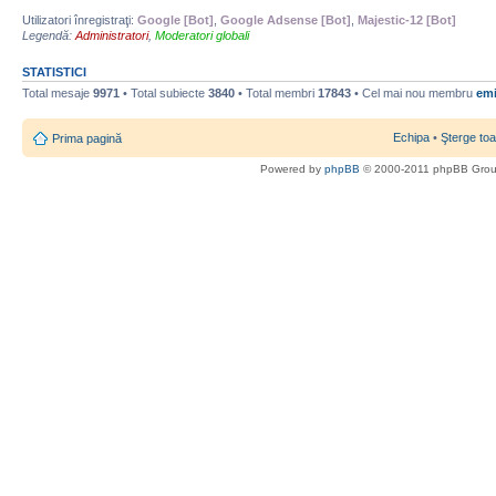
Utilizatori înregistraţi:
Google [Bot]
,
Google Adsense [Bot]
,
Majestic-12 [Bot]
Legendă:
Administratori
,
Moderatori globali
STATISTICI
Total mesaje
9971
• Total subiecte
3840
• Total membri
17843
• Cel mai nou membru
emi
Echipa
•
Şterge toa
Prima pagină
Powered by
phpBB
© 2000-2011 phpBB Gro