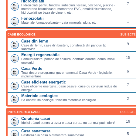
Hidroizolatii
7
Hidroizolatii pentru fundatii, subsoluri, terase, balcoane, piscine -
membrane bituminoase, membrane PVC, emulsii bituminoase,
hidroizolatii pe baza de ciment, etc.
Fonoizolatii
1
Materiale fonoabsorbante - vata minerala, pluta, etc.
CASE ECOLOGICE
SUBIECTE
Case din lemn
9
Case din lemn, case din busteni, constructii din panouri tip
sandwich
Energii regenerabile
15
Panouri solare, pompe de caldura, centrale eoliene, combustibili
ecologici
Casa Verde
6
Totul despre programul guvernamental Casa Verde - legislatie,
implementare
Case eficiente energetic
7
Case eficiente energetic, case pasive, case cu consum redus de
energie
Materiale ecologice
2
Sa construim ecologic, folosind materiale ecologice
INTRETINEREA CASEI
SUBIECTE
Curatenia casei
19
Idei si sfaturi pentru a avea o casa curata cu cat mai putin efort!
Casa sanatoasa
5
Pastreaza in casa o atmosfera sanatoasa!