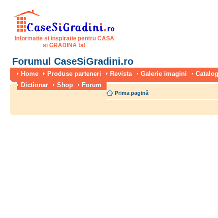
Informatie si inspiratie pentru CASA
si GRADINA ta!
Forumul CaseSiGradini.ro
Home
Produse parteneri
Revista
Galerie imagini
Catalog
Dictionar
Shop
Forum
Prima pagină