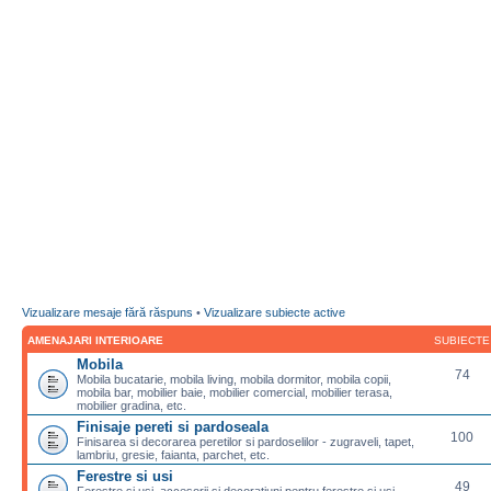
Vizualizare mesaje fără răspuns
•
Vizualizare subiecte active
AMENAJARI INTERIOARE
SUBIECTE
Mobila
74
Mobila bucatarie, mobila living, mobila dormitor, mobila copii,
mobila bar, mobilier baie, mobilier comercial, mobilier terasa,
mobilier gradina, etc.
Finisaje pereti si pardoseala
100
Finisarea si decorarea peretilor si pardoselilor - zugraveli, tapet,
lambriu, gresie, faianta, parchet, etc.
Ferestre si usi
49
Ferestre si usi, accesorii si decoratiuni pentru ferestre si usi,