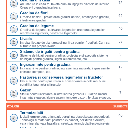
Gradina din casa
73
Adu natura in casa ta! Invata cum sa ingrijesti plantele de interior.
Creaza-ti o gradina interioara.
Gradina de flori
62
Gradina de flori - proiectarea gradinii de flori, amenajarea gradinii,
intretinerea gradinii
Gradina de legume
40
Gradina de legume, cultivarea legumelor, cresterea legumelor,
recoltarea legumelor, pastrarea legumelor
Livada
58
Intrebari legate de plantarea si ingrijirea pomilor fructiferi. Cum sa
ai fructe din propria livada
Sisteme de irigatii pentru gradina
5
Sisteme de irigatii pentru gradina, proiectare si executie sisteme
de irigatii pentru gradina, irigatii automatizate, etc.
Ingrasaminte pentru gradina
12
Ingrasaminte pentru gradina, ingrasaminte naturale, ingrasaminte
chimice, compost, etc.
Pastrarea si conservarea legumelor si fructelor
7
Idei si retete pentru pastrarea si conservarea in cele mai bune
conditii a legumelor si fructelor.
Gazon
7
Sfaturi pentru infiintarea si intretinerea gazonului. Gazon rulouri,
insamntare gazon, irigare gazon, tundere gazon, fertilizare gazon,
IZOLATII
SUBIECTE
Termoizolatii
40
Izolatii termice pentru fundatii, pereti, pardoseala sau acoperisuri.
Tehnologii si materiale: polistiren expandat, polistiren extrudat,
vata minerala, vata bazaltica, celuloza, termoizolatii ecologice etc.