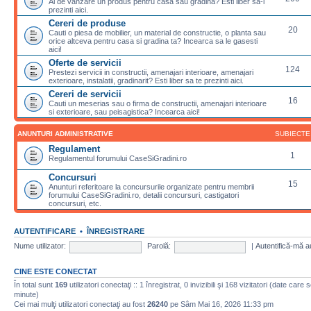
Ai de vanzare un produs pentru casa sau gradina? Esti liber sa-l
prezinti aici.
Cereri de produse
20
Cauti o piesa de mobilier, un material de constructie, o planta sau
orice altceva pentru casa si gradina ta? Incearca sa le gasesti
aici!
Oferte de servicii
124
Prestezi servicii in constructii, amenajari interioare, amenajari
exterioare, instalatii, gradinarit? Esti liber sa te prezinti aici.
Cereri de servicii
16
Cauti un meserias sau o firma de constructii, amenajari interioare
si exterioare, sau peisagistica? Incearca aici!
ANUNTURI ADMINISTRATIVE
SUBIECTE
Regulament
1
Regulamentul forumului CaseSiGradini.ro
Concursuri
15
Anunturi referitoare la concursurile organizate pentru membrii
forumului CaseSiGradini.ro, detalii concursuri, castigatori
concursuri, etc.
AUTENTIFICARE
•
ÎNREGISTRARE
Nume utilizator:
Parolă:
|
Autentifică-mă a
CINE ESTE CONECTAT
În total sunt
169
utilizatori conectaţi :: 1 înregistrat, 0 invizibili şi 168 vizitatori (date care 
minute)
Cei mai mulţi utilizatori conectaţi au fost
26240
pe Sâm Mai 16, 2026 11:33 pm