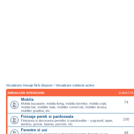
Vizualizare mesaje fără răspuns
•
Vizualizare subiecte active
AMENAJARI INTERIOARE
SUBIECTE
Mobila
74
Mobila bucatarie, mobila living, mobila dormitor, mobila copii,
mobila bar, mobilier baie, mobilier comercial, mobilier terasa,
mobilier gradina, etc.
Finisaje pereti si pardoseala
100
Finisarea si decorarea peretilor si pardoselilor - zugraveli, tapet,
lambriu, gresie, faianta, parchet, etc.
Ferestre si usi
49
Ferestre si usi, accesorii si decoratiuni pentru ferestre si usi,