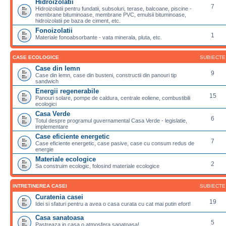
Hidroizolatii
7
Hidroizolatii pentru fundatii, subsoluri, terase, balcoane, piscine -
membrane bituminoase, membrane PVC, emulsii bituminoase,
hidroizolatii pe baza de ciment, etc.
Fonoizolatii
1
Materiale fonoabsorbante - vata minerala, pluta, etc.
CASE ECOLOGICE
SUBIECTE
Case din lemn
9
Case din lemn, case din busteni, constructii din panouri tip
sandwich
Energii regenerabile
15
Panouri solare, pompe de caldura, centrale eoliene, combustibili
ecologici
Casa Verde
6
Totul despre programul guvernamental Casa Verde - legislatie,
implementare
Case eficiente energetic
7
Case eficiente energetic, case pasive, case cu consum redus de
energie
Materiale ecologice
2
Sa construim ecologic, folosind materiale ecologice
INTRETINEREA CASEI
SUBIECTE
Curatenia casei
19
Idei si sfaturi pentru a avea o casa curata cu cat mai putin efort!
Casa sanatoasa
5
Pastreaza in casa o atmosfera sanatoasa!