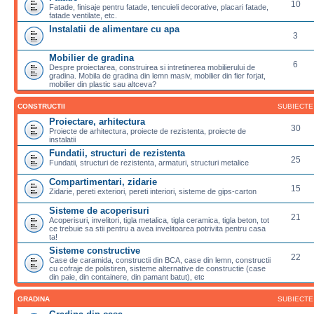
10
Fatade, finisaje pentru fatade, tencuieli decorative, placari fatade,
fatade ventilate, etc.
Instalatii de alimentare cu apa
3
Mobilier de gradina
6
Despre proiectarea, construirea si intretinerea mobilierului de
gradina. Mobila de gradina din lemn masiv, mobilier din fier forjat,
mobilier din plastic sau altceva?
CONSTRUCTII
SUBIECTE
Proiectare, arhitectura
30
Proiecte de arhitectura, proiecte de rezistenta, proiecte de
instalatii
Fundatii, structuri de rezistenta
25
Fundatii, structuri de rezistenta, armaturi, structuri metalice
Compartimentari, zidarie
15
Zidarie, pereti exteriori, pereti interiori, sisteme de gips-carton
Sisteme de acoperisuri
21
Acoperisuri, invelitori, tigla metalica, tigla ceramica, tigla beton, tot
ce trebuie sa stii pentru a avea invelitoarea potrivita pentru casa
ta!
Sisteme constructive
22
Case de caramida, constructii din BCA, case din lemn, constructii
cu cofraje de polistiren, sisteme alternative de constructie (case
din paie, din containere, din pamant batut), etc
GRADINA
SUBIECTE