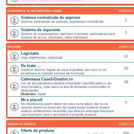
CONFORTUL SI SECURITATEA CASEI
SUBIECTE
Sisteme centralizate de aspirare
1
Sisteme centralizate de aspirare, aspiratoare centralizate
Sisteme de siguranta
5
Sisteme de supraveghere, alarmare si protetie, automatizari porti,
sisteme de acces, interfoane, video interfoane
DIVERSE
SUBIECTE
Legislatie
12
Legi, reglementari, autorizatii
De toate ...
50
Subiecte diverse, legate de casa si gradina, dar care nu se
incadreaza in celelalte sectiuni ale forumului.
Cafeneaua CaseSiGradini.ro
34
Loc de discutii pentru membrii comunitatii CaseSiGradini.ro, pe
orice tematica, chiar daca nu tine de domeniul constructiilor si
amenajarilor.
Moderator:
raziel
Mi-a placut!
5
Nu intotdeauna putem obtine tot ceea ce ne place, dar nu ne
opreste nimeni sa incercam. Aici puteti posta subiecte despre
realizari arhitectonice deosebite sau diverse amenajari interioare
sau exterioare care v-au inspirat in propriile proiecte.
CERERI SI OFERTE
SUBIECTE
Oferte de produse
200