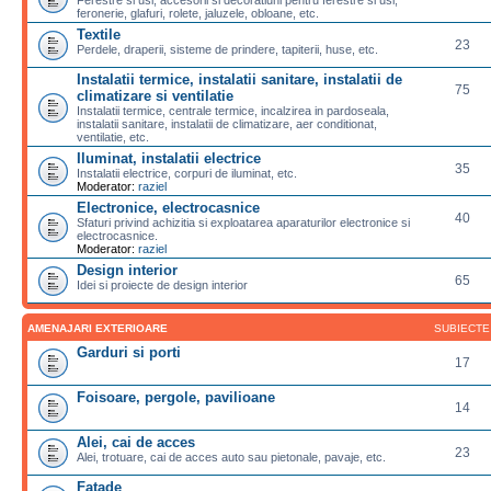
feronerie, glafuri, rolete, jaluzele, obloane, etc.
Textile
23
Perdele, draperii, sisteme de prindere, tapiterii, huse, etc.
Instalatii termice, instalatii sanitare, instalatii de
75
climatizare si ventilatie
Instalatii termice, centrale termice, incalzirea in pardoseala,
instalatii sanitare, instalatii de climatizare, aer conditionat,
ventilatie, etc.
Iluminat, instalatii electrice
35
Instalatii electrice, corpuri de iluminat, etc.
Moderator:
raziel
Electronice, electrocasnice
40
Sfaturi privind achizitia si exploatarea aparaturilor electronice si
electrocasnice.
Moderator:
raziel
Design interior
65
Idei si proiecte de design interior
AMENAJARI EXTERIOARE
SUBIECTE
Garduri si porti
17
Foisoare, pergole, pavilioane
14
Alei, cai de acces
23
Alei, trotuare, cai de acces auto sau pietonale, pavaje, etc.
Fatade