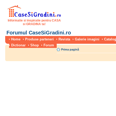
Informatie si inspiratie pentru CASA
si GRADINA ta!
Forumul CaseSiGradini.ro
Home
Produse parteneri
Revista
Galerie imagini
Catalog
Dictionar
Shop
Forum
Prima pagină