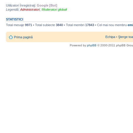
Utilizatori înregistraţi:
Google [Bot]
Legendă:
Administratori
,
Moderatori globali
STATISTICI
Total mesaje
9971
• Total subiecte
3840
• Total membri
17843
• Cel mai nou membru
emi
Echipa
•
Şterge toa
Prima pagină
Powered by
phpBB
© 2000-2011 phpBB Gro