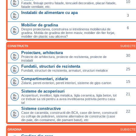
10
Fatade, finisaje pentru fatade, tencuieli decorative, placari fatade,
fatade ventilate, etc.
Instalatii de alimentare cu apa
3
Mobilier de gradina
6
Despre proiectarea, construirea si intretinerea mobilierului de
gradina. Mobila de gradina din lemn masiv, mobilier din fier forjat,
mobilier din plastic sau altceva?
CONSTRUCTII
SUBIECTE
Proiectare, arhitectura
30
Proiecte de arhitectura, proiecte de rezistenta, proiecte de
instalatii
Fundatii, structuri de rezistenta
25
Fundatii, structuri de rezistenta, armaturi, structuri metalice
Compartimentari, zidarie
15
Zidarie, pereti exteriori, pereti interiori, sisteme de gips-carton
Sisteme de acoperisuri
21
Acoperisuri, invelitori, tigla metalica, tigla ceramica, tigla beton, tot
ce trebuie sa stii pentru a avea invelitoarea potrivita pentru casa
ta!
Sisteme constructive
22
Case de caramida, constructii din BCA, case din lemn, constructii
cu cofraje de polistiren, sisteme alternative de constructie (case
din paie, din containere, din pamant batut), etc
GRADINA
SUBIECTE