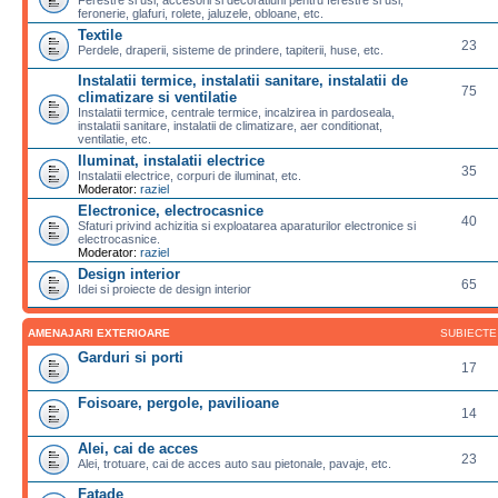
feronerie, glafuri, rolete, jaluzele, obloane, etc.
Textile
23
Perdele, draperii, sisteme de prindere, tapiterii, huse, etc.
Instalatii termice, instalatii sanitare, instalatii de
75
climatizare si ventilatie
Instalatii termice, centrale termice, incalzirea in pardoseala,
instalatii sanitare, instalatii de climatizare, aer conditionat,
ventilatie, etc.
Iluminat, instalatii electrice
35
Instalatii electrice, corpuri de iluminat, etc.
Moderator:
raziel
Electronice, electrocasnice
40
Sfaturi privind achizitia si exploatarea aparaturilor electronice si
electrocasnice.
Moderator:
raziel
Design interior
65
Idei si proiecte de design interior
AMENAJARI EXTERIOARE
SUBIECTE
Garduri si porti
17
Foisoare, pergole, pavilioane
14
Alei, cai de acces
23
Alei, trotuare, cai de acces auto sau pietonale, pavaje, etc.
Fatade