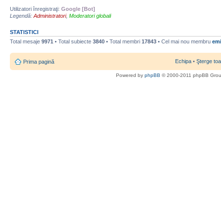
Utilizatori înregistraţi:
Google [Bot]
Legendă:
Administratori
,
Moderatori globali
STATISTICI
Total mesaje
9971
• Total subiecte
3840
• Total membri
17843
• Cel mai nou membru
emi
Echipa
•
Şterge toa
Prima pagină
Powered by
phpBB
© 2000-2011 phpBB Gro