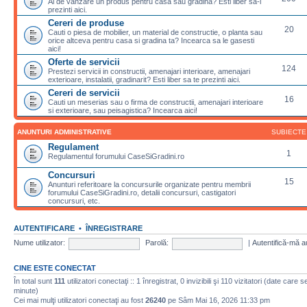
Ai de vanzare un produs pentru casa sau gradina? Esti liber sa-l
prezinti aici.
Cereri de produse
20
Cauti o piesa de mobilier, un material de constructie, o planta sau
orice altceva pentru casa si gradina ta? Incearca sa le gasesti
aici!
Oferte de servicii
124
Prestezi servicii in constructii, amenajari interioare, amenajari
exterioare, instalatii, gradinarit? Esti liber sa te prezinti aici.
Cereri de servicii
16
Cauti un meserias sau o firma de constructii, amenajari interioare
si exterioare, sau peisagistica? Incearca aici!
ANUNTURI ADMINISTRATIVE
SUBIECTE
Regulament
1
Regulamentul forumului CaseSiGradini.ro
Concursuri
15
Anunturi referitoare la concursurile organizate pentru membrii
forumului CaseSiGradini.ro, detalii concursuri, castigatori
concursuri, etc.
AUTENTIFICARE
•
ÎNREGISTRARE
Nume utilizator:
Parolă:
|
Autentifică-mă a
CINE ESTE CONECTAT
În total sunt
111
utilizatori conectaţi :: 1 înregistrat, 0 invizibili şi 110 vizitatori (date care 
minute)
Cei mai mulţi utilizatori conectaţi au fost
26240
pe Sâm Mai 16, 2026 11:33 pm