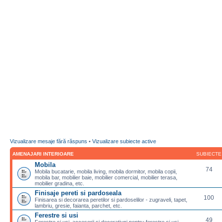
Vizualizare mesaje fără răspuns
•
Vizualizare subiecte active
AMENAJARI INTERIOARE
SUBIECTE
Mobila
74
Mobila bucatarie, mobila living, mobila dormitor, mobila copii,
mobila bar, mobilier baie, mobilier comercial, mobilier terasa,
mobilier gradina, etc.
Finisaje pereti si pardoseala
100
Finisarea si decorarea peretilor si pardoselilor - zugraveli, tapet,
lambriu, gresie, faianta, parchet, etc.
Ferestre si usi
49
Ferestre si usi, accesorii si decoratiuni pentru ferestre si usi,