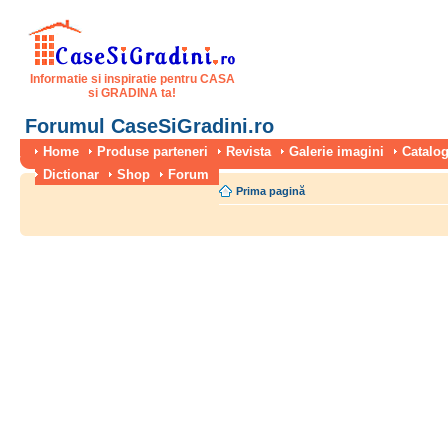
Informatie si inspiratie pentru CASA
si GRADINA ta!
Forumul CaseSiGradini.ro
Home
Produse parteneri
Revista
Galerie imagini
Catalog
Dictionar
Shop
Forum
Prima pagină