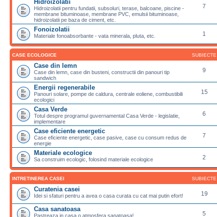
Hidroizolatii
7
Hidroizolatii pentru fundatii, subsoluri, terase, balcoane, piscine -
membrane bituminoase, membrane PVC, emulsii bituminoase,
hidroizolatii pe baza de ciment, etc.
Fonoizolatii
1
Materiale fonoabsorbante - vata minerala, pluta, etc.
CASE ECOLOGICE
SUBIECTE
Case din lemn
9
Case din lemn, case din busteni, constructii din panouri tip
sandwich
Energii regenerabile
15
Panouri solare, pompe de caldura, centrale eoliene, combustibili
ecologici
Casa Verde
6
Totul despre programul guvernamental Casa Verde - legislatie,
implementare
Case eficiente energetic
7
Case eficiente energetic, case pasive, case cu consum redus de
energie
Materiale ecologice
2
Sa construim ecologic, folosind materiale ecologice
INTRETINEREA CASEI
SUBIECTE
Curatenia casei
19
Idei si sfaturi pentru a avea o casa curata cu cat mai putin efort!
Casa sanatoasa
5
Pastreaza in casa o atmosfera sanatoasa!