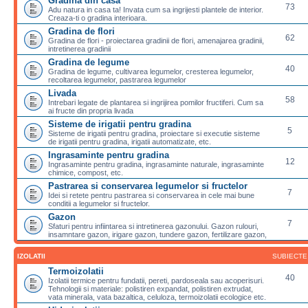
Gradina din casa
73
Adu natura in casa ta! Invata cum sa ingrijesti plantele de interior.
Creaza-ti o gradina interioara.
Gradina de flori
62
Gradina de flori - proiectarea gradinii de flori, amenajarea gradinii,
intretinerea gradinii
Gradina de legume
40
Gradina de legume, cultivarea legumelor, cresterea legumelor,
recoltarea legumelor, pastrarea legumelor
Livada
58
Intrebari legate de plantarea si ingrijirea pomilor fructiferi. Cum sa
ai fructe din propria livada
Sisteme de irigatii pentru gradina
5
Sisteme de irigatii pentru gradina, proiectare si executie sisteme
de irigatii pentru gradina, irigatii automatizate, etc.
Ingrasaminte pentru gradina
12
Ingrasaminte pentru gradina, ingrasaminte naturale, ingrasaminte
chimice, compost, etc.
Pastrarea si conservarea legumelor si fructelor
7
Idei si retete pentru pastrarea si conservarea in cele mai bune
conditii a legumelor si fructelor.
Gazon
7
Sfaturi pentru infiintarea si intretinerea gazonului. Gazon rulouri,
insamntare gazon, irigare gazon, tundere gazon, fertilizare gazon,
IZOLATII
SUBIECTE
Termoizolatii
40
Izolatii termice pentru fundatii, pereti, pardoseala sau acoperisuri.
Tehnologii si materiale: polistiren expandat, polistiren extrudat,
vata minerala, vata bazaltica, celuloza, termoizolatii ecologice etc.