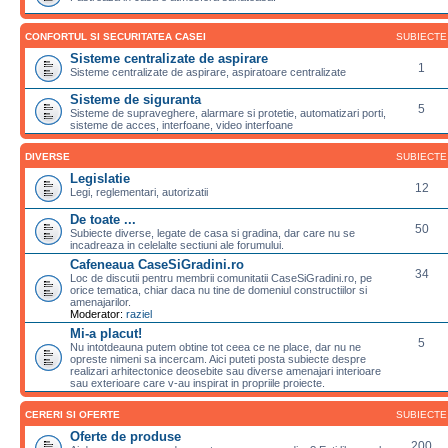
CONFORTUL SI SECURITATEA CASEI
SUBIECTE
Sisteme centralizate de aspirare
1
Sisteme centralizate de aspirare, aspiratoare centralizate
Sisteme de siguranta
5
Sisteme de supraveghere, alarmare si protetie, automatizari porti,
sisteme de acces, interfoane, video interfoane
DIVERSE
SUBIECTE
Legislatie
12
Legi, reglementari, autorizatii
De toate ...
50
Subiecte diverse, legate de casa si gradina, dar care nu se
incadreaza in celelalte sectiuni ale forumului.
Cafeneaua CaseSiGradini.ro
34
Loc de discutii pentru membrii comunitatii CaseSiGradini.ro, pe
orice tematica, chiar daca nu tine de domeniul constructiilor si
amenajarilor.
Moderator:
raziel
Mi-a placut!
5
Nu intotdeauna putem obtine tot ceea ce ne place, dar nu ne
opreste nimeni sa incercam. Aici puteti posta subiecte despre
realizari arhitectonice deosebite sau diverse amenajari interioare
sau exterioare care v-au inspirat in propriile proiecte.
CERERI SI OFERTE
SUBIECTE
Oferte de produse
200