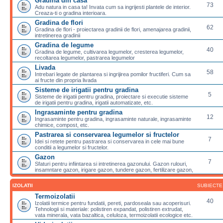
Gradina din casa
73
Adu natura in casa ta! Invata cum sa ingrijesti plantele de interior.
Creaza-ti o gradina interioara.
Gradina de flori
62
Gradina de flori - proiectarea gradinii de flori, amenajarea gradinii,
intretinerea gradinii
Gradina de legume
40
Gradina de legume, cultivarea legumelor, cresterea legumelor,
recoltarea legumelor, pastrarea legumelor
Livada
58
Intrebari legate de plantarea si ingrijirea pomilor fructiferi. Cum sa
ai fructe din propria livada
Sisteme de irigatii pentru gradina
5
Sisteme de irigatii pentru gradina, proiectare si executie sisteme
de irigatii pentru gradina, irigatii automatizate, etc.
Ingrasaminte pentru gradina
12
Ingrasaminte pentru gradina, ingrasaminte naturale, ingrasaminte
chimice, compost, etc.
Pastrarea si conservarea legumelor si fructelor
7
Idei si retete pentru pastrarea si conservarea in cele mai bune
conditii a legumelor si fructelor.
Gazon
7
Sfaturi pentru infiintarea si intretinerea gazonului. Gazon rulouri,
insamntare gazon, irigare gazon, tundere gazon, fertilizare gazon,
IZOLATII
SUBIECTE
Termoizolatii
40
Izolatii termice pentru fundatii, pereti, pardoseala sau acoperisuri.
Tehnologii si materiale: polistiren expandat, polistiren extrudat,
vata minerala, vata bazaltica, celuloza, termoizolatii ecologice etc.