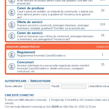
Ai de vanzare un produs pentru casa sau gradina? Esti liber sa-l
prezinti aici.
Cereri de produse
20
Cauti o piesa de mobilier, un material de constructie, o planta sau
orice altceva pentru casa si gradina ta? Incearca sa le gasesti
aici!
Oferte de servicii
124
Prestezi servicii in constructii, amenajari interioare, amenajari
exterioare, instalatii, gradinarit? Esti liber sa te prezinti aici.
Cereri de servicii
16
Cauti un meserias sau o firma de constructii, amenajari interioare
si exterioare, sau peisagistica? Incearca aici!
ANUNTURI ADMINISTRATIVE
SUBIECTE
Regulament
1
Regulamentul forumului CaseSiGradini.ro
Concursuri
15
Anunturi referitoare la concursurile organizate pentru membrii
forumului CaseSiGradini.ro, detalii concursuri, castigatori
concursuri, etc.
AUTENTIFICARE
•
ÎNREGISTRARE
Nume utilizator:
Parolă:
|
Autentifică-mă a
CINE ESTE CONECTAT
În total sunt
154
utilizatori conectaţi :: 2 înregistraţi, 0 invizibili şi 152 vizitatori (date care
minute)
Cei mai mulţi utilizatori conectaţi au fost
26240
pe Sâm Mai 16, 2026 11:33 pm