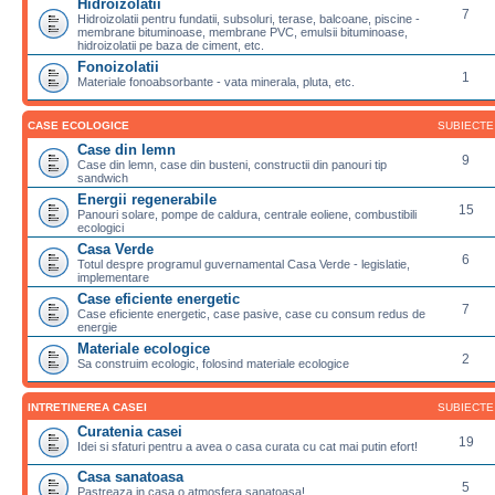
Hidroizolatii
7
Hidroizolatii pentru fundatii, subsoluri, terase, balcoane, piscine -
membrane bituminoase, membrane PVC, emulsii bituminoase,
hidroizolatii pe baza de ciment, etc.
Fonoizolatii
1
Materiale fonoabsorbante - vata minerala, pluta, etc.
CASE ECOLOGICE
SUBIECTE
Case din lemn
9
Case din lemn, case din busteni, constructii din panouri tip
sandwich
Energii regenerabile
15
Panouri solare, pompe de caldura, centrale eoliene, combustibili
ecologici
Casa Verde
6
Totul despre programul guvernamental Casa Verde - legislatie,
implementare
Case eficiente energetic
7
Case eficiente energetic, case pasive, case cu consum redus de
energie
Materiale ecologice
2
Sa construim ecologic, folosind materiale ecologice
INTRETINEREA CASEI
SUBIECTE
Curatenia casei
19
Idei si sfaturi pentru a avea o casa curata cu cat mai putin efort!
Casa sanatoasa
5
Pastreaza in casa o atmosfera sanatoasa!