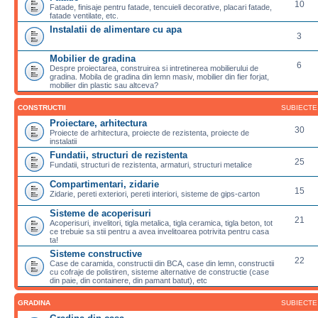
10
Fatade, finisaje pentru fatade, tencuieli decorative, placari fatade,
fatade ventilate, etc.
Instalatii de alimentare cu apa
3
Mobilier de gradina
6
Despre proiectarea, construirea si intretinerea mobilierului de
gradina. Mobila de gradina din lemn masiv, mobilier din fier forjat,
mobilier din plastic sau altceva?
CONSTRUCTII
SUBIECTE
Proiectare, arhitectura
30
Proiecte de arhitectura, proiecte de rezistenta, proiecte de
instalatii
Fundatii, structuri de rezistenta
25
Fundatii, structuri de rezistenta, armaturi, structuri metalice
Compartimentari, zidarie
15
Zidarie, pereti exteriori, pereti interiori, sisteme de gips-carton
Sisteme de acoperisuri
21
Acoperisuri, invelitori, tigla metalica, tigla ceramica, tigla beton, tot
ce trebuie sa stii pentru a avea invelitoarea potrivita pentru casa
ta!
Sisteme constructive
22
Case de caramida, constructii din BCA, case din lemn, constructii
cu cofraje de polistiren, sisteme alternative de constructie (case
din paie, din containere, din pamant batut), etc
GRADINA
SUBIECTE