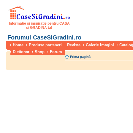
Informatie si inspiratie pentru CASA
si GRADINA ta!
Forumul CaseSiGradini.ro
Home
Produse parteneri
Revista
Galerie imagini
Catalog
Dictionar
Shop
Forum
Prima pagină