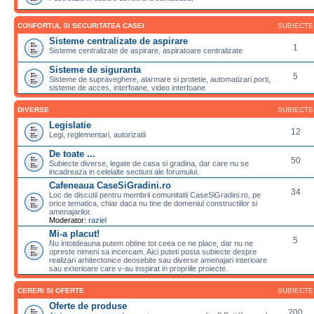
CONFORTUL SI SECURITATEA CASEI
SUBIECTE
Sisteme centralizate de aspirare
1
Sisteme centralizate de aspirare, aspiratoare centralizate
Sisteme de siguranta
5
Sisteme de supraveghere, alarmare si protetie, automatizari porti,
sisteme de acces, interfoane, video interfoane
DIVERSE
SUBIECTE
Legislatie
12
Legi, reglementari, autorizatii
De toate ...
50
Subiecte diverse, legate de casa si gradina, dar care nu se
incadreaza in celelalte sectiuni ale forumului.
Cafeneaua CaseSiGradini.ro
34
Loc de discutii pentru membrii comunitatii CaseSiGradini.ro, pe
orice tematica, chiar daca nu tine de domeniul constructiilor si
amenajarilor.
Moderator:
raziel
Mi-a placut!
5
Nu intotdeauna putem obtine tot ceea ce ne place, dar nu ne
opreste nimeni sa incercam. Aici puteti posta subiecte despre
realizari arhitectonice deosebite sau diverse amenajari interioare
sau exterioare care v-au inspirat in propriile proiecte.
CERERI SI OFERTE
SUBIECTE
Oferte de produse
200