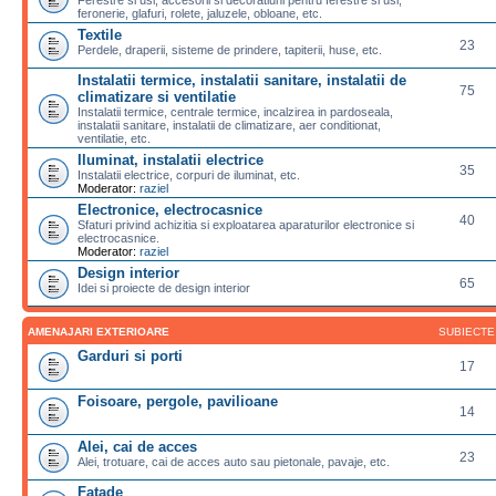
feronerie, glafuri, rolete, jaluzele, obloane, etc.
Textile
23
Perdele, draperii, sisteme de prindere, tapiterii, huse, etc.
Instalatii termice, instalatii sanitare, instalatii de
75
climatizare si ventilatie
Instalatii termice, centrale termice, incalzirea in pardoseala,
instalatii sanitare, instalatii de climatizare, aer conditionat,
ventilatie, etc.
Iluminat, instalatii electrice
35
Instalatii electrice, corpuri de iluminat, etc.
Moderator:
raziel
Electronice, electrocasnice
40
Sfaturi privind achizitia si exploatarea aparaturilor electronice si
electrocasnice.
Moderator:
raziel
Design interior
65
Idei si proiecte de design interior
AMENAJARI EXTERIOARE
SUBIECTE
Garduri si porti
17
Foisoare, pergole, pavilioane
14
Alei, cai de acces
23
Alei, trotuare, cai de acces auto sau pietonale, pavaje, etc.
Fatade