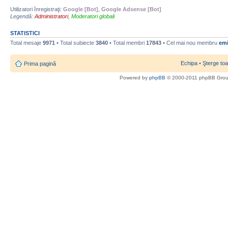
Utilizatori înregistraţi:
Google [Bot]
,
Google Adsense [Bot]
Legendă:
Administratori
,
Moderatori globali
STATISTICI
Total mesaje
9971
• Total subiecte
3840
• Total membri
17843
• Cel mai nou membru
emi
Echipa
•
Şterge toa
Prima pagină
Powered by
phpBB
© 2000-2011 phpBB Gro