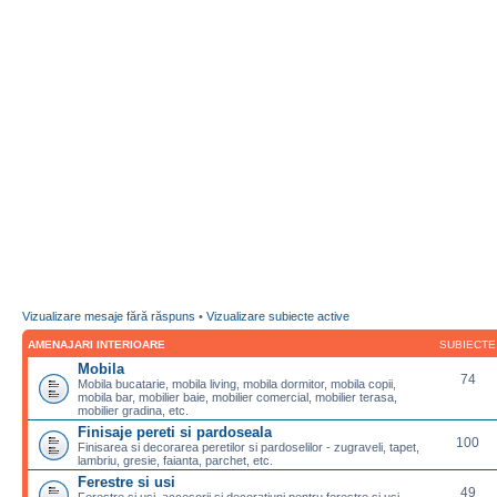
Vizualizare mesaje fără răspuns
•
Vizualizare subiecte active
AMENAJARI INTERIOARE
SUBIECTE
Mobila
74
Mobila bucatarie, mobila living, mobila dormitor, mobila copii,
mobila bar, mobilier baie, mobilier comercial, mobilier terasa,
mobilier gradina, etc.
Finisaje pereti si pardoseala
100
Finisarea si decorarea peretilor si pardoselilor - zugraveli, tapet,
lambriu, gresie, faianta, parchet, etc.
Ferestre si usi
49
Ferestre si usi, accesorii si decoratiuni pentru ferestre si usi,