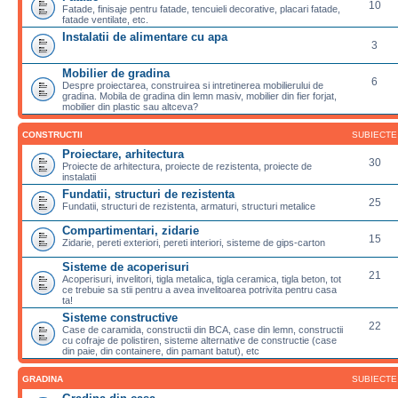
10
Fatade, finisaje pentru fatade, tencuieli decorative, placari fatade,
fatade ventilate, etc.
Instalatii de alimentare cu apa
3
Mobilier de gradina
6
Despre proiectarea, construirea si intretinerea mobilierului de
gradina. Mobila de gradina din lemn masiv, mobilier din fier forjat,
mobilier din plastic sau altceva?
CONSTRUCTII
SUBIECTE
Proiectare, arhitectura
30
Proiecte de arhitectura, proiecte de rezistenta, proiecte de
instalatii
Fundatii, structuri de rezistenta
25
Fundatii, structuri de rezistenta, armaturi, structuri metalice
Compartimentari, zidarie
15
Zidarie, pereti exteriori, pereti interiori, sisteme de gips-carton
Sisteme de acoperisuri
21
Acoperisuri, invelitori, tigla metalica, tigla ceramica, tigla beton, tot
ce trebuie sa stii pentru a avea invelitoarea potrivita pentru casa
ta!
Sisteme constructive
22
Case de caramida, constructii din BCA, case din lemn, constructii
cu cofraje de polistiren, sisteme alternative de constructie (case
din paie, din containere, din pamant batut), etc
GRADINA
SUBIECTE