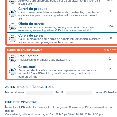
Ai de vanzare un produs pentru casa sau gradina? Esti liber sa-l
prezinti aici.
Cereri de produse
20
Cauti o piesa de mobilier, un material de constructie, o planta sau
orice altceva pentru casa si gradina ta? Incearca sa le gasesti
aici!
Oferte de servicii
124
Prestezi servicii in constructii, amenajari interioare, amenajari
exterioare, instalatii, gradinarit? Esti liber sa te prezinti aici.
Cereri de servicii
16
Cauti un meserias sau o firma de constructii, amenajari interioare
si exterioare, sau peisagistica? Incearca aici!
ANUNTURI ADMINISTRATIVE
SUBIECTE
Regulament
1
Regulamentul forumului CaseSiGradini.ro
Concursuri
15
Anunturi referitoare la concursurile organizate pentru membrii
forumului CaseSiGradini.ro, detalii concursuri, castigatori
concursuri, etc.
AUTENTIFICARE
•
ÎNREGISTRARE
Nume utilizator:
Parolă:
|
Autentifică-mă a
CINE ESTE CONECTAT
În total sunt
197
utilizatori conectaţi :: 1 înregistrat, 0 invizibili şi 196 vizitatori (date care 
minute)
Cei mai mulţi utilizatori conectaţi au fost
26240
pe Sâm Mai 16, 2026 11:33 pm