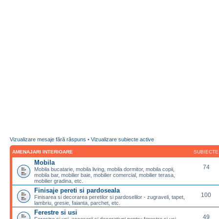
Vizualizare mesaje fără răspuns
•
Vizualizare subiecte active
AMENAJARI INTERIOARE
SUBIECTE
Mobila
74
Mobila bucatarie, mobila living, mobila dormitor, mobila copii,
mobila bar, mobilier baie, mobilier comercial, mobilier terasa,
mobilier gradina, etc.
Finisaje pereti si pardoseala
100
Finisarea si decorarea peretilor si pardoselilor - zugraveli, tapet,
lambriu, gresie, faianta, parchet, etc.
Ferestre si usi
49
Ferestre si usi, accesorii si decoratiuni pentru ferestre si usi,