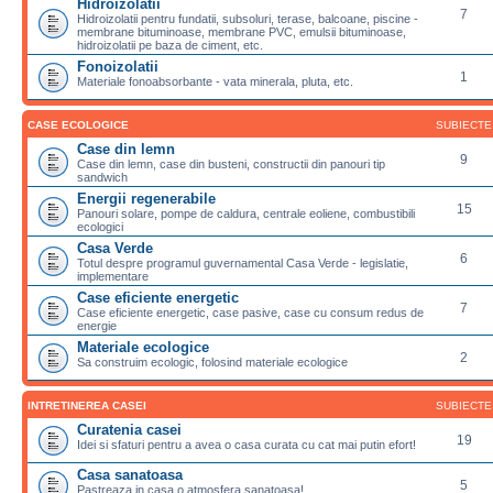
Hidroizolatii
7
Hidroizolatii pentru fundatii, subsoluri, terase, balcoane, piscine -
membrane bituminoase, membrane PVC, emulsii bituminoase,
hidroizolatii pe baza de ciment, etc.
Fonoizolatii
1
Materiale fonoabsorbante - vata minerala, pluta, etc.
CASE ECOLOGICE
SUBIECTE
Case din lemn
9
Case din lemn, case din busteni, constructii din panouri tip
sandwich
Energii regenerabile
15
Panouri solare, pompe de caldura, centrale eoliene, combustibili
ecologici
Casa Verde
6
Totul despre programul guvernamental Casa Verde - legislatie,
implementare
Case eficiente energetic
7
Case eficiente energetic, case pasive, case cu consum redus de
energie
Materiale ecologice
2
Sa construim ecologic, folosind materiale ecologice
INTRETINEREA CASEI
SUBIECTE
Curatenia casei
19
Idei si sfaturi pentru a avea o casa curata cu cat mai putin efort!
Casa sanatoasa
5
Pastreaza in casa o atmosfera sanatoasa!