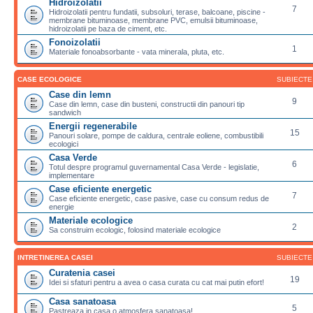
Hidroizolatii
7
Hidroizolatii pentru fundatii, subsoluri, terase, balcoane, piscine -
membrane bituminoase, membrane PVC, emulsii bituminoase,
hidroizolatii pe baza de ciment, etc.
Fonoizolatii
1
Materiale fonoabsorbante - vata minerala, pluta, etc.
CASE ECOLOGICE
SUBIECTE
Case din lemn
9
Case din lemn, case din busteni, constructii din panouri tip
sandwich
Energii regenerabile
15
Panouri solare, pompe de caldura, centrale eoliene, combustibili
ecologici
Casa Verde
6
Totul despre programul guvernamental Casa Verde - legislatie,
implementare
Case eficiente energetic
7
Case eficiente energetic, case pasive, case cu consum redus de
energie
Materiale ecologice
2
Sa construim ecologic, folosind materiale ecologice
INTRETINEREA CASEI
SUBIECTE
Curatenia casei
19
Idei si sfaturi pentru a avea o casa curata cu cat mai putin efort!
Casa sanatoasa
5
Pastreaza in casa o atmosfera sanatoasa!