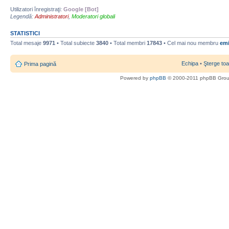
Utilizatori înregistraţi:
Google [Bot]
Legendă:
Administratori
,
Moderatori globali
STATISTICI
Total mesaje
9971
• Total subiecte
3840
• Total membri
17843
• Cel mai nou membru
emi
Echipa
•
Şterge toa
Prima pagină
Powered by
phpBB
© 2000-2011 phpBB Gro