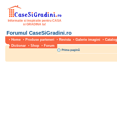
Informatie si inspiratie pentru CASA
si GRADINA ta!
Forumul CaseSiGradini.ro
Home
Produse parteneri
Revista
Galerie imagini
Catalog
Dictionar
Shop
Forum
Prima pagină