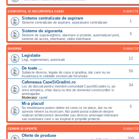
CONFORTUL SI SECURITATEA CASEI
SUBIECTE
Sisteme centralizate de aspirare
1
Sisteme centralizate de aspirare, aspiratoare centralizate
Sisteme de siguranta
5
Sisteme de supraveghere, alarmare si protetie, automatizari porti,
sisteme de acces, interfoane, video interfoane
DIVERSE
SUBIECTE
Legislatie
12
Legi, reglementari, autorizatii
De toate ...
50
Subiecte diverse, legate de casa si gradina, dar care nu se
incadreaza in celelalte sectiuni ale forumului.
Cafeneaua CaseSiGradini.ro
34
Loc de discutii pentru membrii comunitatii CaseSiGradini.ro, pe
orice tematica, chiar daca nu tine de domeniul constructiilor si
amenajarilor.
Moderator:
raziel
Mi-a placut!
5
Nu intotdeauna putem obtine tot ceea ce ne place, dar nu ne
opreste nimeni sa incercam. Aici puteti posta subiecte despre
realizari arhitectonice deosebite sau diverse amenajari interioare
sau exterioare care v-au inspirat in propriile proiecte.
CERERI SI OFERTE
SUBIECTE
Oferte de produse
200