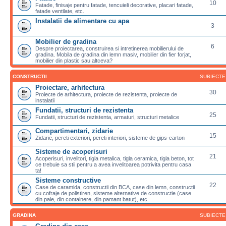
10
Fatade, finisaje pentru fatade, tencuieli decorative, placari fatade,
fatade ventilate, etc.
Instalatii de alimentare cu apa
3
Mobilier de gradina
6
Despre proiectarea, construirea si intretinerea mobilierului de
gradina. Mobila de gradina din lemn masiv, mobilier din fier forjat,
mobilier din plastic sau altceva?
CONSTRUCTII
SUBIECTE
Proiectare, arhitectura
30
Proiecte de arhitectura, proiecte de rezistenta, proiecte de
instalatii
Fundatii, structuri de rezistenta
25
Fundatii, structuri de rezistenta, armaturi, structuri metalice
Compartimentari, zidarie
15
Zidarie, pereti exteriori, pereti interiori, sisteme de gips-carton
Sisteme de acoperisuri
21
Acoperisuri, invelitori, tigla metalica, tigla ceramica, tigla beton, tot
ce trebuie sa stii pentru a avea invelitoarea potrivita pentru casa
ta!
Sisteme constructive
22
Case de caramida, constructii din BCA, case din lemn, constructii
cu cofraje de polistiren, sisteme alternative de constructie (case
din paie, din containere, din pamant batut), etc
GRADINA
SUBIECTE