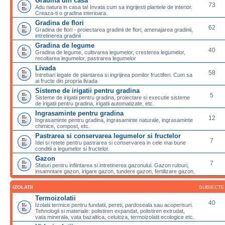
Gradina din casa
73
Adu natura in casa ta! Invata cum sa ingrijesti plantele de interior.
Creaza-ti o gradina interioara.
Gradina de flori
62
Gradina de flori - proiectarea gradinii de flori, amenajarea gradinii,
intretinerea gradinii
Gradina de legume
40
Gradina de legume, cultivarea legumelor, cresterea legumelor,
recoltarea legumelor, pastrarea legumelor
Livada
58
Intrebari legate de plantarea si ingrijirea pomilor fructiferi. Cum sa
ai fructe din propria livada
Sisteme de irigatii pentru gradina
5
Sisteme de irigatii pentru gradina, proiectare si executie sisteme
de irigatii pentru gradina, irigatii automatizate, etc.
Ingrasaminte pentru gradina
12
Ingrasaminte pentru gradina, ingrasaminte naturale, ingrasaminte
chimice, compost, etc.
Pastrarea si conservarea legumelor si fructelor
7
Idei si retete pentru pastrarea si conservarea in cele mai bune
conditii a legumelor si fructelor.
Gazon
7
Sfaturi pentru infiintarea si intretinerea gazonului. Gazon rulouri,
insamntare gazon, irigare gazon, tundere gazon, fertilizare gazon,
IZOLATII
SUBIECTE
Termoizolatii
40
Izolatii termice pentru fundatii, pereti, pardoseala sau acoperisuri.
Tehnologii si materiale: polistiren expandat, polistiren extrudat,
vata minerala, vata bazaltica, celuloza, termoizolatii ecologice etc.