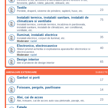
feronerie, glafuri, rolete, jaluzele, obloane, etc.
Textile
23
Perdele, draperii, sisteme de prindere, tapiterii, huse, etc.
Instalatii termice, instalatii sanitare, instalatii de
75
climatizare si ventilatie
Instalatii termice, centrale termice, incalzirea in pardoseala,
instalatii sanitare, instalatii de climatizare, aer conditionat,
ventilatie, etc.
Iluminat, instalatii electrice
35
Instalatii electrice, corpuri de iluminat, etc.
Moderator:
raziel
Electronice, electrocasnice
40
Sfaturi privind achizitia si exploatarea aparaturilor electronice si
electrocasnice.
Moderator:
raziel
Design interior
65
Idei si proiecte de design interior
AMENAJARI EXTERIOARE
SUBIECTE
Garduri si porti
17
Foisoare, pergole, pavilioane
14
Alei, cai de acces
23
Alei, trotuare, cai de acces auto sau pietonale, pavaje, etc.
Fatade