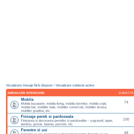
Vizualizare mesaje fără răspuns
•
Vizualizare subiecte active
AMENAJARI INTERIOARE
SUBIECTE
Mobila
74
Mobila bucatarie, mobila living, mobila dormitor, mobila copii,
mobila bar, mobilier baie, mobilier comercial, mobilier terasa,
mobilier gradina, etc.
Finisaje pereti si pardoseala
100
Finisarea si decorarea peretilor si pardoselilor - zugraveli, tapet,
lambriu, gresie, faianta, parchet, etc.
Ferestre si usi
49
Ferestre si usi, accesorii si decoratiuni pentru ferestre si usi,