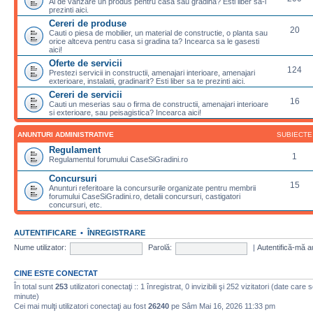
Ai de vanzare un produs pentru casa sau gradina? Esti liber sa-l
prezinti aici.
Cereri de produse
20
Cauti o piesa de mobilier, un material de constructie, o planta sau
orice altceva pentru casa si gradina ta? Incearca sa le gasesti
aici!
Oferte de servicii
124
Prestezi servicii in constructii, amenajari interioare, amenajari
exterioare, instalatii, gradinarit? Esti liber sa te prezinti aici.
Cereri de servicii
16
Cauti un meserias sau o firma de constructii, amenajari interioare
si exterioare, sau peisagistica? Incearca aici!
ANUNTURI ADMINISTRATIVE
SUBIECTE
Regulament
1
Regulamentul forumului CaseSiGradini.ro
Concursuri
15
Anunturi referitoare la concursurile organizate pentru membrii
forumului CaseSiGradini.ro, detalii concursuri, castigatori
concursuri, etc.
AUTENTIFICARE
•
ÎNREGISTRARE
Nume utilizator:
Parolă:
|
Autentifică-mă a
CINE ESTE CONECTAT
În total sunt
253
utilizatori conectaţi :: 1 înregistrat, 0 invizibili şi 252 vizitatori (date care 
minute)
Cei mai mulţi utilizatori conectaţi au fost
26240
pe Sâm Mai 16, 2026 11:33 pm