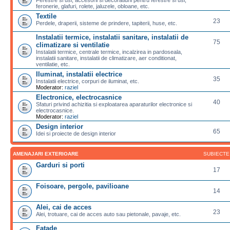
feronerie, glafuri, rolete, jaluzele, obloane, etc.
Textile
23
Perdele, draperii, sisteme de prindere, tapiterii, huse, etc.
Instalatii termice, instalatii sanitare, instalatii de
75
climatizare si ventilatie
Instalatii termice, centrale termice, incalzirea in pardoseala,
instalatii sanitare, instalatii de climatizare, aer conditionat,
ventilatie, etc.
Iluminat, instalatii electrice
35
Instalatii electrice, corpuri de iluminat, etc.
Moderator:
raziel
Electronice, electrocasnice
40
Sfaturi privind achizitia si exploatarea aparaturilor electronice si
electrocasnice.
Moderator:
raziel
Design interior
65
Idei si proiecte de design interior
AMENAJARI EXTERIOARE
SUBIECTE
Garduri si porti
17
Foisoare, pergole, pavilioane
14
Alei, cai de acces
23
Alei, trotuare, cai de acces auto sau pietonale, pavaje, etc.
Fatade