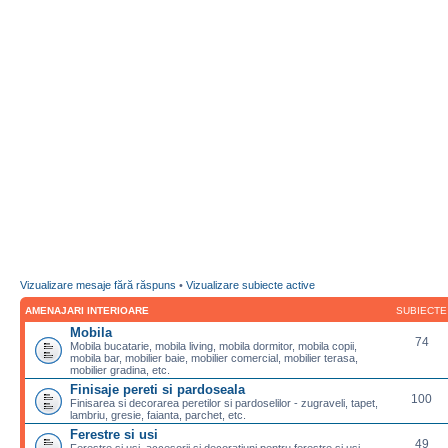
Vizualizare mesaje fără răspuns
•
Vizualizare subiecte active
AMENAJARI INTERIOARE
SUBIECTE
Mobila
74
Mobila bucatarie, mobila living, mobila dormitor, mobila copii,
mobila bar, mobilier baie, mobilier comercial, mobilier terasa,
mobilier gradina, etc.
Finisaje pereti si pardoseala
100
Finisarea si decorarea peretilor si pardoselilor - zugraveli, tapet,
lambriu, gresie, faianta, parchet, etc.
Ferestre si usi
49
Ferestre si usi, accesorii si decoratiuni pentru ferestre si usi,