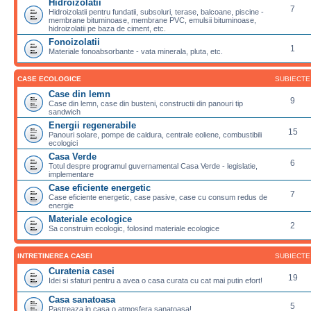
Hidroizolatii
7
Hidroizolatii pentru fundatii, subsoluri, terase, balcoane, piscine -
membrane bituminoase, membrane PVC, emulsii bituminoase,
hidroizolatii pe baza de ciment, etc.
Fonoizolatii
1
Materiale fonoabsorbante - vata minerala, pluta, etc.
CASE ECOLOGICE
SUBIECTE
Case din lemn
9
Case din lemn, case din busteni, constructii din panouri tip
sandwich
Energii regenerabile
15
Panouri solare, pompe de caldura, centrale eoliene, combustibili
ecologici
Casa Verde
6
Totul despre programul guvernamental Casa Verde - legislatie,
implementare
Case eficiente energetic
7
Case eficiente energetic, case pasive, case cu consum redus de
energie
Materiale ecologice
2
Sa construim ecologic, folosind materiale ecologice
INTRETINEREA CASEI
SUBIECTE
Curatenia casei
19
Idei si sfaturi pentru a avea o casa curata cu cat mai putin efort!
Casa sanatoasa
5
Pastreaza in casa o atmosfera sanatoasa!