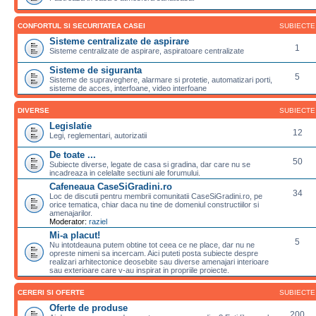
CONFORTUL SI SECURITATEA CASEI
SUBIECTE
Sisteme centralizate de aspirare
1
Sisteme centralizate de aspirare, aspiratoare centralizate
Sisteme de siguranta
5
Sisteme de supraveghere, alarmare si protetie, automatizari porti,
sisteme de acces, interfoane, video interfoane
DIVERSE
SUBIECTE
Legislatie
12
Legi, reglementari, autorizatii
De toate ...
50
Subiecte diverse, legate de casa si gradina, dar care nu se
incadreaza in celelalte sectiuni ale forumului.
Cafeneaua CaseSiGradini.ro
34
Loc de discutii pentru membrii comunitatii CaseSiGradini.ro, pe
orice tematica, chiar daca nu tine de domeniul constructiilor si
amenajarilor.
Moderator:
raziel
Mi-a placut!
5
Nu intotdeauna putem obtine tot ceea ce ne place, dar nu ne
opreste nimeni sa incercam. Aici puteti posta subiecte despre
realizari arhitectonice deosebite sau diverse amenajari interioare
sau exterioare care v-au inspirat in propriile proiecte.
CERERI SI OFERTE
SUBIECTE
Oferte de produse
200