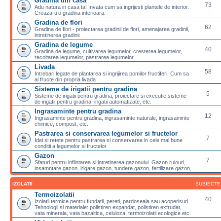
Gradina din casa
73
Adu natura in casa ta! Invata cum sa ingrijesti plantele de interior.
Creaza-ti o gradina interioara.
Gradina de flori
62
Gradina de flori - proiectarea gradinii de flori, amenajarea gradinii,
intretinerea gradinii
Gradina de legume
40
Gradina de legume, cultivarea legumelor, cresterea legumelor,
recoltarea legumelor, pastrarea legumelor
Livada
58
Intrebari legate de plantarea si ingrijirea pomilor fructiferi. Cum sa
ai fructe din propria livada
Sisteme de irigatii pentru gradina
5
Sisteme de irigatii pentru gradina, proiectare si executie sisteme
de irigatii pentru gradina, irigatii automatizate, etc.
Ingrasaminte pentru gradina
12
Ingrasaminte pentru gradina, ingrasaminte naturale, ingrasaminte
chimice, compost, etc.
Pastrarea si conservarea legumelor si fructelor
7
Idei si retete pentru pastrarea si conservarea in cele mai bune
conditii a legumelor si fructelor.
Gazon
7
Sfaturi pentru infiintarea si intretinerea gazonului. Gazon rulouri,
insamntare gazon, irigare gazon, tundere gazon, fertilizare gazon,
IZOLATII
SUBIECTE
Termoizolatii
40
Izolatii termice pentru fundatii, pereti, pardoseala sau acoperisuri.
Tehnologii si materiale: polistiren expandat, polistiren extrudat,
vata minerala, vata bazaltica, celuloza, termoizolatii ecologice etc.