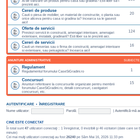
Ai de vanzare un produs pentru casa sau gradina? Esti liber sa-l
prezinti aici.
Cereri de produse
20
Cauti o piesa de mobilier, un material de constructie, o planta sau
orice altceva pentru casa si gradina ta? Incearca sa le gasesti
aici!
Oferte de servicii
124
Prestezi servicii in constructii, amenajari interioare, amenajari
exterioare, instalatii, gradinarit? Esti liber sa te prezinti aici.
Cereri de servicii
16
Cauti un meserias sau o firma de constructii, amenajari interioare
si exterioare, sau peisagistica? Incearca aici!
ANUNTURI ADMINISTRATIVE
SUBIECTE
Regulament
1
Regulamentul forumului CaseSiGradini.ro
Concursuri
15
Anunturi referitoare la concursurile organizate pentru membrii
forumului CaseSiGradini.ro, detalii concursuri, castigatori
concursuri, etc.
AUTENTIFICARE
•
ÎNREGISTRARE
Nume utilizator:
Parolă:
|
Autentifică-mă a
CINE ESTE CONECTAT
În total sunt
47
utilizatori conectaţi :: 1 înregistrat, 0 invizibili şi 46 vizitatori (date care se
minute)
Cei mai mulţi utilizatori conectaţi au fost
26240
pe Sâm Mai 16, 2026 11:33 pm