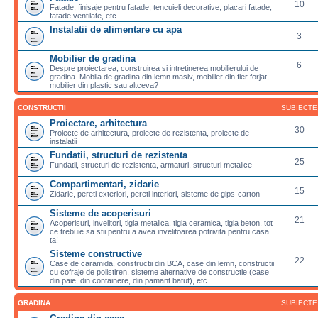
10
Fatade, finisaje pentru fatade, tencuieli decorative, placari fatade,
fatade ventilate, etc.
Instalatii de alimentare cu apa
3
Mobilier de gradina
6
Despre proiectarea, construirea si intretinerea mobilierului de
gradina. Mobila de gradina din lemn masiv, mobilier din fier forjat,
mobilier din plastic sau altceva?
CONSTRUCTII
SUBIECTE
Proiectare, arhitectura
30
Proiecte de arhitectura, proiecte de rezistenta, proiecte de
instalatii
Fundatii, structuri de rezistenta
25
Fundatii, structuri de rezistenta, armaturi, structuri metalice
Compartimentari, zidarie
15
Zidarie, pereti exteriori, pereti interiori, sisteme de gips-carton
Sisteme de acoperisuri
21
Acoperisuri, invelitori, tigla metalica, tigla ceramica, tigla beton, tot
ce trebuie sa stii pentru a avea invelitoarea potrivita pentru casa
ta!
Sisteme constructive
22
Case de caramida, constructii din BCA, case din lemn, constructii
cu cofraje de polistiren, sisteme alternative de constructie (case
din paie, din containere, din pamant batut), etc
GRADINA
SUBIECTE