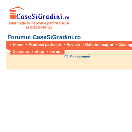
Informatie si inspiratie pentru CASA
si GRADINA ta!
Forumul CaseSiGradini.ro
Home
Produse parteneri
Revista
Galerie imagini
Catalog
Dictionar
Shop
Forum
Prima pagină