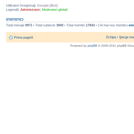
Utilizatori înregistraţi:
Google [Bot]
Legendă:
Administratori
,
Moderatori globali
STATISTICI
Total mesaje
9971
• Total subiecte
3840
• Total membri
17843
• Cel mai nou membru
emi
Echipa
•
Şterge toa
Prima pagină
Powered by
phpBB
© 2000-2011 phpBB Gro