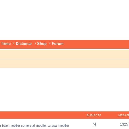
 firme
Dictionar
Shop
Forum
SUBIECTE
MESAJ
74
1325
r baie, mobilier comercial, mobilier terasa, mobilier