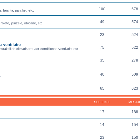
100
678
e, faianta, parchet, etc.
49
574
 rolete, jaluzele, obloane, etc.
23
524
i ventilatie
75
522
nstalatii de climatizare, aer conditionat, ventilatie, etc.
35
278
40
509
.
65
623
SUBIECTE
MESAJ
17
188
14
154
23
150