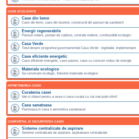
CASE ECOLOGICE
Case din lemn
Case din lemn, case din busteni, constructii din panouri tip sandwich
Energii regenerabile
Panouri solare, pompe de caldura, centrale eoliene, combustibili ecologici
Casa Verde
Totul despre programul guvernamental Casa Verde - legislatie, implementare
Case eficiente energetic
Case eficiente energetic, case pasive, case cu consum redus de energie
Materiale ecologice
Sa construim ecologic, folosind materiale ecologice
INTRETINEREA CASEI
Curatenia casei
Idei si sfaturi pentru a avea o casa curata cu cat mai putin efort!
Casa sanatoasa
Pastreaza in casa o atmosfera sanatoasa!
CONFORTUL SI SECURITATEA CASEI
Sisteme centralizate de aspirare
Sisteme centralizate de aspirare, aspiratoare centralizate