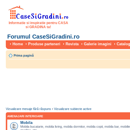
Informatie si inspiratie pentru CASA
si GRADINA ta!
Forumul CaseSiGradini.ro
Home
Produse parteneri
Revista
Galerie imagini
Catalog
Prima pagină
Vizualizare mesaje fără răspuns
•
Vizualizare subiecte active
AMENAJARI INTERIOARE
Mobila
Mobila bucatarie, mobila living, mobila dormitor, mobila copii, mobila bar, mobilie
gradina, etc.