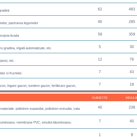
62
483
radinii
40
285
melor, pastrarea legumelor
58
359
propria livada
5
30
u gradina, irigatii automatizate, etc.
12
76
post, etc.
7
43
or si fructelor.
7
18
azon, irigare gazon, tundere gazon, fertilizare gazon,
SUBIECTE
MESAJ
40
238
 materiale: polistiren expandat, polistiren extrudat, vata
7
40
e bituminoase, membrane PVC, emulsii bituminoase,
1
9