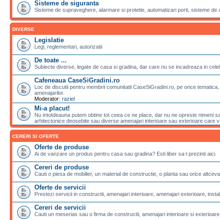
Sisteme de siguranta
Sisteme de supraveghere, alarmare si protetie, automatizari porti, sisteme de 
DIVERSE
Legislatie
Legi, reglementari, autorizatii
De toate ...
Subiecte diverse, legate de casa si gradina, dar care nu se incadreaza in celela
Cafeneaua CaseSiGradini.ro
Loc de discutii pentru membrii comunitatii CaseSiGradini.ro, pe orice tematica, 
amenajarilor.
Moderator:
raziel
Mi-a placut!
Nu intotdeauna putem obtine tot ceea ce ne place, dar nu ne opreste nimeni sa 
arhitectonice deosebite sau diverse amenajari interioare sau exterioare care v-a
CERERI SI OFERTE
Oferte de produse
Ai de vanzare un produs pentru casa sau gradina? Esti liber sa-l prezinti aici.
Cereri de produse
Cauti o piesa de mobilier, un material de constructie, o planta sau orice altceva
Oferte de servicii
Prestezi servicii in constructii, amenajari interioare, amenajari exterioare, instalat
Cereri de servicii
Cauti un meserias sau o firma de constructii, amenajari interioare si exterioare