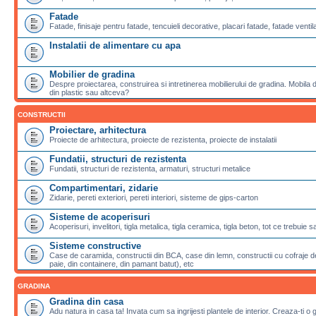
Fatade
Fatade, finisaje pentru fatade, tencuieli decorative, placari fatade, fatade ventila
Instalatii de alimentare cu apa
Mobilier de gradina
Despre proiectarea, construirea si intretinerea mobilierului de gradina. Mobila de
din plastic sau altceva?
CONSTRUCTII
Proiectare, arhitectura
Proiecte de arhitectura, proiecte de rezistenta, proiecte de instalatii
Fundatii, structuri de rezistenta
Fundatii, structuri de rezistenta, armaturi, structuri metalice
Compartimentari, zidarie
Zidarie, pereti exteriori, pereti interiori, sisteme de gips-carton
Sisteme de acoperisuri
Acoperisuri, invelitori, tigla metalica, tigla ceramica, tigla beton, tot ce trebuie 
Sisteme constructive
Case de caramida, constructii din BCA, case din lemn, constructii cu cofraje de
paie, din containere, din pamant batut), etc
GRADINA
Gradina din casa
Adu natura in casa ta! Invata cum sa ingrijesti plantele de interior. Creaza-ti o 