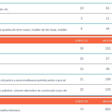
10
61
te, etc.
3
11
6
44
 gradina din lemn masiv, mobilier din fier forjat, mobilier
SUBIECTE
MESAJ
30
152
25
57
15
48
21
106
sa stii pentru a avea invelitoarea potrivita pentru casa ta!
22
125
 polistiren, sisteme alternative de constructie (case din
SUBIECTE
MESAJ
73
683
gradina interioara.