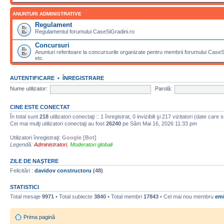
ANUNTURI ADMINISTRATIVE
Regulament
Regulamentul forumului CaseSiGradini.ro
Concursuri
Anunturi referitoare la concursurile organizate pentru membrii forumului CaseSiG
etc.
AUTENTIFICARE
•
ÎNREGISTRARE
Nume utilizator:
Parolă:
CINE ESTE CONECTAT
În total sunt
218
utilizatori conectaţi :: 1 înregistrat, 0 invizibili şi 217 vizitatori (date care
Cei mai mulţi utilizatori conectaţi au fost
26240
pe Sâm Mai 16, 2026 11:33 pm
Utilizatori înregistraţi:
Google [Bot]
Legendă:
Administratori
,
Moderatori globali
ZILE DE NAŞTERE
Felicitări :
davidov constructoru
(48)
STATISTICI
Total mesaje
9971
• Total subiecte
3840
• Total membri
17843
• Cel mai nou membru
emi
Prima pagină