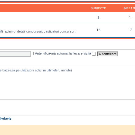
SUBIECTE
MESAJ
1
1
15
17
radini.ro, detalii concursuri, castigatori concursuri,
|
Autentifică-mă automat la fiecare vizită
 se bazează pe utilizatorii activi în ultimele 5 minute)
lydavis