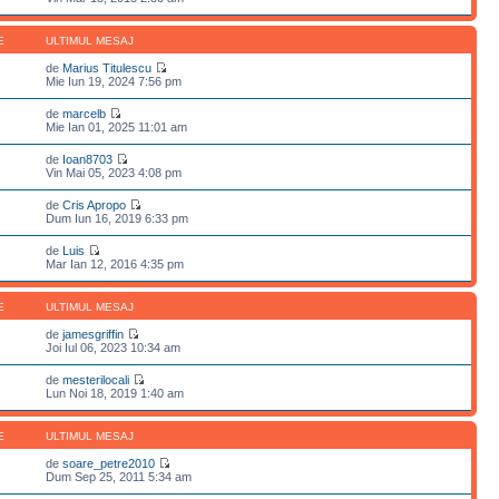
E
ULTIMUL MESAJ
de
Marius Titulescu
Mie Iun 19, 2024 7:56 pm
de
marcelb
Mie Ian 01, 2025 11:01 am
de
Ioan8703
Vin Mai 05, 2023 4:08 pm
de
Cris Apropo
Dum Iun 16, 2019 6:33 pm
de
Luis
Mar Ian 12, 2016 4:35 pm
E
ULTIMUL MESAJ
de
jamesgriffin
Joi Iul 06, 2023 10:34 am
de
mesterilocali
Lun Noi 18, 2019 1:40 am
E
ULTIMUL MESAJ
de
soare_petre2010
Dum Sep 25, 2011 5:34 am