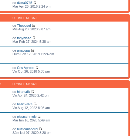
de
diana0745
Mar Apr 26, 2016 2:24 pm
E
ULTIMUL MESAJ
de
Thoposel
Mie Aug 23, 2023 9:07 am
de
tonyblaze
Mar Feb 27, 2024 5:38 am
de
anapopa
Dum Feb 17, 2019 11:24 am
de
Cris Apropo
Vin Oct 26, 2018 5:35 pm
E
ULTIMUL MESAJ
de
hiramalik
Vin Apr 24, 2026 2:42 pm
de
balticvalve
Vin Aug 12, 2022 8:08 am
de
oletaschmele
Mar Iun 16, 2026 5:49 am
de
busteanandrei
Sâm Noi 07, 2020 8:20 pm