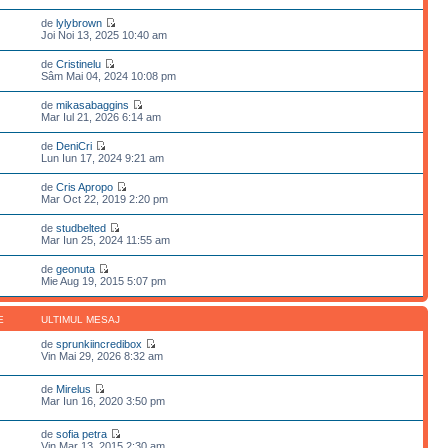
de
lylybrown
Joi Noi 13, 2025 10:40 am
de
Cristinelu
Sâm Mai 04, 2024 10:08 pm
de
mikasabaggins
Mar Iul 21, 2026 6:14 am
de
DeniCri
Lun Iun 17, 2024 9:21 am
de
Cris Apropo
Mar Oct 22, 2019 2:20 pm
de
studbelted
Mar Iun 25, 2024 11:55 am
de
geonuta
Mie Aug 19, 2015 5:07 pm
E
ULTIMUL MESAJ
de
sprunkiincredibox
Vin Mai 29, 2026 8:32 am
de
Mirelus
Mar Iun 16, 2020 3:50 pm
de
sofia petra
Vin Mar 13, 2015 2:30 am