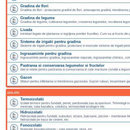
Gradina de flori
Gradina de flori - proiectarea gradinii de flori, amenajarea gradinii, intretinerea g
Gradina de legume
Gradina de legume, cultivarea legumelor, cresterea legumelor, recoltarea legu
Livada
Intrebari legate de plantarea si ingrijirea pomilor fructiferi. Cum sa ai fructe din 
Sisteme de irigatii pentru gradina
Sisteme de irigatii pentru gradina, proiectare si executie sisteme de irigatii pentr
Ingrasaminte pentru gradina
Ingrasaminte pentru gradina, ingrasaminte naturale, ingrasaminte chimice, com
Pastrarea si conservarea legumelor si fructelor
Idei si retete pentru pastrarea si conservarea in cele mai bune conditii a legumel
Gazon
Sfaturi pentru infiintarea si intretinerea gazonului. Gazon rulouri, insamntare g
IZOLATII
Termoizolatii
Izolatii termice pentru fundatii, pereti, pardoseala sau acoperisuri. Tehnologii si
minerala, vata bazaltica, celuloza, termoizolatii ecologice etc.
Hidroizolatii
Hidroizolatii pentru fundatii, subsoluri, terase, balcoane, piscine - membran
hidroizolatii pe baza de ciment, etc.
Fonoizolatii
Materiale fonoabsorbante - vata minerala, pluta, etc.