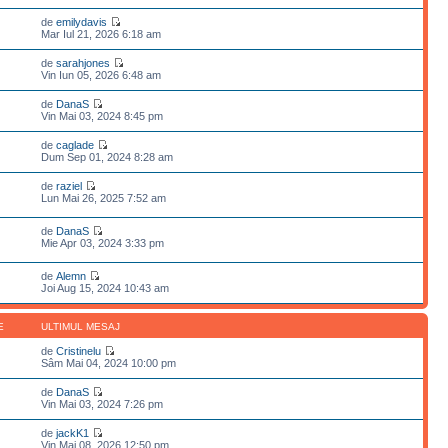
de
emilydavis
Mar Iul 21, 2026 6:18 am
de
sarahjones
Vin Iun 05, 2026 6:48 am
de
DanaS
Vin Mai 03, 2024 8:45 pm
de
caglade
Dum Sep 01, 2024 8:28 am
de
raziel
Lun Mai 26, 2025 7:52 am
de
DanaS
Mie Apr 03, 2024 3:33 pm
de
Alemn
Joi Aug 15, 2024 10:43 am
E
ULTIMUL MESAJ
de
Cristinelu
Sâm Mai 04, 2024 10:00 pm
de
DanaS
Vin Mai 03, 2024 7:26 pm
de
jackK1
Vin Mai 08, 2026 12:50 pm