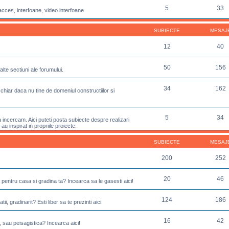
5
33
acces, interfoane, video interfoane
SUBIECTE
MESAJ
12
40
50
156
lte sectiuni ale forumului.
34
162
chiar daca nu tine de domeniul constructiilor si
5
34
incercam. Aici puteti posta subiecte despre realizari
u inspirat in propriile proiecte.
SUBIECTE
MESAJ
200
252
20
46
 pentru casa si gradina ta? Incearca sa le gasesti aici!
124
186
ii, gradinarit? Esti liber sa te prezinti aici.
16
42
, sau peisagistica? Incearca aici!