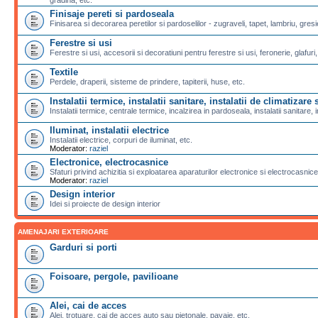
Finisaje pereti si pardoseala
Finisarea si decorarea peretilor si pardoselilor - zugraveli, tapet, lambriu, gresi
Ferestre si usi
Ferestre si usi, accesorii si decoratiuni pentru ferestre si usi, feronerie, glafuri,
Textile
Perdele, draperii, sisteme de prindere, tapiterii, huse, etc.
Instalatii termice, instalatii sanitare, instalatii de climatizare s
Instalatii termice, centrale termice, incalzirea in pardoseala, instalatii sanitare, i
Iluminat, instalatii electrice
Instalatii electrice, corpuri de iluminat, etc.
Moderator:
raziel
Electronice, electrocasnice
Sfaturi privind achizitia si exploatarea aparaturilor electronice si electrocasnice
Moderator:
raziel
Design interior
Idei si proiecte de design interior
AMENAJARI EXTERIOARE
Garduri si porti
Foisoare, pergole, pavilioane
Alei, cai de acces
Alei, trotuare, cai de acces auto sau pietonale, pavaje, etc.