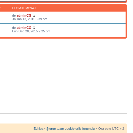
E
ULTIMUL MESAJ
de
adminCG
Joi Ian 13, 2011 5:39 pm
de
adminCG
Lun Dec 28, 2015 2:25 pm
Echipa
•
Şterge toate cookie-urile forumului
• Ora este UTC + 2