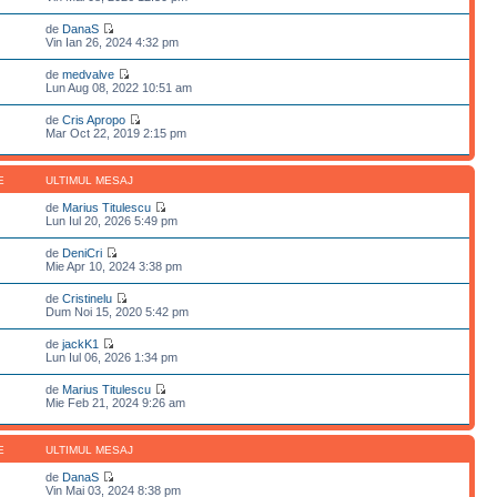
de
DanaS
Vin Ian 26, 2024 4:32 pm
de
medvalve
Lun Aug 08, 2022 10:51 am
de
Cris Apropo
Mar Oct 22, 2019 2:15 pm
E
ULTIMUL MESAJ
de
Marius Titulescu
Lun Iul 20, 2026 5:49 pm
de
DeniCri
Mie Apr 10, 2024 3:38 pm
de
Cristinelu
Dum Noi 15, 2020 5:42 pm
de
jackK1
Lun Iul 06, 2026 1:34 pm
de
Marius Titulescu
Mie Feb 21, 2024 9:26 am
E
ULTIMUL MESAJ
de
DanaS
Vin Mai 03, 2024 8:38 pm