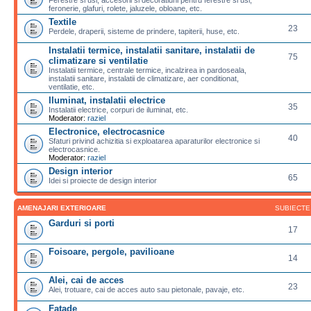
feronerie, glafuri, rolete, jaluzele, obloane, etc.
Textile
23
Perdele, draperii, sisteme de prindere, tapiterii, huse, etc.
Instalatii termice, instalatii sanitare, instalatii de
75
climatizare si ventilatie
Instalatii termice, centrale termice, incalzirea in pardoseala,
instalatii sanitare, instalatii de climatizare, aer conditionat,
ventilatie, etc.
Iluminat, instalatii electrice
35
Instalatii electrice, corpuri de iluminat, etc.
Moderator:
raziel
Electronice, electrocasnice
40
Sfaturi privind achizitia si exploatarea aparaturilor electronice si
electrocasnice.
Moderator:
raziel
Design interior
65
Idei si proiecte de design interior
AMENAJARI EXTERIOARE
SUBIECTE
Garduri si porti
17
Foisoare, pergole, pavilioane
14
Alei, cai de acces
23
Alei, trotuare, cai de acces auto sau pietonale, pavaje, etc.
Fatade