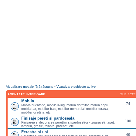
Vizualizare mesaje fără răspuns
•
Vizualizare subiecte active
AMENAJARI INTERIOARE
SUBIECTE
Mobila
74
Mobila bucatarie, mobila living, mobila dormitor, mobila copii,
mobila bar, mobilier baie, mobilier comercial, mobilier terasa,
mobilier gradina, etc.
Finisaje pereti si pardoseala
100
Finisarea si decorarea peretilor si pardoselilor - zugraveli, tapet,
lambriu, gresie, faianta, parchet, etc.
Ferestre si usi
49
Ferestre si usi, accesorii si decoratiuni pentru ferestre si usi,