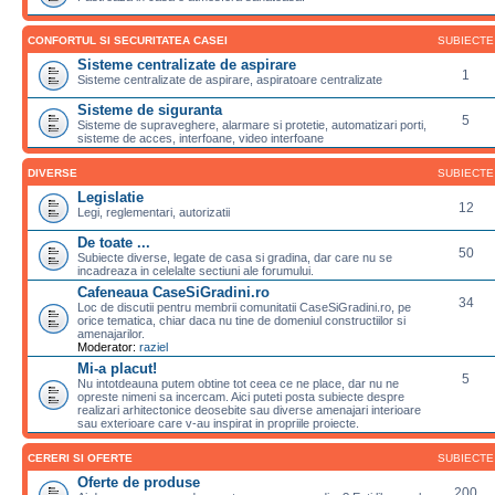
CONFORTUL SI SECURITATEA CASEI
SUBIECTE
Sisteme centralizate de aspirare
1
Sisteme centralizate de aspirare, aspiratoare centralizate
Sisteme de siguranta
5
Sisteme de supraveghere, alarmare si protetie, automatizari porti,
sisteme de acces, interfoane, video interfoane
DIVERSE
SUBIECTE
Legislatie
12
Legi, reglementari, autorizatii
De toate ...
50
Subiecte diverse, legate de casa si gradina, dar care nu se
incadreaza in celelalte sectiuni ale forumului.
Cafeneaua CaseSiGradini.ro
34
Loc de discutii pentru membrii comunitatii CaseSiGradini.ro, pe
orice tematica, chiar daca nu tine de domeniul constructiilor si
amenajarilor.
Moderator:
raziel
Mi-a placut!
5
Nu intotdeauna putem obtine tot ceea ce ne place, dar nu ne
opreste nimeni sa incercam. Aici puteti posta subiecte despre
realizari arhitectonice deosebite sau diverse amenajari interioare
sau exterioare care v-au inspirat in propriile proiecte.
CERERI SI OFERTE
SUBIECTE
Oferte de produse
200