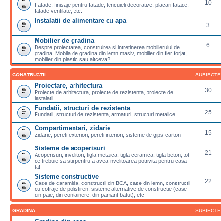
10
Fatade, finisaje pentru fatade, tencuieli decorative, placari fatade,
fatade ventilate, etc.
Instalatii de alimentare cu apa
3
Mobilier de gradina
6
Despre proiectarea, construirea si intretinerea mobilierului de
gradina. Mobila de gradina din lemn masiv, mobilier din fier forjat,
mobilier din plastic sau altceva?
CONSTRUCTII
SUBIECTE
Proiectare, arhitectura
30
Proiecte de arhitectura, proiecte de rezistenta, proiecte de
instalatii
Fundatii, structuri de rezistenta
25
Fundatii, structuri de rezistenta, armaturi, structuri metalice
Compartimentari, zidarie
15
Zidarie, pereti exteriori, pereti interiori, sisteme de gips-carton
Sisteme de acoperisuri
21
Acoperisuri, invelitori, tigla metalica, tigla ceramica, tigla beton, tot
ce trebuie sa stii pentru a avea invelitoarea potrivita pentru casa
ta!
Sisteme constructive
22
Case de caramida, constructii din BCA, case din lemn, constructii
cu cofraje de polistiren, sisteme alternative de constructie (case
din paie, din containere, din pamant batut), etc
GRADINA
SUBIECTE