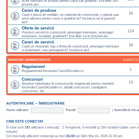
Ai de vanzare un produs pentru casa sau gradina? Esti liber sa-l
prezinti aici.
Cereri de produse
20
Cauti o piesa de mobilier, un material de constructie, o planta sau
orice altceva pentru casa si gradina ta? Incearca sa le gasesti
aici!
Oferte de servicii
124
Prestezi servicii in constructii, amenajari interioare, amenajari
exterioare, instalatii, gradinarit? Esti liber sa te prezinti aici.
Cereri de servicii
16
Cauti un meserias sau o firma de constructii, amenajari interioare
si exterioare, sau peisagistica? Incearca aici!
ANUNTURI ADMINISTRATIVE
SUBIECTE
Regulament
1
Regulamentul forumului CaseSiGradini.ro
Concursuri
15
Anunturi referitoare la concursurile organizate pentru membrii
forumului CaseSiGradini.ro, detalii concursuri, castigatori
concursuri, etc.
AUTENTIFICARE
•
ÎNREGISTRARE
Nume utilizator:
Parolă:
|
Autentifică-mă a
CINE ESTE CONECTAT
În total sunt
191
utilizatori conectaţi :: 1 înregistrat, 0 invizibili şi 190 vizitatori (date care 
minute)
Cei mai mulţi utilizatori conectaţi au fost
26240
pe Sâm Mai 16, 2026 11:33 pm