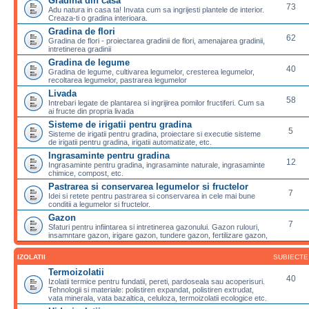
Gradina din casa
73
Adu natura in casa ta! Invata cum sa ingrijesti plantele de interior.
Creaza-ti o gradina interioara.
Gradina de flori
62
Gradina de flori - proiectarea gradinii de flori, amenajarea gradinii,
intretinerea gradinii
Gradina de legume
40
Gradina de legume, cultivarea legumelor, cresterea legumelor,
recoltarea legumelor, pastrarea legumelor
Livada
58
Intrebari legate de plantarea si ingrijirea pomilor fructiferi. Cum sa
ai fructe din propria livada
Sisteme de irigatii pentru gradina
5
Sisteme de irigatii pentru gradina, proiectare si executie sisteme
de irigatii pentru gradina, irigatii automatizate, etc.
Ingrasaminte pentru gradina
12
Ingrasaminte pentru gradina, ingrasaminte naturale, ingrasaminte
chimice, compost, etc.
Pastrarea si conservarea legumelor si fructelor
7
Idei si retete pentru pastrarea si conservarea in cele mai bune
conditii a legumelor si fructelor.
Gazon
7
Sfaturi pentru infiintarea si intretinerea gazonului. Gazon rulouri,
insamntare gazon, irigare gazon, tundere gazon, fertilizare gazon,
IZOLATII
SUBIECTE
Termoizolatii
40
Izolatii termice pentru fundatii, pereti, pardoseala sau acoperisuri.
Tehnologii si materiale: polistiren expandat, polistiren extrudat,
vata minerala, vata bazaltica, celuloza, termoizolatii ecologice etc.