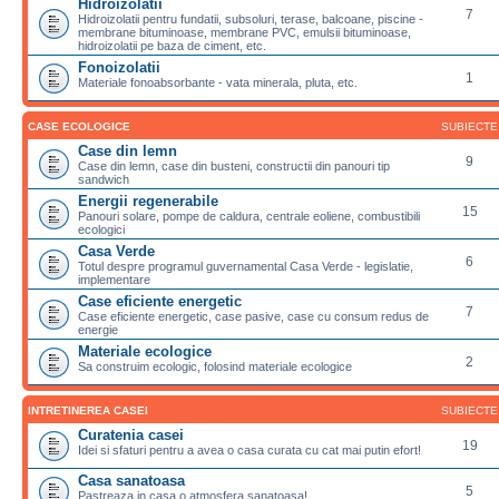
Hidroizolatii
7
Hidroizolatii pentru fundatii, subsoluri, terase, balcoane, piscine -
membrane bituminoase, membrane PVC, emulsii bituminoase,
hidroizolatii pe baza de ciment, etc.
Fonoizolatii
1
Materiale fonoabsorbante - vata minerala, pluta, etc.
CASE ECOLOGICE
SUBIECTE
Case din lemn
9
Case din lemn, case din busteni, constructii din panouri tip
sandwich
Energii regenerabile
15
Panouri solare, pompe de caldura, centrale eoliene, combustibili
ecologici
Casa Verde
6
Totul despre programul guvernamental Casa Verde - legislatie,
implementare
Case eficiente energetic
7
Case eficiente energetic, case pasive, case cu consum redus de
energie
Materiale ecologice
2
Sa construim ecologic, folosind materiale ecologice
INTRETINEREA CASEI
SUBIECTE
Curatenia casei
19
Idei si sfaturi pentru a avea o casa curata cu cat mai putin efort!
Casa sanatoasa
5
Pastreaza in casa o atmosfera sanatoasa!