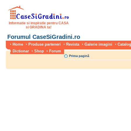
Informatie si inspiratie pentru CASA
si GRADINA ta!
Forumul CaseSiGradini.ro
Home
Produse parteneri
Revista
Galerie imagini
Catalog
Dictionar
Shop
Forum
Prima pagină