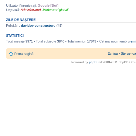
Utilizatori înregistraţi:
Google [Bot]
Legendă:
Administratori
,
Moderatori globali
ZILE DE NAŞTERE
Felicitări :
davidov constructoru
(48)
STATISTICI
Total mesaje
9971
• Total subiecte
3840
• Total membri
17843
• Cel mai nou membru
emi
Echipa
•
Şterge toa
Prima pagină
Powered by
phpBB
© 2000-2011 phpBB Gro