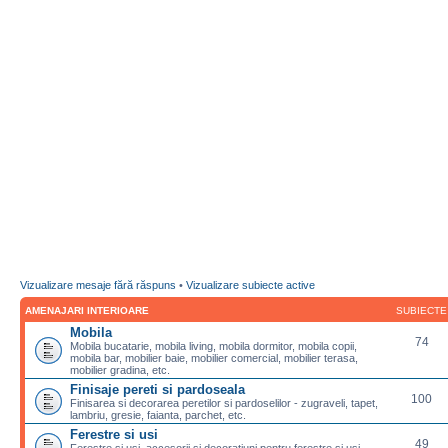
Vizualizare mesaje fără răspuns
•
Vizualizare subiecte active
AMENAJARI INTERIOARE
SUBIECTE
Mobila
74
Mobila bucatarie, mobila living, mobila dormitor, mobila copii,
mobila bar, mobilier baie, mobilier comercial, mobilier terasa,
mobilier gradina, etc.
Finisaje pereti si pardoseala
100
Finisarea si decorarea peretilor si pardoselilor - zugraveli, tapet,
lambriu, gresie, faianta, parchet, etc.
Ferestre si usi
49
Ferestre si usi, accesorii si decoratiuni pentru ferestre si usi,