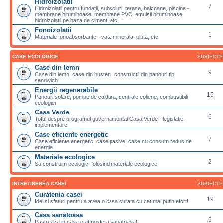
Hidroizolatii
7
Hidroizolatii pentru fundatii, subsoluri, terase, balcoane, piscine -
membrane bituminoase, membrane PVC, emulsii bituminoase,
hidroizolatii pe baza de ciment, etc.
Fonoizolatii
1
Materiale fonoabsorbante - vata minerala, pluta, etc.
CASE ECOLOGICE
SUBIECTE
Case din lemn
9
Case din lemn, case din busteni, constructii din panouri tip
sandwich
Energii regenerabile
15
Panouri solare, pompe de caldura, centrale eoliene, combustibili
ecologici
Casa Verde
6
Totul despre programul guvernamental Casa Verde - legislatie,
implementare
Case eficiente energetic
7
Case eficiente energetic, case pasive, case cu consum redus de
energie
Materiale ecologice
2
Sa construim ecologic, folosind materiale ecologice
INTRETINEREA CASEI
SUBIECTE
Curatenia casei
19
Idei si sfaturi pentru a avea o casa curata cu cat mai putin efort!
Casa sanatoasa
5
Pastreaza in casa o atmosfera sanatoasa!