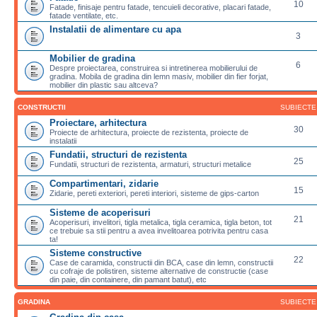
10
Fatade, finisaje pentru fatade, tencuieli decorative, placari fatade,
fatade ventilate, etc.
Instalatii de alimentare cu apa
3
Mobilier de gradina
6
Despre proiectarea, construirea si intretinerea mobilierului de
gradina. Mobila de gradina din lemn masiv, mobilier din fier forjat,
mobilier din plastic sau altceva?
CONSTRUCTII
SUBIECTE
Proiectare, arhitectura
30
Proiecte de arhitectura, proiecte de rezistenta, proiecte de
instalatii
Fundatii, structuri de rezistenta
25
Fundatii, structuri de rezistenta, armaturi, structuri metalice
Compartimentari, zidarie
15
Zidarie, pereti exteriori, pereti interiori, sisteme de gips-carton
Sisteme de acoperisuri
21
Acoperisuri, invelitori, tigla metalica, tigla ceramica, tigla beton, tot
ce trebuie sa stii pentru a avea invelitoarea potrivita pentru casa
ta!
Sisteme constructive
22
Case de caramida, constructii din BCA, case din lemn, constructii
cu cofraje de polistiren, sisteme alternative de constructie (case
din paie, din containere, din pamant batut), etc
GRADINA
SUBIECTE