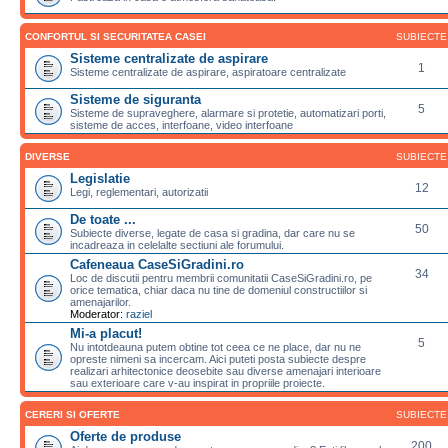
CONFORTUL SI SECURITATEA CASEI
SUBIECTE
Sisteme centralizate de aspirare
1
Sisteme centralizate de aspirare, aspiratoare centralizate
Sisteme de siguranta
5
Sisteme de supraveghere, alarmare si protetie, automatizari porti,
sisteme de acces, interfoane, video interfoane
DIVERSE
SUBIECTE
Legislatie
12
Legi, reglementari, autorizatii
De toate ...
50
Subiecte diverse, legate de casa si gradina, dar care nu se
incadreaza in celelalte sectiuni ale forumului.
Cafeneaua CaseSiGradini.ro
34
Loc de discutii pentru membrii comunitatii CaseSiGradini.ro, pe
orice tematica, chiar daca nu tine de domeniul constructiilor si
amenajarilor.
Moderator:
raziel
Mi-a placut!
5
Nu intotdeauna putem obtine tot ceea ce ne place, dar nu ne
opreste nimeni sa incercam. Aici puteti posta subiecte despre
realizari arhitectonice deosebite sau diverse amenajari interioare
sau exterioare care v-au inspirat in propriile proiecte.
CERERI SI OFERTE
SUBIECTE
Oferte de produse
200