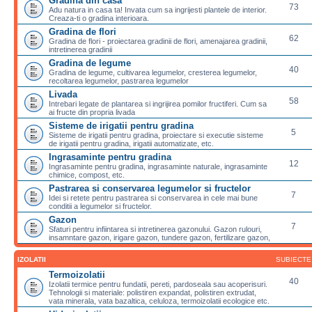
Gradina din casa
73
Adu natura in casa ta! Invata cum sa ingrijesti plantele de interior.
Creaza-ti o gradina interioara.
Gradina de flori
62
Gradina de flori - proiectarea gradinii de flori, amenajarea gradinii,
intretinerea gradinii
Gradina de legume
40
Gradina de legume, cultivarea legumelor, cresterea legumelor,
recoltarea legumelor, pastrarea legumelor
Livada
58
Intrebari legate de plantarea si ingrijirea pomilor fructiferi. Cum sa
ai fructe din propria livada
Sisteme de irigatii pentru gradina
5
Sisteme de irigatii pentru gradina, proiectare si executie sisteme
de irigatii pentru gradina, irigatii automatizate, etc.
Ingrasaminte pentru gradina
12
Ingrasaminte pentru gradina, ingrasaminte naturale, ingrasaminte
chimice, compost, etc.
Pastrarea si conservarea legumelor si fructelor
7
Idei si retete pentru pastrarea si conservarea in cele mai bune
conditii a legumelor si fructelor.
Gazon
7
Sfaturi pentru infiintarea si intretinerea gazonului. Gazon rulouri,
insamntare gazon, irigare gazon, tundere gazon, fertilizare gazon,
IZOLATII
SUBIECTE
Termoizolatii
40
Izolatii termice pentru fundatii, pereti, pardoseala sau acoperisuri.
Tehnologii si materiale: polistiren expandat, polistiren extrudat,
vata minerala, vata bazaltica, celuloza, termoizolatii ecologice etc.