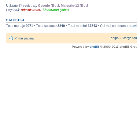
Utilizatori înregistraţi:
Google [Bot]
,
Majestic-12 [Bot]
Legendă:
Administratori
,
Moderatori globali
STATISTICI
Total mesaje
9971
• Total subiecte
3840
• Total membri
17843
• Cel mai nou membru
emi
Echipa
•
Şterge toa
Prima pagină
Powered by
phpBB
© 2000-2011 phpBB Gro