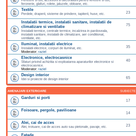
feronerie, glafuri, rolete, jaluzele, obloane, etc.
Textile
23
Perdele, draperii, sisteme de prindere, tapiterii, huse, etc.
Instalatii termice, instalatii sanitare, instalatii de
75
climatizare si ventilatie
Instalatii termice, centrale termice, incalzirea in pardoseala,
instalatii sanitare, instalatii de climatizare, aer conditionat,
ventilatie, etc.
Iluminat, instalatii electrice
35
Instalatii electrice, corpuri de iluminat, etc.
Moderator:
raziel
Electronice, electrocasnice
40
Sfaturi privind achizitia si exploatarea aparaturilor electronice si
electrocasnice.
Moderator:
raziel
Design interior
65
Idei si proiecte de design interior
AMENAJARI EXTERIOARE
SUBIECTE
Garduri si porti
17
Foisoare, pergole, pavilioane
14
Alei, cai de acces
23
Alei, trotuare, cai de acces auto sau pietonale, pavaje, etc.
Fatade