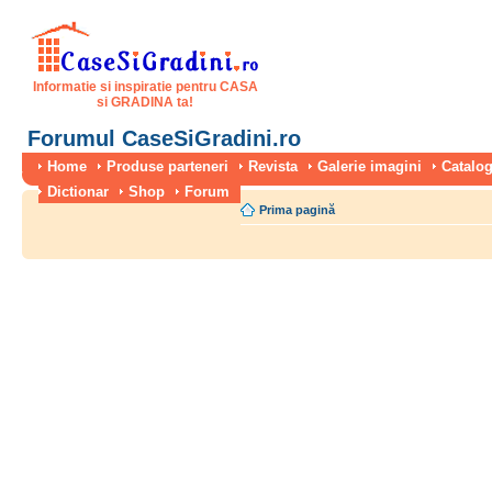
Informatie si inspiratie pentru CASA
si GRADINA ta!
Forumul CaseSiGradini.ro
Home
Produse parteneri
Revista
Galerie imagini
Catalog
Dictionar
Shop
Forum
Prima pagină