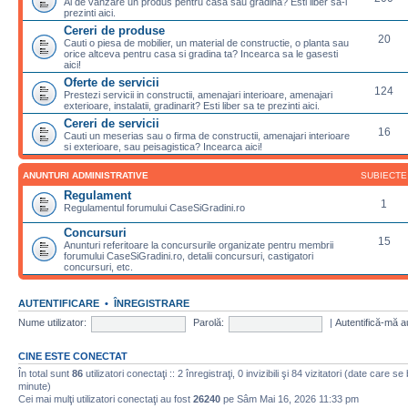
Ai de vanzare un produs pentru casa sau gradina? Esti liber sa-l
prezinti aici.
Cereri de produse
20
Cauti o piesa de mobilier, un material de constructie, o planta sau
orice altceva pentru casa si gradina ta? Incearca sa le gasesti
aici!
Oferte de servicii
124
Prestezi servicii in constructii, amenajari interioare, amenajari
exterioare, instalatii, gradinarit? Esti liber sa te prezinti aici.
Cereri de servicii
16
Cauti un meserias sau o firma de constructii, amenajari interioare
si exterioare, sau peisagistica? Incearca aici!
ANUNTURI ADMINISTRATIVE
SUBIECTE
Regulament
1
Regulamentul forumului CaseSiGradini.ro
Concursuri
15
Anunturi referitoare la concursurile organizate pentru membrii
forumului CaseSiGradini.ro, detalii concursuri, castigatori
concursuri, etc.
AUTENTIFICARE
•
ÎNREGISTRARE
Nume utilizator:
Parolă:
|
Autentifică-mă a
CINE ESTE CONECTAT
În total sunt
86
utilizatori conectaţi :: 2 înregistraţi, 0 invizibili şi 84 vizitatori (date care se
minute)
Cei mai mulţi utilizatori conectaţi au fost
26240
pe Sâm Mai 16, 2026 11:33 pm