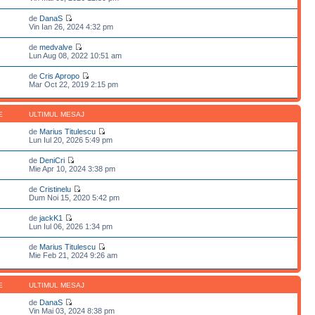
de
DanaS
Vin Ian 26, 2024 4:32 pm
de
medvalve
Lun Aug 08, 2022 10:51 am
de
Cris Apropo
Mar Oct 22, 2019 2:15 pm
E
ULTIMUL MESAJ
de
Marius Titulescu
Lun Iul 20, 2026 5:49 pm
de
DeniCri
Mie Apr 10, 2024 3:38 pm
de
Cristinelu
Dum Noi 15, 2020 5:42 pm
de
jackK1
Lun Iul 06, 2026 1:34 pm
de
Marius Titulescu
Mie Feb 21, 2024 9:26 am
E
ULTIMUL MESAJ
de
DanaS
Vin Mai 03, 2024 8:38 pm