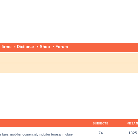
 firme
Dictionar
Shop
Forum
SUBIECTE
MESAJ
74
1325
r baie, mobilier comercial, mobilier terasa, mobilier