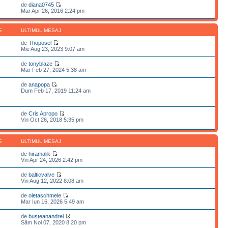
de
diana0745
Mar Apr 26, 2016 2:24 pm
E
ULTIMUL MESAJ
de
Thoposel
Mie Aug 23, 2023 9:07 am
de
tonyblaze
Mar Feb 27, 2024 5:38 am
de
anapopa
Dum Feb 17, 2019 11:24 am
de
Cris Apropo
Vin Oct 26, 2018 5:35 pm
E
ULTIMUL MESAJ
de
hiramalik
Vin Apr 24, 2026 2:42 pm
de
balticvalve
Vin Aug 12, 2022 8:08 am
de
oletaschmele
Mar Iun 16, 2026 5:49 am
de
busteanandrei
Sâm Noi 07, 2020 8:20 pm