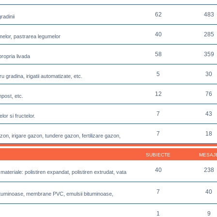
62
483
radinii
40
285
melor, pastrarea legumelor
58
359
propria livada
5
30
u gradina, irigatii automatizate, etc.
12
76
post, etc.
7
43
or si fructelor.
7
18
azon, irigare gazon, tundere gazon, fertilizare gazon,
SUBIECTE
MESAJ
40
238
 materiale: polistiren expandat, polistiren extrudat, vata
7
40
e bituminoase, membrane PVC, emulsii bituminoase,
1
9