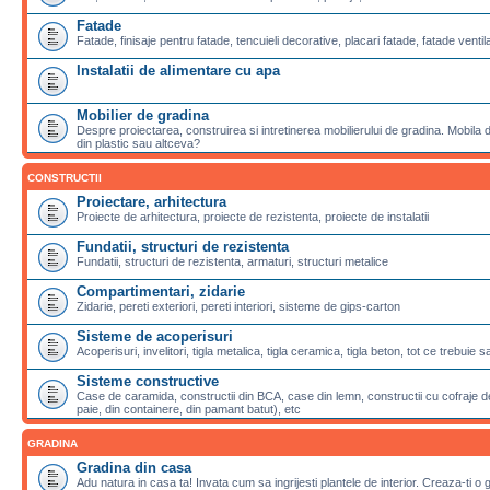
Fatade
Fatade, finisaje pentru fatade, tencuieli decorative, placari fatade, fatade ventila
Instalatii de alimentare cu apa
Mobilier de gradina
Despre proiectarea, construirea si intretinerea mobilierului de gradina. Mobila de
din plastic sau altceva?
CONSTRUCTII
Proiectare, arhitectura
Proiecte de arhitectura, proiecte de rezistenta, proiecte de instalatii
Fundatii, structuri de rezistenta
Fundatii, structuri de rezistenta, armaturi, structuri metalice
Compartimentari, zidarie
Zidarie, pereti exteriori, pereti interiori, sisteme de gips-carton
Sisteme de acoperisuri
Acoperisuri, invelitori, tigla metalica, tigla ceramica, tigla beton, tot ce trebuie 
Sisteme constructive
Case de caramida, constructii din BCA, case din lemn, constructii cu cofraje de
paie, din containere, din pamant batut), etc
GRADINA
Gradina din casa
Adu natura in casa ta! Invata cum sa ingrijesti plantele de interior. Creaza-ti o 