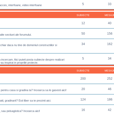
5
33
acces, interfoane, video interfoane
SUBIECTE
MESAJ
12
40
50
156
lte sectiuni ale forumului.
34
162
chiar daca nu tine de domeniul constructiilor si
5
34
incercam. Aici puteti posta subiecte despre realizari
u inspirat in propriile proiecte.
SUBIECTE
MESAJ
200
252
20
46
 pentru casa si gradina ta? Incearca sa le gasesti aici!
124
186
ii, gradinarit? Esti liber sa te prezinti aici.
16
42
, sau peisagistica? Incearca aici!