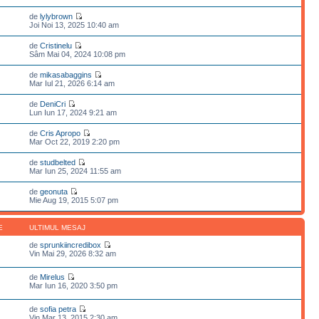
de
lylybrown
Joi Noi 13, 2025 10:40 am
de
Cristinelu
Sâm Mai 04, 2024 10:08 pm
de
mikasabaggins
Mar Iul 21, 2026 6:14 am
de
DeniCri
Lun Iun 17, 2024 9:21 am
de
Cris Apropo
Mar Oct 22, 2019 2:20 pm
de
studbelted
Mar Iun 25, 2024 11:55 am
de
geonuta
Mie Aug 19, 2015 5:07 pm
E
ULTIMUL MESAJ
de
sprunkiincredibox
Vin Mai 29, 2026 8:32 am
de
Mirelus
Mar Iun 16, 2020 3:50 pm
de
sofia petra
Vin Mar 13, 2015 2:30 am