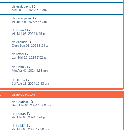
de
emilydavis
Mar Iul 21, 2026 6:18 am
de
sarahjones
Vin Iun 05, 2026 6:48 am
de
DanaS
Vin Mai 03, 2024 8:45 pm
de
caglade
Dum Sep 01, 2024 8:28 am
de
raziel
Lun Mai 26, 2025 7:52 am
de
DanaS
Mie Apr 03, 2024 3:33 pm
de
Alemn
Joi Aug 15, 2024 10:43 am
E
ULTIMUL MESAJ
de
Cristinelu
Sâm Mai 04, 2024 10:00 pm
de
DanaS
Vin Mai 03, 2024 7:26 pm
de
jackK1
Vin Mai 08, 2026 12:50 pm