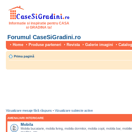
Informatie si inspiratie pentru CASA
si GRADINA ta!
Forumul CaseSiGradini.ro
Home
Produse parteneri
Revista
Galerie imagini
Catalog
Prima pagină
Vizualizare mesaje fără răspuns
•
Vizualizare subiecte active
AMENAJARI INTERIOARE
Mobila
Mobila bucatarie, mobila living, mobila dormitor, mobila copii, mobila bar, mobilie
gradina, etc.