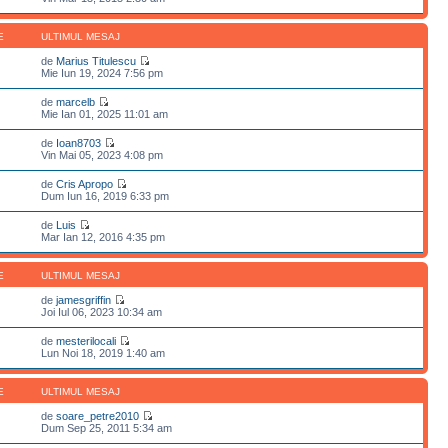
E
ULTIMUL MESAJ
de
Marius Titulescu
Mie Iun 19, 2024 7:56 pm
de
marcelb
Mie Ian 01, 2025 11:01 am
de
Ioan8703
Vin Mai 05, 2023 4:08 pm
de
Cris Apropo
Dum Iun 16, 2019 6:33 pm
de
Luis
Mar Ian 12, 2016 4:35 pm
E
ULTIMUL MESAJ
de
jamesgriffin
Joi Iul 06, 2023 10:34 am
de
mesterilocali
Lun Noi 18, 2019 1:40 am
E
ULTIMUL MESAJ
de
soare_petre2010
Dum Sep 25, 2011 5:34 am