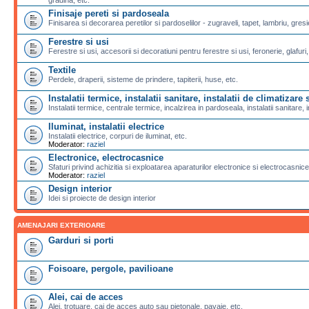
Finisaje pereti si pardoseala
Finisarea si decorarea peretilor si pardoselilor - zugraveli, tapet, lambriu, gresi
Ferestre si usi
Ferestre si usi, accesorii si decoratiuni pentru ferestre si usi, feronerie, glafuri,
Textile
Perdele, draperii, sisteme de prindere, tapiterii, huse, etc.
Instalatii termice, instalatii sanitare, instalatii de climatizare s
Instalatii termice, centrale termice, incalzirea in pardoseala, instalatii sanitare, i
Iluminat, instalatii electrice
Instalatii electrice, corpuri de iluminat, etc.
Moderator:
raziel
Electronice, electrocasnice
Sfaturi privind achizitia si exploatarea aparaturilor electronice si electrocasnice
Moderator:
raziel
Design interior
Idei si proiecte de design interior
AMENAJARI EXTERIOARE
Garduri si porti
Foisoare, pergole, pavilioane
Alei, cai de acces
Alei, trotuare, cai de acces auto sau pietonale, pavaje, etc.