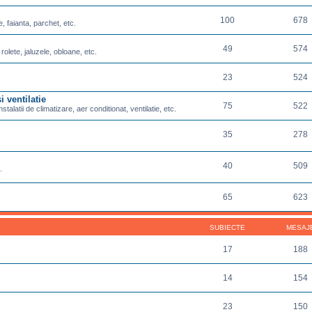
100
678
e, faianta, parchet, etc.
49
574
 rolete, jaluzele, obloane, etc.
23
524
i ventilatie
75
522
nstalatii de climatizare, aer conditionat, ventilatie, etc.
35
278
40
509
.
65
623
SUBIECTE
MESAJ
17
188
14
154
23
150