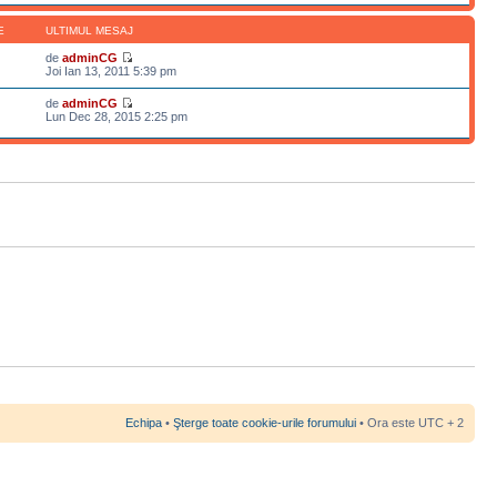
E
ULTIMUL MESAJ
de
adminCG
Joi Ian 13, 2011 5:39 pm
de
adminCG
Lun Dec 28, 2015 2:25 pm
Echipa
•
Şterge toate cookie-urile forumului
• Ora este UTC + 2