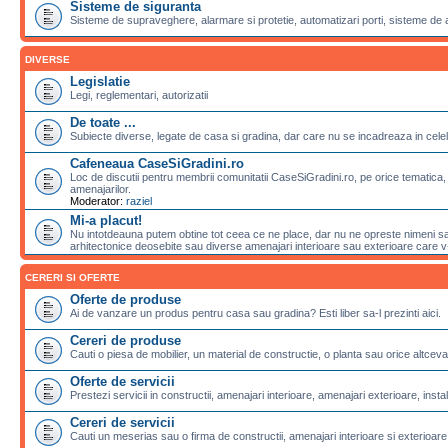
Sisteme de siguranta
Sisteme de supraveghere, alarmare si protetie, automatizari porti, sisteme de 
DIVERSE
Legislatie
Legi, reglementari, autorizatii
De toate ...
Subiecte diverse, legate de casa si gradina, dar care nu se incadreaza in celela
Cafeneaua CaseSiGradini.ro
Loc de discutii pentru membrii comunitatii CaseSiGradini.ro, pe orice tematica, 
amenajarilor.
Moderator:
raziel
Mi-a placut!
Nu intotdeauna putem obtine tot ceea ce ne place, dar nu ne opreste nimeni sa 
arhitectonice deosebite sau diverse amenajari interioare sau exterioare care v-a
CERERI SI OFERTE
Oferte de produse
Ai de vanzare un produs pentru casa sau gradina? Esti liber sa-l prezinti aici.
Cereri de produse
Cauti o piesa de mobilier, un material de constructie, o planta sau orice altceva
Oferte de servicii
Prestezi servicii in constructii, amenajari interioare, amenajari exterioare, instalat
Cereri de servicii
Cauti un meserias sau o firma de constructii, amenajari interioare si exterioare