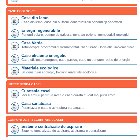
CASE ECOLOGICE
Case din lemn
Case din lemn, case din busteni, constructii din panouri tip sandwich
Energii regenerabile
Panouri solare, pompe de caldura, centrale eoliene, combustibili ecologici
Casa Verde
Totul despre programul guvernamental Casa Verde - legislatie, implementare
Case eficiente energetic
Case eficiente energetic, case pasive, case cu consum redus de energie
Materiale ecologice
Sa construim ecologic, folosind materiale ecologice
INTRETINEREA CASEI
Curatenia casei
Idei si sfaturi pentru a avea o casa curata cu cat mai putin efort!
Casa sanatoasa
Pastreaza in casa o atmosfera sanatoasa!
CONFORTUL SI SECURITATEA CASEI
Sisteme centralizate de aspirare
Sisteme centralizate de aspirare, aspiratoare centralizate