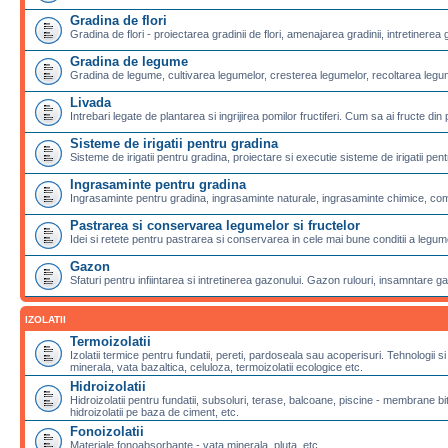
Gradina de flori
Gradina de flori - proiectarea gradinii de flori, amenajarea gradinii, intretinerea g
Gradina de legume
Gradina de legume, cultivarea legumelor, cresterea legumelor, recoltarea legu
Livada
Intrebari legate de plantarea si ingrijirea pomilor fructiferi. Cum sa ai fructe din 
Sisteme de irigatii pentru gradina
Sisteme de irigatii pentru gradina, proiectare si executie sisteme de irigatii pentr
Ingrasaminte pentru gradina
Ingrasaminte pentru gradina, ingrasaminte naturale, ingrasaminte chimice, com
Pastrarea si conservarea legumelor si fructelor
Idei si retete pentru pastrarea si conservarea in cele mai bune conditii a legumel
Gazon
Sfaturi pentru infiintarea si intretinerea gazonului. Gazon rulouri, insamntare g
IZOLATII
Termoizolatii
Izolatii termice pentru fundatii, pereti, pardoseala sau acoperisuri. Tehnologii si
minerala, vata bazaltica, celuloza, termoizolatii ecologice etc.
Hidroizolatii
Hidroizolatii pentru fundatii, subsoluri, terase, balcoane, piscine - membran
hidroizolatii pe baza de ciment, etc.
Fonoizolatii
Materiale fonoabsorbante - vata minerala, pluta, etc.