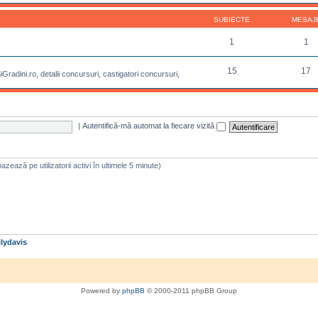
SUBIECTE
MESAJ
1
1
15
17
radini.ro, detalii concursuri, castigatori concursuri,
|
Autentifică-mă automat la fiecare vizită
 bazează pe utilizatorii activi în ultimele 5 minute)
lydavis
Powered by
phpBB
© 2000-2011 phpBB Group