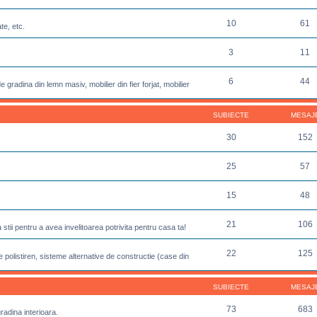
10
61
te, etc.
3
11
6
44
 gradina din lemn masiv, mobilier din fier forjat, mobilier
SUBIECTE
MESAJ
30
152
25
57
15
48
21
106
sa stii pentru a avea invelitoarea potrivita pentru casa ta!
22
125
 polistiren, sisteme alternative de constructie (case din
SUBIECTE
MESAJ
73
683
gradina interioara.