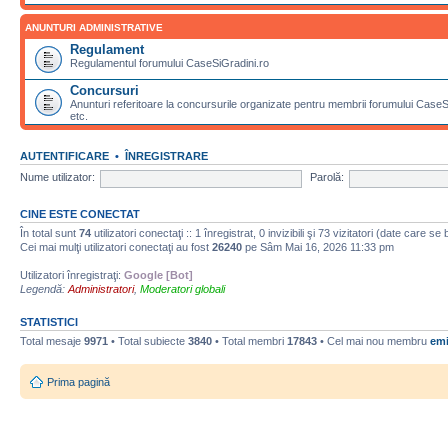
ANUNTURI ADMINISTRATIVE
Regulament
Regulamentul forumului CaseSiGradini.ro
Concursuri
Anunturi referitoare la concursurile organizate pentru membrii forumului CaseSiG
etc.
AUTENTIFICARE
•
ÎNREGISTRARE
Nume utilizator:
Parolă:
CINE ESTE CONECTAT
În total sunt
74
utilizatori conectaţi :: 1 înregistrat, 0 invizibili şi 73 vizitatori (date care se
Cei mai mulţi utilizatori conectaţi au fost
26240
pe Sâm Mai 16, 2026 11:33 pm
Utilizatori înregistraţi:
Google [Bot]
Legendă:
Administratori
,
Moderatori globali
STATISTICI
Total mesaje
9971
• Total subiecte
3840
• Total membri
17843
• Cel mai nou membru
emi
Prima pagină