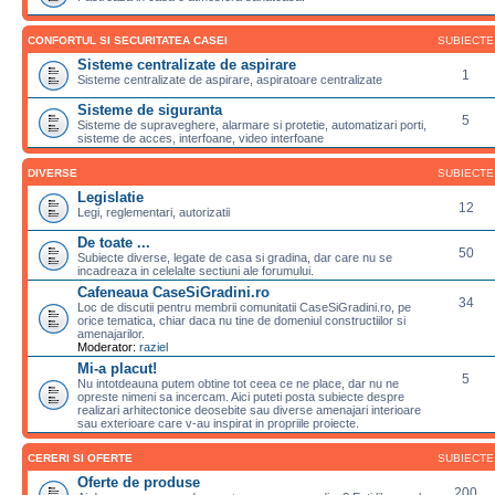
CONFORTUL SI SECURITATEA CASEI
SUBIECTE
Sisteme centralizate de aspirare
1
Sisteme centralizate de aspirare, aspiratoare centralizate
Sisteme de siguranta
5
Sisteme de supraveghere, alarmare si protetie, automatizari porti,
sisteme de acces, interfoane, video interfoane
DIVERSE
SUBIECTE
Legislatie
12
Legi, reglementari, autorizatii
De toate ...
50
Subiecte diverse, legate de casa si gradina, dar care nu se
incadreaza in celelalte sectiuni ale forumului.
Cafeneaua CaseSiGradini.ro
34
Loc de discutii pentru membrii comunitatii CaseSiGradini.ro, pe
orice tematica, chiar daca nu tine de domeniul constructiilor si
amenajarilor.
Moderator:
raziel
Mi-a placut!
5
Nu intotdeauna putem obtine tot ceea ce ne place, dar nu ne
opreste nimeni sa incercam. Aici puteti posta subiecte despre
realizari arhitectonice deosebite sau diverse amenajari interioare
sau exterioare care v-au inspirat in propriile proiecte.
CERERI SI OFERTE
SUBIECTE
Oferte de produse
200