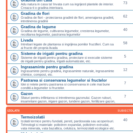
Gradina din casa
73
Adu natura in casa ta! Invata cum sa ingrijesti plantele de interior.
Creaza-ti o gradina interioara.
Gradina de flori
62
Gradina de flori - proiectarea gradinii de flori, amenajarea gradinii,
intretinerea gradinii
Gradina de legume
40
Gradina de legume, cultivarea legumelor, cresterea legumelor,
recoltarea legumelor, pastrarea legumelor
Livada
58
Intrebari legate de plantarea si ingrijirea pomilor fructiferi. Cum sa
ai fructe din propria livada
Sisteme de irigatii pentru gradina
5
Sisteme de irigatii pentru gradina, proiectare si executie sisteme
de irigatii pentru gradina, irigatii automatizate, etc.
Ingrasaminte pentru gradina
12
Ingrasaminte pentru gradina, ingrasaminte naturale, ingrasaminte
chimice, compost, etc.
Pastrarea si conservarea legumelor si fructelor
7
Idei si retete pentru pastrarea si conservarea in cele mai bune
conditii a legumelor si fructelor.
Gazon
7
Sfaturi pentru infiintarea si intretinerea gazonului. Gazon rulouri,
insamntare gazon, irigare gazon, tundere gazon, fertilizare gazon,
IZOLATII
SUBIECTE
Termoizolatii
40
Izolatii termice pentru fundatii, pereti, pardoseala sau acoperisuri.
Tehnologii si materiale: polistiren expandat, polistiren extrudat,
vata minerala, vata bazaltica, celuloza, termoizolatii ecologice etc.