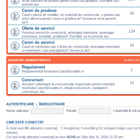
Ai de vanzare un produs pentru casa sau gradina? Esti liber sa-l
prezinti aici.
Cereri de produse
20
Cauti o piesa de mobilier, un material de constructie, o planta sau
orice altceva pentru casa si gradina ta? Incearca sa le gasesti
aici!
Oferte de servicii
124
Prestezi servicii in constructii, amenajari interioare, amenajari
exterioare, instalatii, gradinarit? Esti liber sa te prezinti aici.
Cereri de servicii
16
Cauti un meserias sau o firma de constructii, amenajari interioare
si exterioare, sau peisagistica? Incearca aici!
ANUNTURI ADMINISTRATIVE
SUBIECTE
Regulament
1
Regulamentul forumului CaseSiGradini.ro
Concursuri
15
Anunturi referitoare la concursurile organizate pentru membrii
forumului CaseSiGradini.ro, detalii concursuri, castigatori
concursuri, etc.
AUTENTIFICARE
•
ÎNREGISTRARE
Nume utilizator:
Parolă:
|
Autentifică-mă a
CINE ESTE CONECTAT
În total sunt
53
utilizatori conectaţi :: 1 înregistrat, 0 invizibili şi 52 vizitatori (date care se
minute)
Cei mai mulţi utilizatori conectaţi au fost
26240
pe Sâm Mai 16, 2026 11:33 pm