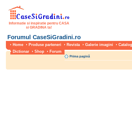
Informatie si inspiratie pentru CASA
si GRADINA ta!
Forumul CaseSiGradini.ro
Home
Produse parteneri
Revista
Galerie imagini
Catalog
Dictionar
Shop
Forum
Prima pagină