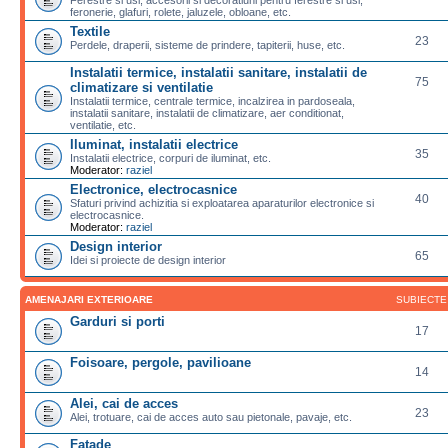
feronerie, glafuri, rolete, jaluzele, obloane, etc.
Textile
23
Perdele, draperii, sisteme de prindere, tapiterii, huse, etc.
Instalatii termice, instalatii sanitare, instalatii de
75
climatizare si ventilatie
Instalatii termice, centrale termice, incalzirea in pardoseala,
instalatii sanitare, instalatii de climatizare, aer conditionat,
ventilatie, etc.
Iluminat, instalatii electrice
35
Instalatii electrice, corpuri de iluminat, etc.
Moderator:
raziel
Electronice, electrocasnice
40
Sfaturi privind achizitia si exploatarea aparaturilor electronice si
electrocasnice.
Moderator:
raziel
Design interior
65
Idei si proiecte de design interior
AMENAJARI EXTERIOARE
SUBIECTE
Garduri si porti
17
Foisoare, pergole, pavilioane
14
Alei, cai de acces
23
Alei, trotuare, cai de acces auto sau pietonale, pavaje, etc.
Fatade