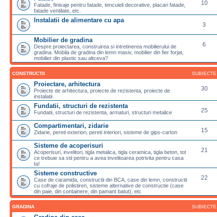
10
Fatade, finisaje pentru fatade, tencuieli decorative, placari fatade,
fatade ventilate, etc.
Instalatii de alimentare cu apa
3
Mobilier de gradina
6
Despre proiectarea, construirea si intretinerea mobilierului de
gradina. Mobila de gradina din lemn masiv, mobilier din fier forjat,
mobilier din plastic sau altceva?
CONSTRUCTII
SUBIECTE
Proiectare, arhitectura
30
Proiecte de arhitectura, proiecte de rezistenta, proiecte de
instalatii
Fundatii, structuri de rezistenta
25
Fundatii, structuri de rezistenta, armaturi, structuri metalice
Compartimentari, zidarie
15
Zidarie, pereti exteriori, pereti interiori, sisteme de gips-carton
Sisteme de acoperisuri
21
Acoperisuri, invelitori, tigla metalica, tigla ceramica, tigla beton, tot
ce trebuie sa stii pentru a avea invelitoarea potrivita pentru casa
ta!
Sisteme constructive
22
Case de caramida, constructii din BCA, case din lemn, constructii
cu cofraje de polistiren, sisteme alternative de constructie (case
din paie, din containere, din pamant batut), etc
GRADINA
SUBIECTE