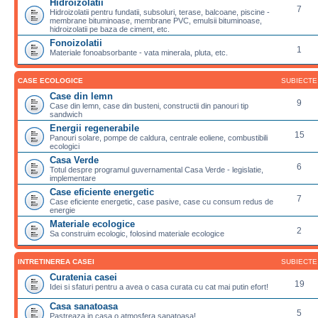
Hidroizolatii
7
Hidroizolatii pentru fundatii, subsoluri, terase, balcoane, piscine -
membrane bituminoase, membrane PVC, emulsii bituminoase,
hidroizolatii pe baza de ciment, etc.
Fonoizolatii
1
Materiale fonoabsorbante - vata minerala, pluta, etc.
CASE ECOLOGICE
SUBIECTE
Case din lemn
9
Case din lemn, case din busteni, constructii din panouri tip
sandwich
Energii regenerabile
15
Panouri solare, pompe de caldura, centrale eoliene, combustibili
ecologici
Casa Verde
6
Totul despre programul guvernamental Casa Verde - legislatie,
implementare
Case eficiente energetic
7
Case eficiente energetic, case pasive, case cu consum redus de
energie
Materiale ecologice
2
Sa construim ecologic, folosind materiale ecologice
INTRETINEREA CASEI
SUBIECTE
Curatenia casei
19
Idei si sfaturi pentru a avea o casa curata cu cat mai putin efort!
Casa sanatoasa
5
Pastreaza in casa o atmosfera sanatoasa!