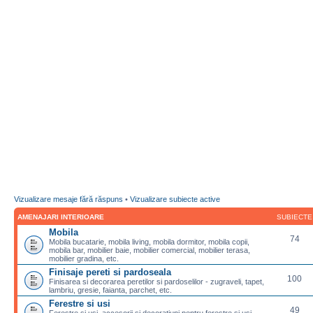
Vizualizare mesaje fără răspuns
•
Vizualizare subiecte active
AMENAJARI INTERIOARE
SUBIECTE
Mobila
74
Mobila bucatarie, mobila living, mobila dormitor, mobila copii,
mobila bar, mobilier baie, mobilier comercial, mobilier terasa,
mobilier gradina, etc.
Finisaje pereti si pardoseala
100
Finisarea si decorarea peretilor si pardoselilor - zugraveli, tapet,
lambriu, gresie, faianta, parchet, etc.
Ferestre si usi
49
Ferestre si usi, accesorii si decoratiuni pentru ferestre si usi,