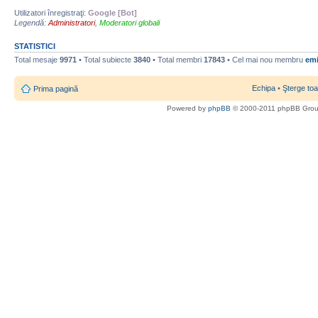
Utilizatori înregistraţi:
Google [Bot]
Legendă:
Administratori
,
Moderatori globali
STATISTICI
Total mesaje
9971
• Total subiecte
3840
• Total membri
17843
• Cel mai nou membru
emi
Echipa
•
Şterge toa
Prima pagină
Powered by
phpBB
© 2000-2011 phpBB Gro