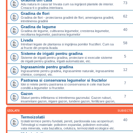
Gradina din casa
73
Adu natura in casa ta! Invata cum sa ingrijesti plantele de interior.
Creaza-ti o gradina interioara.
Gradina de flori
62
Gradina de flori - proiectarea gradinii de flori, amenajarea gradinii,
intretinerea gradinii
Gradina de legume
40
Gradina de legume, cultivarea legumelor, cresterea legumelor,
recoltarea legumelor, pastrarea legumelor
Livada
58
Intrebari legate de plantarea si ingrijirea pomilor fructiferi. Cum sa
ai fructe din propria livada
Sisteme de irigatii pentru gradina
5
Sisteme de irigatii pentru gradina, proiectare si executie sisteme
de irigatii pentru gradina, irigatii automatizate, etc.
Ingrasaminte pentru gradina
12
Ingrasaminte pentru gradina, ingrasaminte naturale, ingrasaminte
chimice, compost, etc.
Pastrarea si conservarea legumelor si fructelor
7
Idei si retete pentru pastrarea si conservarea in cele mai bune
conditii a legumelor si fructelor.
Gazon
7
Sfaturi pentru infiintarea si intretinerea gazonului. Gazon rulouri,
insamntare gazon, irigare gazon, tundere gazon, fertilizare gazon,
IZOLATII
SUBIECTE
Termoizolatii
40
Izolatii termice pentru fundatii, pereti, pardoseala sau acoperisuri.
Tehnologii si materiale: polistiren expandat, polistiren extrudat,
vata minerala, vata bazaltica, celuloza, termoizolatii ecologice etc.