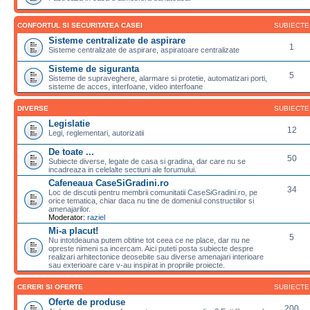
CONFORTUL SI SECURITATEA CASEI
SUBIECTE
Sisteme centralizate de aspirare
1
Sisteme centralizate de aspirare, aspiratoare centralizate
Sisteme de siguranta
5
Sisteme de supraveghere, alarmare si protetie, automatizari porti,
sisteme de acces, interfoane, video interfoane
DIVERSE
SUBIECTE
Legislatie
12
Legi, reglementari, autorizatii
De toate ...
50
Subiecte diverse, legate de casa si gradina, dar care nu se
incadreaza in celelalte sectiuni ale forumului.
Cafeneaua CaseSiGradini.ro
34
Loc de discutii pentru membrii comunitatii CaseSiGradini.ro, pe
orice tematica, chiar daca nu tine de domeniul constructiilor si
amenajarilor.
Moderator:
raziel
Mi-a placut!
5
Nu intotdeauna putem obtine tot ceea ce ne place, dar nu ne
opreste nimeni sa incercam. Aici puteti posta subiecte despre
realizari arhitectonice deosebite sau diverse amenajari interioare
sau exterioare care v-au inspirat in propriile proiecte.
CERERI SI OFERTE
SUBIECTE
Oferte de produse
200