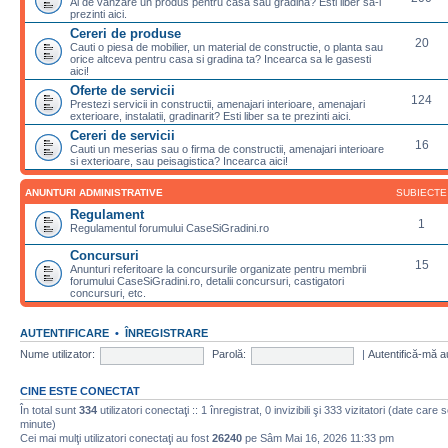
Ai de vanzare un produs pentru casa sau gradina? Esti liber sa-l
prezinti aici.
Cereri de produse
20
Cauti o piesa de mobilier, un material de constructie, o planta sau
orice altceva pentru casa si gradina ta? Incearca sa le gasesti
aici!
Oferte de servicii
124
Prestezi servicii in constructii, amenajari interioare, amenajari
exterioare, instalatii, gradinarit? Esti liber sa te prezinti aici.
Cereri de servicii
16
Cauti un meserias sau o firma de constructii, amenajari interioare
si exterioare, sau peisagistica? Incearca aici!
ANUNTURI ADMINISTRATIVE
SUBIECTE
Regulament
1
Regulamentul forumului CaseSiGradini.ro
Concursuri
15
Anunturi referitoare la concursurile organizate pentru membrii
forumului CaseSiGradini.ro, detalii concursuri, castigatori
concursuri, etc.
AUTENTIFICARE
•
ÎNREGISTRARE
Nume utilizator:
Parolă:
|
Autentifică-mă a
CINE ESTE CONECTAT
În total sunt
334
utilizatori conectaţi :: 1 înregistrat, 0 invizibili şi 333 vizitatori (date care 
minute)
Cei mai mulţi utilizatori conectaţi au fost
26240
pe Sâm Mai 16, 2026 11:33 pm