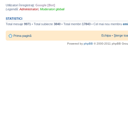
Utilizatori înregistraţi:
Google [Bot]
Legendă:
Administratori
,
Moderatori globali
STATISTICI
Total mesaje
9971
• Total subiecte
3840
• Total membri
17843
• Cel mai nou membru
emi
Echipa
•
Şterge toa
Prima pagină
Powered by
phpBB
© 2000-2011 phpBB Gro