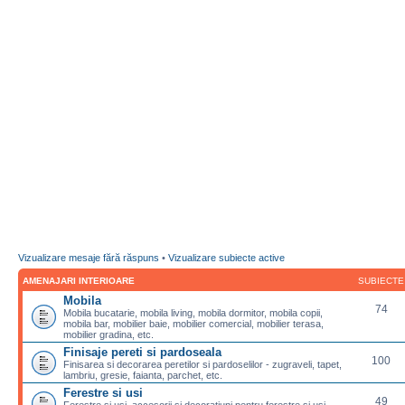
Vizualizare mesaje fără răspuns
•
Vizualizare subiecte active
AMENAJARI INTERIOARE
SUBIECTE
Mobila
74
Mobila bucatarie, mobila living, mobila dormitor, mobila copii,
mobila bar, mobilier baie, mobilier comercial, mobilier terasa,
mobilier gradina, etc.
Finisaje pereti si pardoseala
100
Finisarea si decorarea peretilor si pardoselilor - zugraveli, tapet,
lambriu, gresie, faianta, parchet, etc.
Ferestre si usi
49
Ferestre si usi, accesorii si decoratiuni pentru ferestre si usi,