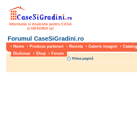
Informatie si inspiratie pentru CASA
si GRADINA ta!
Forumul CaseSiGradini.ro
Home
Produse parteneri
Revista
Galerie imagini
Catalog
Dictionar
Shop
Forum
Prima pagină