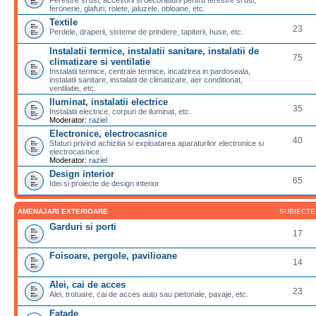
feronerie, glafuri, rolete, jaluzele, obloane, etc.
Textile
23
Perdele, draperii, sisteme de prindere, tapiterii, huse, etc.
Instalatii termice, instalatii sanitare, instalatii de
75
climatizare si ventilatie
Instalatii termice, centrale termice, incalzirea in pardoseala,
instalatii sanitare, instalatii de climatizare, aer conditionat,
ventilatie, etc.
Iluminat, instalatii electrice
35
Instalatii electrice, corpuri de iluminat, etc.
Moderator:
raziel
Electronice, electrocasnice
40
Sfaturi privind achizitia si exploatarea aparaturilor electronice si
electrocasnice.
Moderator:
raziel
Design interior
65
Idei si proiecte de design interior
AMENAJARI EXTERIOARE
SUBIECTE
Garduri si porti
17
Foisoare, pergole, pavilioane
14
Alei, cai de acces
23
Alei, trotuare, cai de acces auto sau pietonale, pavaje, etc.
Fatade