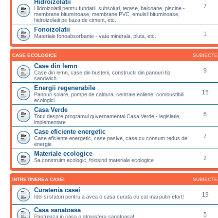
Hidroizolatii
7
Hidroizolatii pentru fundatii, subsoluri, terase, balcoane, piscine -
membrane bituminoase, membrane PVC, emulsii bituminoase,
hidroizolatii pe baza de ciment, etc.
Fonoizolatii
1
Materiale fonoabsorbante - vata minerala, pluta, etc.
CASE ECOLOGICE
SUBIECTE
Case din lemn
9
Case din lemn, case din busteni, constructii din panouri tip
sandwich
Energii regenerabile
15
Panouri solare, pompe de caldura, centrale eoliene, combustibili
ecologici
Casa Verde
6
Totul despre programul guvernamental Casa Verde - legislatie,
implementare
Case eficiente energetic
7
Case eficiente energetic, case pasive, case cu consum redus de
energie
Materiale ecologice
2
Sa construim ecologic, folosind materiale ecologice
INTRETINEREA CASEI
SUBIECTE
Curatenia casei
19
Idei si sfaturi pentru a avea o casa curata cu cat mai putin efort!
Casa sanatoasa
5
Pastreaza in casa o atmosfera sanatoasa!