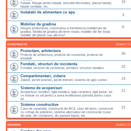
10
Fatade, finisaje pentru fatade, tencuieli decorative, placari fatade,
fatade ventilate, etc.
Instalatii de alimentare cu apa
3
Mobilier de gradina
6
Despre proiectarea, construirea si intretinerea mobilierului de
gradina. Mobila de gradina din lemn masiv, mobilier din fier forjat,
mobilier din plastic sau altceva?
CONSTRUCTII
SUBIECTE
Proiectare, arhitectura
30
Proiecte de arhitectura, proiecte de rezistenta, proiecte de
instalatii
Fundatii, structuri de rezistenta
25
Fundatii, structuri de rezistenta, armaturi, structuri metalice
Compartimentari, zidarie
15
Zidarie, pereti exteriori, pereti interiori, sisteme de gips-carton
Sisteme de acoperisuri
21
Acoperisuri, invelitori, tigla metalica, tigla ceramica, tigla beton, tot
ce trebuie sa stii pentru a avea invelitoarea potrivita pentru casa
ta!
Sisteme constructive
22
Case de caramida, constructii din BCA, case din lemn, constructii
cu cofraje de polistiren, sisteme alternative de constructie (case
din paie, din containere, din pamant batut), etc
GRADINA
SUBIECTE