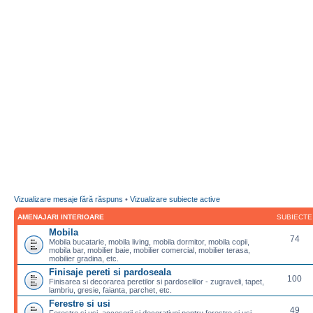
Vizualizare mesaje fără răspuns
•
Vizualizare subiecte active
AMENAJARI INTERIOARE
SUBIECTE
Mobila
74
Mobila bucatarie, mobila living, mobila dormitor, mobila copii,
mobila bar, mobilier baie, mobilier comercial, mobilier terasa,
mobilier gradina, etc.
Finisaje pereti si pardoseala
100
Finisarea si decorarea peretilor si pardoselilor - zugraveli, tapet,
lambriu, gresie, faianta, parchet, etc.
Ferestre si usi
49
Ferestre si usi, accesorii si decoratiuni pentru ferestre si usi,