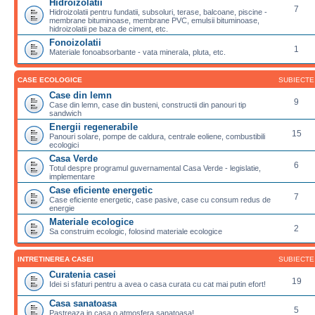
Hidroizolatii
7
Hidroizolatii pentru fundatii, subsoluri, terase, balcoane, piscine -
membrane bituminoase, membrane PVC, emulsii bituminoase,
hidroizolatii pe baza de ciment, etc.
Fonoizolatii
1
Materiale fonoabsorbante - vata minerala, pluta, etc.
CASE ECOLOGICE
SUBIECTE
Case din lemn
9
Case din lemn, case din busteni, constructii din panouri tip
sandwich
Energii regenerabile
15
Panouri solare, pompe de caldura, centrale eoliene, combustibili
ecologici
Casa Verde
6
Totul despre programul guvernamental Casa Verde - legislatie,
implementare
Case eficiente energetic
7
Case eficiente energetic, case pasive, case cu consum redus de
energie
Materiale ecologice
2
Sa construim ecologic, folosind materiale ecologice
INTRETINEREA CASEI
SUBIECTE
Curatenia casei
19
Idei si sfaturi pentru a avea o casa curata cu cat mai putin efort!
Casa sanatoasa
5
Pastreaza in casa o atmosfera sanatoasa!