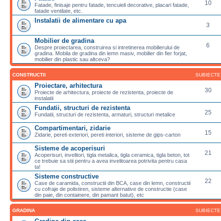
10
Fatade, finisaje pentru fatade, tencuieli decorative, placari fatade,
fatade ventilate, etc.
Instalatii de alimentare cu apa
3
Mobilier de gradina
6
Despre proiectarea, construirea si intretinerea mobilierului de
gradina. Mobila de gradina din lemn masiv, mobilier din fier forjat,
mobilier din plastic sau altceva?
CONSTRUCTII
SUBIECTE
Proiectare, arhitectura
30
Proiecte de arhitectura, proiecte de rezistenta, proiecte de
instalatii
Fundatii, structuri de rezistenta
25
Fundatii, structuri de rezistenta, armaturi, structuri metalice
Compartimentari, zidarie
15
Zidarie, pereti exteriori, pereti interiori, sisteme de gips-carton
Sisteme de acoperisuri
21
Acoperisuri, invelitori, tigla metalica, tigla ceramica, tigla beton, tot
ce trebuie sa stii pentru a avea invelitoarea potrivita pentru casa
ta!
Sisteme constructive
22
Case de caramida, constructii din BCA, case din lemn, constructii
cu cofraje de polistiren, sisteme alternative de constructie (case
din paie, din containere, din pamant batut), etc
GRADINA
SUBIECTE