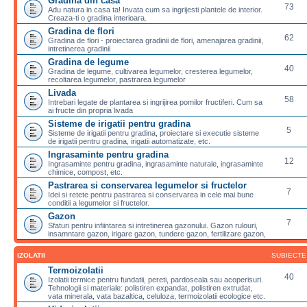
Gradina din casa
73
Adu natura in casa ta! Invata cum sa ingrijesti plantele de interior.
Creaza-ti o gradina interioara.
Gradina de flori
62
Gradina de flori - proiectarea gradinii de flori, amenajarea gradinii,
intretinerea gradinii
Gradina de legume
40
Gradina de legume, cultivarea legumelor, cresterea legumelor,
recoltarea legumelor, pastrarea legumelor
Livada
58
Intrebari legate de plantarea si ingrijirea pomilor fructiferi. Cum sa
ai fructe din propria livada
Sisteme de irigatii pentru gradina
5
Sisteme de irigatii pentru gradina, proiectare si executie sisteme
de irigatii pentru gradina, irigatii automatizate, etc.
Ingrasaminte pentru gradina
12
Ingrasaminte pentru gradina, ingrasaminte naturale, ingrasaminte
chimice, compost, etc.
Pastrarea si conservarea legumelor si fructelor
7
Idei si retete pentru pastrarea si conservarea in cele mai bune
conditii a legumelor si fructelor.
Gazon
7
Sfaturi pentru infiintarea si intretinerea gazonului. Gazon rulouri,
insamntare gazon, irigare gazon, tundere gazon, fertilizare gazon,
IZOLATII
SUBIECTE
Termoizolatii
40
Izolatii termice pentru fundatii, pereti, pardoseala sau acoperisuri.
Tehnologii si materiale: polistiren expandat, polistiren extrudat,
vata minerala, vata bazaltica, celuloza, termoizolatii ecologice etc.