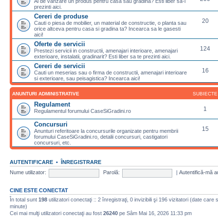
Ai de vanzare un produs pentru casa sau gradina? Esti liber sa-l
prezinti aici.
Cereri de produse
20
Cauti o piesa de mobilier, un material de constructie, o planta sau
orice altceva pentru casa si gradina ta? Incearca sa le gasesti
aici!
Oferte de servicii
124
Prestezi servicii in constructii, amenajari interioare, amenajari
exterioare, instalatii, gradinarit? Esti liber sa te prezinti aici.
Cereri de servicii
16
Cauti un meserias sau o firma de constructii, amenajari interioare
si exterioare, sau peisagistica? Incearca aici!
ANUNTURI ADMINISTRATIVE
SUBIECTE
Regulament
1
Regulamentul forumului CaseSiGradini.ro
Concursuri
15
Anunturi referitoare la concursurile organizate pentru membrii
forumului CaseSiGradini.ro, detalii concursuri, castigatori
concursuri, etc.
AUTENTIFICARE
•
ÎNREGISTRARE
Nume utilizator:
Parolă:
|
Autentifică-mă a
CINE ESTE CONECTAT
În total sunt
198
utilizatori conectaţi :: 2 înregistraţi, 0 invizibili şi 196 vizitatori (date care
minute)
Cei mai mulţi utilizatori conectaţi au fost
26240
pe Sâm Mai 16, 2026 11:33 pm