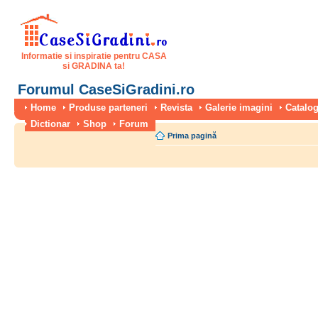
Informatie si inspiratie pentru CASA
si GRADINA ta!
Forumul CaseSiGradini.ro
Home
Produse parteneri
Revista
Galerie imagini
Catalog
Dictionar
Shop
Forum
Prima pagină