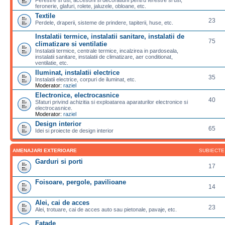
feronerie, glafuri, rolete, jaluzele, obloane, etc.
Textile
23
Perdele, draperii, sisteme de prindere, tapiterii, huse, etc.
Instalatii termice, instalatii sanitare, instalatii de
75
climatizare si ventilatie
Instalatii termice, centrale termice, incalzirea in pardoseala,
instalatii sanitare, instalatii de climatizare, aer conditionat,
ventilatie, etc.
Iluminat, instalatii electrice
35
Instalatii electrice, corpuri de iluminat, etc.
Moderator:
raziel
Electronice, electrocasnice
40
Sfaturi privind achizitia si exploatarea aparaturilor electronice si
electrocasnice.
Moderator:
raziel
Design interior
65
Idei si proiecte de design interior
AMENAJARI EXTERIOARE
SUBIECTE
Garduri si porti
17
Foisoare, pergole, pavilioane
14
Alei, cai de acces
23
Alei, trotuare, cai de acces auto sau pietonale, pavaje, etc.
Fatade