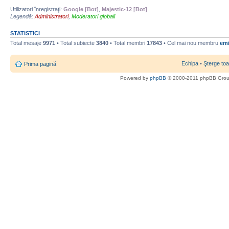
Utilizatori înregistraţi:
Google [Bot]
,
Majestic-12 [Bot]
Legendă:
Administratori
,
Moderatori globali
STATISTICI
Total mesaje
9971
• Total subiecte
3840
• Total membri
17843
• Cel mai nou membru
emi
Echipa
•
Şterge toa
Prima pagină
Powered by
phpBB
© 2000-2011 phpBB Gro