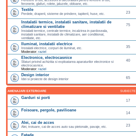
feronerie, glafuri, rolete, jaluzele, obloane, etc.
Textile
23
Perdele, draperii, sisteme de prindere, tapiterii, huse, etc.
Instalatii termice, instalatii sanitare, instalatii de
75
climatizare si ventilatie
Instalatii termice, centrale termice, incalzirea in pardoseala,
instalatii sanitare, instalatii de climatizare, aer conditionat,
ventilatie, etc.
Iluminat, instalatii electrice
35
Instalatii electrice, corpuri de iluminat, etc.
Moderator:
raziel
Electronice, electrocasnice
40
Sfaturi privind achizitia si exploatarea aparaturilor electronice si
electrocasnice.
Moderator:
raziel
Design interior
65
Idei si proiecte de design interior
AMENAJARI EXTERIOARE
SUBIECTE
Garduri si porti
17
Foisoare, pergole, pavilioane
14
Alei, cai de acces
23
Alei, trotuare, cai de acces auto sau pietonale, pavaje, etc.
Fatade