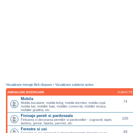
Vizualizare mesaje fără răspuns
•
Vizualizare subiecte active
AMENAJARI INTERIOARE
SUBIECTE
Mobila
74
Mobila bucatarie, mobila living, mobila dormitor, mobila copii,
mobila bar, mobilier baie, mobilier comercial, mobilier terasa,
mobilier gradina, etc.
Finisaje pereti si pardoseala
100
Finisarea si decorarea peretilor si pardoselilor - zugraveli, tapet,
lambriu, gresie, faianta, parchet, etc.
Ferestre si usi
49
Ferestre si usi, accesorii si decoratiuni pentru ferestre si usi,