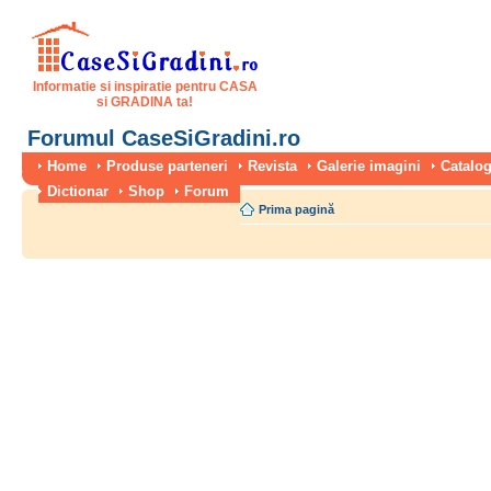
Informatie si inspiratie pentru CASA
si GRADINA ta!
Forumul CaseSiGradini.ro
Home
Produse parteneri
Revista
Galerie imagini
Catalog
Dictionar
Shop
Forum
Prima pagină