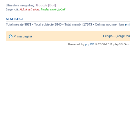
Utilizatori înregistraţi:
Google [Bot]
Legendă:
Administratori
,
Moderatori globali
STATISTICI
Total mesaje
9971
• Total subiecte
3840
• Total membri
17843
• Cel mai nou membru
emi
Echipa
•
Şterge toa
Prima pagină
Powered by
phpBB
© 2000-2011 phpBB Gro