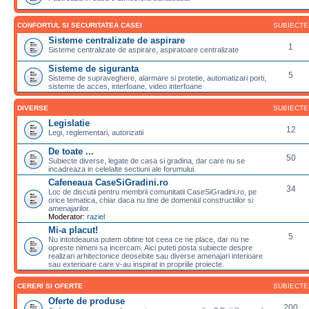
CONFORTUL SI SECURITATEA CASEI
SUBIECTE
Sisteme centralizate de aspirare
1
Sisteme centralizate de aspirare, aspiratoare centralizate
Sisteme de siguranta
5
Sisteme de supraveghere, alarmare si protetie, automatizari porti,
sisteme de acces, interfoane, video interfoane
DIVERSE
SUBIECTE
Legislatie
12
Legi, reglementari, autorizatii
De toate ...
50
Subiecte diverse, legate de casa si gradina, dar care nu se
incadreaza in celelalte sectiuni ale forumului.
Cafeneaua CaseSiGradini.ro
34
Loc de discutii pentru membrii comunitatii CaseSiGradini.ro, pe
orice tematica, chiar daca nu tine de domeniul constructiilor si
amenajarilor.
Moderator:
raziel
Mi-a placut!
5
Nu intotdeauna putem obtine tot ceea ce ne place, dar nu ne
opreste nimeni sa incercam. Aici puteti posta subiecte despre
realizari arhitectonice deosebite sau diverse amenajari interioare
sau exterioare care v-au inspirat in propriile proiecte.
CERERI SI OFERTE
SUBIECTE
Oferte de produse
200