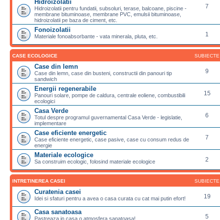
Hidroizolatii
7
Hidroizolatii pentru fundatii, subsoluri, terase, balcoane, piscine -
membrane bituminoase, membrane PVC, emulsii bituminoase,
hidroizolatii pe baza de ciment, etc.
Fonoizolatii
1
Materiale fonoabsorbante - vata minerala, pluta, etc.
CASE ECOLOGICE
SUBIECTE
Case din lemn
9
Case din lemn, case din busteni, constructii din panouri tip
sandwich
Energii regenerabile
15
Panouri solare, pompe de caldura, centrale eoliene, combustibili
ecologici
Casa Verde
6
Totul despre programul guvernamental Casa Verde - legislatie,
implementare
Case eficiente energetic
7
Case eficiente energetic, case pasive, case cu consum redus de
energie
Materiale ecologice
2
Sa construim ecologic, folosind materiale ecologice
INTRETINEREA CASEI
SUBIECTE
Curatenia casei
19
Idei si sfaturi pentru a avea o casa curata cu cat mai putin efort!
Casa sanatoasa
5
Pastreaza in casa o atmosfera sanatoasa!