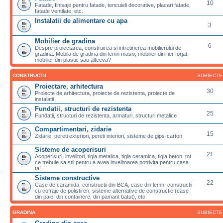
10
Fatade, finisaje pentru fatade, tencuieli decorative, placari fatade,
fatade ventilate, etc.
Instalatii de alimentare cu apa
3
Mobilier de gradina
6
Despre proiectarea, construirea si intretinerea mobilierului de
gradina. Mobila de gradina din lemn masiv, mobilier din fier forjat,
mobilier din plastic sau altceva?
CONSTRUCTII
SUBIECTE
Proiectare, arhitectura
30
Proiecte de arhitectura, proiecte de rezistenta, proiecte de
instalatii
Fundatii, structuri de rezistenta
25
Fundatii, structuri de rezistenta, armaturi, structuri metalice
Compartimentari, zidarie
15
Zidarie, pereti exteriori, pereti interiori, sisteme de gips-carton
Sisteme de acoperisuri
21
Acoperisuri, invelitori, tigla metalica, tigla ceramica, tigla beton, tot
ce trebuie sa stii pentru a avea invelitoarea potrivita pentru casa
ta!
Sisteme constructive
22
Case de caramida, constructii din BCA, case din lemn, constructii
cu cofraje de polistiren, sisteme alternative de constructie (case
din paie, din containere, din pamant batut), etc
GRADINA
SUBIECTE