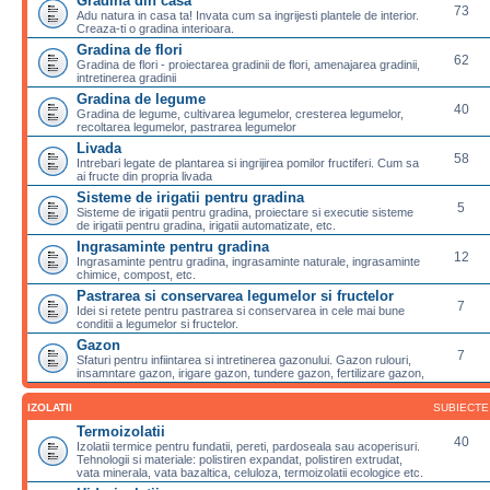
Gradina din casa
73
Adu natura in casa ta! Invata cum sa ingrijesti plantele de interior.
Creaza-ti o gradina interioara.
Gradina de flori
62
Gradina de flori - proiectarea gradinii de flori, amenajarea gradinii,
intretinerea gradinii
Gradina de legume
40
Gradina de legume, cultivarea legumelor, cresterea legumelor,
recoltarea legumelor, pastrarea legumelor
Livada
58
Intrebari legate de plantarea si ingrijirea pomilor fructiferi. Cum sa
ai fructe din propria livada
Sisteme de irigatii pentru gradina
5
Sisteme de irigatii pentru gradina, proiectare si executie sisteme
de irigatii pentru gradina, irigatii automatizate, etc.
Ingrasaminte pentru gradina
12
Ingrasaminte pentru gradina, ingrasaminte naturale, ingrasaminte
chimice, compost, etc.
Pastrarea si conservarea legumelor si fructelor
7
Idei si retete pentru pastrarea si conservarea in cele mai bune
conditii a legumelor si fructelor.
Gazon
7
Sfaturi pentru infiintarea si intretinerea gazonului. Gazon rulouri,
insamntare gazon, irigare gazon, tundere gazon, fertilizare gazon,
IZOLATII
SUBIECTE
Termoizolatii
40
Izolatii termice pentru fundatii, pereti, pardoseala sau acoperisuri.
Tehnologii si materiale: polistiren expandat, polistiren extrudat,
vata minerala, vata bazaltica, celuloza, termoizolatii ecologice etc.