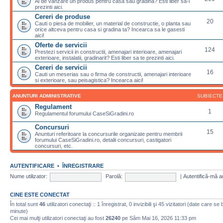
Ai de vanzare un produs pentru casa sau gradina? Esti liber sa-l
prezinti aici.
Cereri de produse
20
Cauti o piesa de mobilier, un material de constructie, o planta sau
orice altceva pentru casa si gradina ta? Incearca sa le gasesti
aici!
Oferte de servicii
124
Prestezi servicii in constructii, amenajari interioare, amenajari
exterioare, instalatii, gradinarit? Esti liber sa te prezinti aici.
Cereri de servicii
16
Cauti un meserias sau o firma de constructii, amenajari interioare
si exterioare, sau peisagistica? Incearca aici!
ANUNTURI ADMINISTRATIVE
SUBIECTE
Regulament
1
Regulamentul forumului CaseSiGradini.ro
Concursuri
15
Anunturi referitoare la concursurile organizate pentru membrii
forumului CaseSiGradini.ro, detalii concursuri, castigatori
concursuri, etc.
AUTENTIFICARE
•
ÎNREGISTRARE
Nume utilizator:
Parolă:
|
Autentifică-mă a
CINE ESTE CONECTAT
În total sunt
46
utilizatori conectaţi :: 1 înregistrat, 0 invizibili şi 45 vizitatori (date care se
minute)
Cei mai mulţi utilizatori conectaţi au fost
26240
pe Sâm Mai 16, 2026 11:33 pm