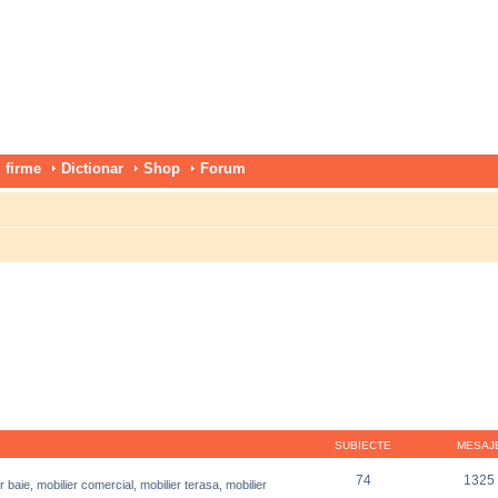
 firme
Dictionar
Shop
Forum
SUBIECTE
MESAJ
74
1325
r baie, mobilier comercial, mobilier terasa, mobilier