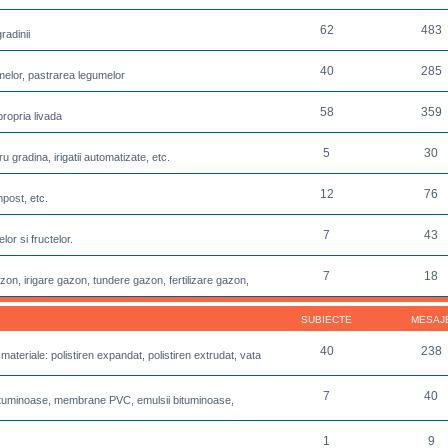
62
483
radinii
40
285
melor, pastrarea legumelor
58
359
propria livada
5
30
u gradina, irigatii automatizate, etc.
12
76
post, etc.
7
43
or si fructelor.
7
18
azon, irigare gazon, tundere gazon, fertilizare gazon,
SUBIECTE
MESAJ
40
238
 materiale: polistiren expandat, polistiren extrudat, vata
7
40
e bituminoase, membrane PVC, emulsii bituminoase,
1
9