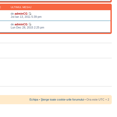
E
ULTIMUL MESAJ
de
adminCG
Joi Ian 13, 2011 5:39 pm
de
adminCG
Lun Dec 28, 2015 2:25 pm
Echipa
•
Şterge toate cookie-urile forumului
• Ora este UTC + 2