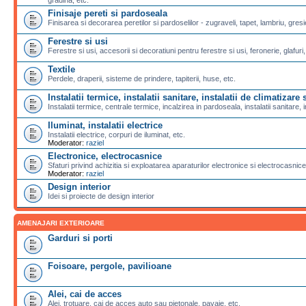
Finisaje pereti si pardoseala
Finisarea si decorarea peretilor si pardoselilor - zugraveli, tapet, lambriu, gresi
Ferestre si usi
Ferestre si usi, accesorii si decoratiuni pentru ferestre si usi, feronerie, glafuri,
Textile
Perdele, draperii, sisteme de prindere, tapiterii, huse, etc.
Instalatii termice, instalatii sanitare, instalatii de climatizare s
Instalatii termice, centrale termice, incalzirea in pardoseala, instalatii sanitare, i
Iluminat, instalatii electrice
Instalatii electrice, corpuri de iluminat, etc.
Moderator:
raziel
Electronice, electrocasnice
Sfaturi privind achizitia si exploatarea aparaturilor electronice si electrocasnice
Moderator:
raziel
Design interior
Idei si proiecte de design interior
AMENAJARI EXTERIOARE
Garduri si porti
Foisoare, pergole, pavilioane
Alei, cai de acces
Alei, trotuare, cai de acces auto sau pietonale, pavaje, etc.