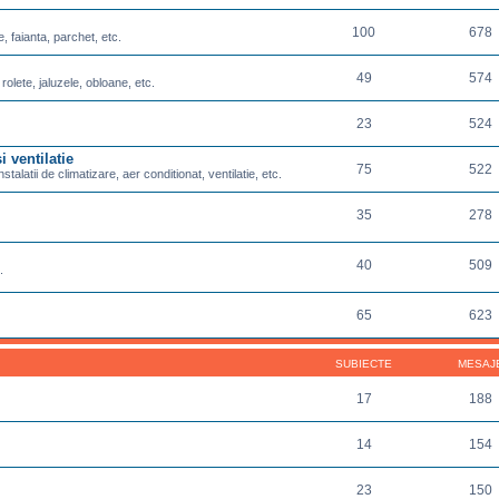
100
678
e, faianta, parchet, etc.
49
574
 rolete, jaluzele, obloane, etc.
23
524
i ventilatie
75
522
nstalatii de climatizare, aer conditionat, ventilatie, etc.
35
278
40
509
.
65
623
SUBIECTE
MESAJ
17
188
14
154
23
150