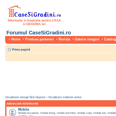
Informatie si inspiratie pentru CASA
si GRADINA ta!
Forumul CaseSiGradini.ro
Home
Produse parteneri
Revista
Galerie imagini
Catalog
Prima pagină
Vizualizare mesaje fără răspuns
•
Vizualizare subiecte active
AMENAJARI INTERIOARE
Mobila
Mobila bucatarie, mobila living, mobila dormitor, mobila copii, mobila bar, mobilie
gradina, etc.