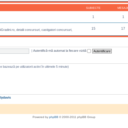
SUBIECTE
MESAJ
1
1
15
17
radini.ro, detalii concursuri, castigatori concursuri,
|
Autentifică-mă automat la fiecare vizită
e se bazează pe utilizatorii activi în ultimele 5 minute)
lydavis
Powered by
phpBB
© 2000-2011 phpBB Group