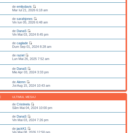
de
emilydavis
Mar Iul 21, 2026 6:18 am
de
sarahjones
Vin Iun 05, 2026 6:48 am
de
DanaS
Vin Mai 03, 2024 8:45 pm
de
caglade
Dum Sep 01, 2024 8:28 am
de
raziel
Lun Mai 26, 2025 7:52 am
de
DanaS
Mie Apr 03, 2024 3:33 pm
de
Alemn
Joi Aug 15, 2024 10:43 am
E
ULTIMUL MESAJ
de
Cristinelu
Sâm Mai 04, 2024 10:00 pm
de
DanaS
Vin Mai 03, 2024 7:26 pm
de
jackK1
Vin Mai 08, 2026 12:50 pm