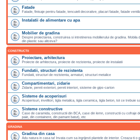
Fatade
Fatade, finisaje pentru fatade, tencuieli decorative, placari fatade, fatade ventila
Instalatii de alimentare cu apa
Mobilier de gradina
Despre proiectarea, construirea si intretinerea mobilierului de gradina. Mobila de
din plastic sau altceva?
CONSTRUCTII
Proiectare, arhitectura
Proiecte de arhitectura, proiecte de rezistenta, proiecte de instalatii
Fundatii, structuri de rezistenta
Fundatii, structuri de rezistenta, armaturi, structuri metalice
Compartimentari, zidarie
Zidarie, pereti exteriori, pereti interiori, sisteme de gips-carton
Sisteme de acoperisuri
Acoperisuri, invelitori, tigla metalica, tigla ceramica, tigla beton, tot ce trebuie 
Sisteme constructive
Case de caramida, constructii din BCA, case din lemn, constructii cu cofraje de
paie, din containere, din pamant batut), etc
GRADINA
Gradina din casa
Adu natura in casa ta! Invata cum sa ingrijesti plantele de interior. Creaza-ti o 