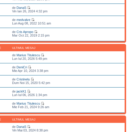
de
DanaS
Vin Ian 26, 2024 4:32 pm
de
medvalve
Lun Aug 08, 2022 10:51 am
de
Cris Apropo
Mar Oct 22, 2019 2:15 pm
E
ULTIMUL MESAJ
de
Marius Titulescu
Lun Iul 20, 2026 5:49 pm
de
DeniCri
Mie Apr 10, 2024 3:38 pm
de
Cristinelu
Dum Noi 15, 2020 5:42 pm
de
jackK1
Lun Iul 06, 2026 1:34 pm
de
Marius Titulescu
Mie Feb 21, 2024 9:26 am
E
ULTIMUL MESAJ
de
DanaS
Vin Mai 03, 2024 8:38 pm