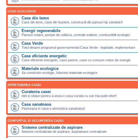
CASE ECOLOGICE
Case din lemn
Case din lemn, case din busteni, constructii din panouri tip sandwich
Energii regenerabile
Panouri solare, pompe de caldura, centrale eoliene, combustibili ecologici
Casa Verde
Totul despre programul guvernamental Casa Verde - legislatie, implementare
Case eficiente energetic
Case eficiente energetic, case pasive, case cu consum redus de energie
Materiale ecologice
Sa construim ecologic, folosind materiale ecologice
INTRETINEREA CASEI
Curatenia casei
Idei si sfaturi pentru a avea o casa curata cu cat mai putin efort!
Casa sanatoasa
Pastreaza in casa o atmosfera sanatoasa!
CONFORTUL SI SECURITATEA CASEI
Sisteme centralizate de aspirare
Sisteme centralizate de aspirare, aspiratoare centralizate