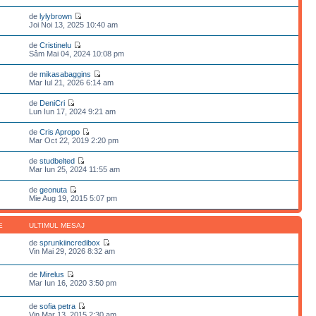
de
lylybrown
Joi Noi 13, 2025 10:40 am
de
Cristinelu
Sâm Mai 04, 2024 10:08 pm
de
mikasabaggins
Mar Iul 21, 2026 6:14 am
de
DeniCri
Lun Iun 17, 2024 9:21 am
de
Cris Apropo
Mar Oct 22, 2019 2:20 pm
de
studbelted
Mar Iun 25, 2024 11:55 am
de
geonuta
Mie Aug 19, 2015 5:07 pm
E
ULTIMUL MESAJ
de
sprunkiincredibox
Vin Mai 29, 2026 8:32 am
de
Mirelus
Mar Iun 16, 2020 3:50 pm
de
sofia petra
Vin Mar 13, 2015 2:30 am