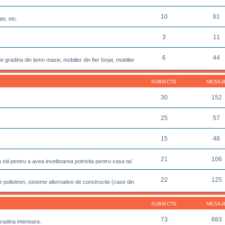
10
61
te, etc.
3
11
6
44
 gradina din lemn masiv, mobilier din fier forjat, mobilier
SUBIECTE
MESAJ
30
152
25
57
15
48
21
106
sa stii pentru a avea invelitoarea potrivita pentru casa ta!
22
125
 polistiren, sisteme alternative de constructie (case din
SUBIECTE
MESAJ
73
683
gradina interioara.