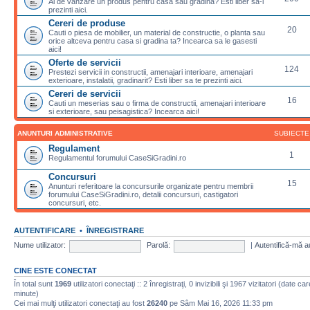
Ai de vanzare un produs pentru casa sau gradina? Esti liber sa-l
prezinti aici.
Cereri de produse
20
Cauti o piesa de mobilier, un material de constructie, o planta sau
orice altceva pentru casa si gradina ta? Incearca sa le gasesti
aici!
Oferte de servicii
124
Prestezi servicii in constructii, amenajari interioare, amenajari
exterioare, instalatii, gradinarit? Esti liber sa te prezinti aici.
Cereri de servicii
16
Cauti un meserias sau o firma de constructii, amenajari interioare
si exterioare, sau peisagistica? Incearca aici!
ANUNTURI ADMINISTRATIVE
SUBIECTE
Regulament
1
Regulamentul forumului CaseSiGradini.ro
Concursuri
15
Anunturi referitoare la concursurile organizate pentru membrii
forumului CaseSiGradini.ro, detalii concursuri, castigatori
concursuri, etc.
AUTENTIFICARE
•
ÎNREGISTRARE
Nume utilizator:
Parolă:
|
Autentifică-mă a
CINE ESTE CONECTAT
În total sunt
1969
utilizatori conectaţi :: 2 înregistraţi, 0 invizibili şi 1967 vizitatori (date c
minute)
Cei mai mulţi utilizatori conectaţi au fost
26240
pe Sâm Mai 16, 2026 11:33 pm