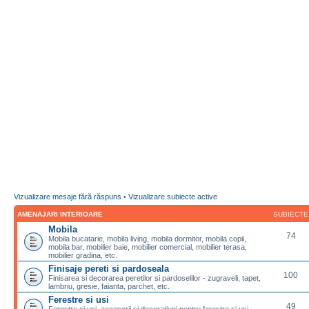
Vizualizare mesaje fără răspuns
•
Vizualizare subiecte active
AMENAJARI INTERIOARE
SUBIECTE
Mobila
74
Mobila bucatarie, mobila living, mobila dormitor, mobila copii,
mobila bar, mobilier baie, mobilier comercial, mobilier terasa,
mobilier gradina, etc.
Finisaje pereti si pardoseala
100
Finisarea si decorarea peretilor si pardoselilor - zugraveli, tapet,
lambriu, gresie, faianta, parchet, etc.
Ferestre si usi
49
Ferestre si usi, accesorii si decoratiuni pentru ferestre si usi,