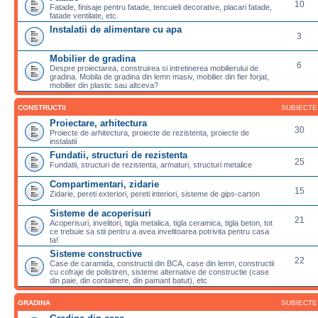
10
Fatade, finisaje pentru fatade, tencuieli decorative, placari fatade,
fatade ventilate, etc.
Instalatii de alimentare cu apa
3
Mobilier de gradina
6
Despre proiectarea, construirea si intretinerea mobilierului de
gradina. Mobila de gradina din lemn masiv, mobilier din fier forjat,
mobilier din plastic sau altceva?
CONSTRUCTII
SUBIECTE
Proiectare, arhitectura
30
Proiecte de arhitectura, proiecte de rezistenta, proiecte de
instalatii
Fundatii, structuri de rezistenta
25
Fundatii, structuri de rezistenta, armaturi, structuri metalice
Compartimentari, zidarie
15
Zidarie, pereti exteriori, pereti interiori, sisteme de gips-carton
Sisteme de acoperisuri
21
Acoperisuri, invelitori, tigla metalica, tigla ceramica, tigla beton, tot
ce trebuie sa stii pentru a avea invelitoarea potrivita pentru casa
ta!
Sisteme constructive
22
Case de caramida, constructii din BCA, case din lemn, constructii
cu cofraje de polistiren, sisteme alternative de constructie (case
din paie, din containere, din pamant batut), etc
GRADINA
SUBIECTE