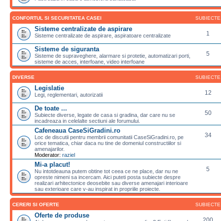
CONFORTUL SI SECURITATEA CASEI
SUBIECTE
Sisteme centralizate de aspirare
1
Sisteme centralizate de aspirare, aspiratoare centralizate
Sisteme de siguranta
5
Sisteme de supraveghere, alarmare si protetie, automatizari porti,
sisteme de acces, interfoane, video interfoane
DIVERSE
SUBIECTE
Legislatie
12
Legi, reglementari, autorizatii
De toate ...
50
Subiecte diverse, legate de casa si gradina, dar care nu se
incadreaza in celelalte sectiuni ale forumului.
Cafeneaua CaseSiGradini.ro
34
Loc de discutii pentru membrii comunitatii CaseSiGradini.ro, pe
orice tematica, chiar daca nu tine de domeniul constructiilor si
amenajarilor.
Moderator:
raziel
Mi-a placut!
5
Nu intotdeauna putem obtine tot ceea ce ne place, dar nu ne
opreste nimeni sa incercam. Aici puteti posta subiecte despre
realizari arhitectonice deosebite sau diverse amenajari interioare
sau exterioare care v-au inspirat in propriile proiecte.
CERERI SI OFERTE
SUBIECTE
Oferte de produse
200