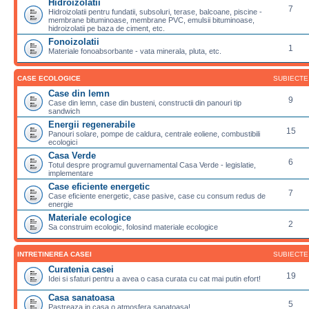
Hidroizolatii
7
Hidroizolatii pentru fundatii, subsoluri, terase, balcoane, piscine -
membrane bituminoase, membrane PVC, emulsii bituminoase,
hidroizolatii pe baza de ciment, etc.
Fonoizolatii
1
Materiale fonoabsorbante - vata minerala, pluta, etc.
CASE ECOLOGICE
SUBIECTE
Case din lemn
9
Case din lemn, case din busteni, constructii din panouri tip
sandwich
Energii regenerabile
15
Panouri solare, pompe de caldura, centrale eoliene, combustibili
ecologici
Casa Verde
6
Totul despre programul guvernamental Casa Verde - legislatie,
implementare
Case eficiente energetic
7
Case eficiente energetic, case pasive, case cu consum redus de
energie
Materiale ecologice
2
Sa construim ecologic, folosind materiale ecologice
INTRETINEREA CASEI
SUBIECTE
Curatenia casei
19
Idei si sfaturi pentru a avea o casa curata cu cat mai putin efort!
Casa sanatoasa
5
Pastreaza in casa o atmosfera sanatoasa!