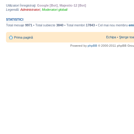
Utilizatori înregistraţi:
Google [Bot]
,
Majestic-12 [Bot]
Legendă:
Administratori
,
Moderatori globali
STATISTICI
Total mesaje
9971
• Total subiecte
3840
• Total membri
17843
• Cel mai nou membru
emi
Echipa
•
Şterge toa
Prima pagină
Powered by
phpBB
© 2000-2011 phpBB Gro