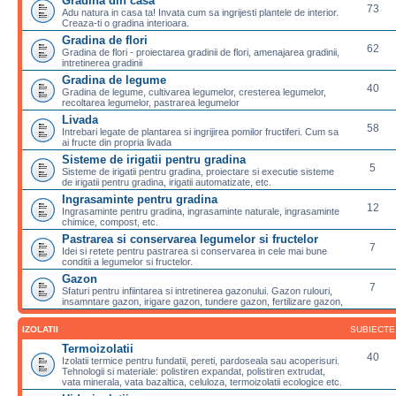
Gradina din casa
73
Adu natura in casa ta! Invata cum sa ingrijesti plantele de interior.
Creaza-ti o gradina interioara.
Gradina de flori
62
Gradina de flori - proiectarea gradinii de flori, amenajarea gradinii,
intretinerea gradinii
Gradina de legume
40
Gradina de legume, cultivarea legumelor, cresterea legumelor,
recoltarea legumelor, pastrarea legumelor
Livada
58
Intrebari legate de plantarea si ingrijirea pomilor fructiferi. Cum sa
ai fructe din propria livada
Sisteme de irigatii pentru gradina
5
Sisteme de irigatii pentru gradina, proiectare si executie sisteme
de irigatii pentru gradina, irigatii automatizate, etc.
Ingrasaminte pentru gradina
12
Ingrasaminte pentru gradina, ingrasaminte naturale, ingrasaminte
chimice, compost, etc.
Pastrarea si conservarea legumelor si fructelor
7
Idei si retete pentru pastrarea si conservarea in cele mai bune
conditii a legumelor si fructelor.
Gazon
7
Sfaturi pentru infiintarea si intretinerea gazonului. Gazon rulouri,
insamntare gazon, irigare gazon, tundere gazon, fertilizare gazon,
IZOLATII
SUBIECTE
Termoizolatii
40
Izolatii termice pentru fundatii, pereti, pardoseala sau acoperisuri.
Tehnologii si materiale: polistiren expandat, polistiren extrudat,
vata minerala, vata bazaltica, celuloza, termoizolatii ecologice etc.