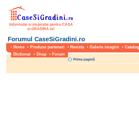
Informatie si inspiratie pentru CASA
si GRADINA ta!
Forumul CaseSiGradini.ro
Home
Produse parteneri
Revista
Galerie imagini
Catalog
Dictionar
Shop
Forum
Prima pagină