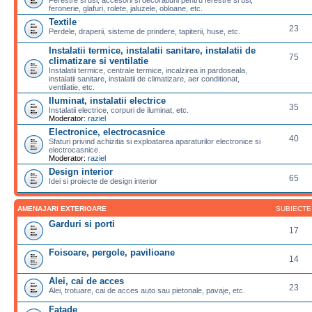
feronerie, glafuri, rolete, jaluzele, obloane, etc.
Textile
23
Perdele, draperii, sisteme de prindere, tapiterii, huse, etc.
Instalatii termice, instalatii sanitare, instalatii de
75
climatizare si ventilatie
Instalatii termice, centrale termice, incalzirea in pardoseala,
instalatii sanitare, instalatii de climatizare, aer conditionat,
ventilatie, etc.
Iluminat, instalatii electrice
35
Instalatii electrice, corpuri de iluminat, etc.
Moderator:
raziel
Electronice, electrocasnice
40
Sfaturi privind achizitia si exploatarea aparaturilor electronice si
electrocasnice.
Moderator:
raziel
Design interior
65
Idei si proiecte de design interior
AMENAJARI EXTERIOARE
SUBIECTE
Garduri si porti
17
Foisoare, pergole, pavilioane
14
Alei, cai de acces
23
Alei, trotuare, cai de acces auto sau pietonale, pavaje, etc.
Fatade