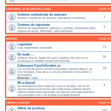
CONFORTUL SI SECURITATEA CASEI
SUBIECTE
Sisteme centralizate de aspirare
1
Sisteme centralizate de aspirare, aspiratoare centralizate
Sisteme de siguranta
5
Sisteme de supraveghere, alarmare si protetie, automatizari porti,
sisteme de acces, interfoane, video interfoane
DIVERSE
SUBIECTE
Legislatie
12
Legi, reglementari, autorizatii
De toate ...
50
Subiecte diverse, legate de casa si gradina, dar care nu se
incadreaza in celelalte sectiuni ale forumului.
Cafeneaua CaseSiGradini.ro
34
Loc de discutii pentru membrii comunitatii CaseSiGradini.ro, pe
orice tematica, chiar daca nu tine de domeniul constructiilor si
amenajarilor.
Moderator:
raziel
Mi-a placut!
5
Nu intotdeauna putem obtine tot ceea ce ne place, dar nu ne
opreste nimeni sa incercam. Aici puteti posta subiecte despre
realizari arhitectonice deosebite sau diverse amenajari interioare
sau exterioare care v-au inspirat in propriile proiecte.
CERERI SI OFERTE
SUBIECTE
Oferte de produse
200