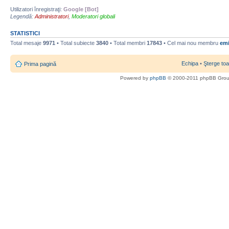
Utilizatori înregistraţi:
Google [Bot]
Legendă:
Administratori
,
Moderatori globali
STATISTICI
Total mesaje
9971
• Total subiecte
3840
• Total membri
17843
• Cel mai nou membru
emi
Echipa
•
Şterge toa
Prima pagină
Powered by
phpBB
© 2000-2011 phpBB Gro