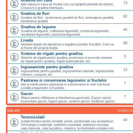
Gradina din casa
73
Adu natura in casa ta! Invata cum sa ingrijesti plantele de interior.
Creaza-ti o gradina interioara.
Gradina de flori
62
Gradina de flori - proiectarea gradinii de flori, amenajarea gradinii,
intretinerea gradinii
Gradina de legume
40
Gradina de legume, cultivarea legumelor, cresterea legumelor,
recoltarea legumelor, pastrarea legumelor
Livada
58
Intrebari legate de plantarea si ingrijirea pomilor fructiferi. Cum sa
ai fructe din propria livada
Sisteme de irigatii pentru gradina
5
Sisteme de irigatii pentru gradina, proiectare si executie sisteme
de irigatii pentru gradina, irigatii automatizate, etc.
Ingrasaminte pentru gradina
12
Ingrasaminte pentru gradina, ingrasaminte naturale, ingrasaminte
chimice, compost, etc.
Pastrarea si conservarea legumelor si fructelor
7
Idei si retete pentru pastrarea si conservarea in cele mai bune
conditii a legumelor si fructelor.
Gazon
7
Sfaturi pentru infiintarea si intretinerea gazonului. Gazon rulouri,
insamntare gazon, irigare gazon, tundere gazon, fertilizare gazon,
IZOLATII
SUBIECTE
Termoizolatii
40
Izolatii termice pentru fundatii, pereti, pardoseala sau acoperisuri.
Tehnologii si materiale: polistiren expandat, polistiren extrudat,
vata minerala, vata bazaltica, celuloza, termoizolatii ecologice etc.