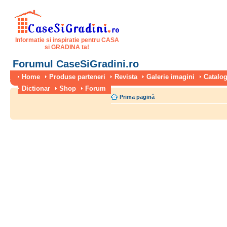
Informatie si inspiratie pentru CASA
si GRADINA ta!
Forumul CaseSiGradini.ro
Home
Produse parteneri
Revista
Galerie imagini
Catalog
Dictionar
Shop
Forum
Prima pagină