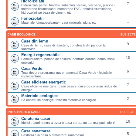
Hidroizolatii
7
Hidroizolatii pentru fundatii, subsoluri, terase, balcoane, piscine -
membrane bituminoase, membrane PVC, emulsii bituminoase,
hidroizolatii pe baza de ciment, etc.
Fonoizolatii
1
Materiale fonoabsorbante - vata minerala, pluta, etc.
CASE ECOLOGICE
SUBIECTE
Case din lemn
9
Case din lemn, case din busteni, constructii din panouri tip
sandwich
Energii regenerabile
15
Panouri solare, pompe de caldura, centrale eoliene, combustibili
ecologici
Casa Verde
6
Totul despre programul guvernamental Casa Verde - legislatie,
implementare
Case eficiente energetic
7
Case eficiente energetic, case pasive, case cu consum redus de
energie
Materiale ecologice
2
Sa construim ecologic, folosind materiale ecologice
INTRETINEREA CASEI
SUBIECTE
Curatenia casei
19
Idei si sfaturi pentru a avea o casa curata cu cat mai putin efort!
Casa sanatoasa
5
Pastreaza in casa o atmosfera sanatoasa!