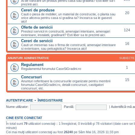
Ai de vanzare un produs pentru casa sau gradina? Esti liber sa-l
prezinti aici.
Cereri de produse
20
Cauti o piesa de mobilier, un material de constructie, o planta sau
orice altceva pentru casa si gradina ta? Incearca sa le gasesti
aici!
Oferte de servicii
124
Prestezi servicii in constructii, amenajari interioare, amenajari
exterioare, instalatii, gradinarit? Esti liber sa te prezinti aici.
Cereri de servicii
16
Cauti un meserias sau o firma de constructii, amenajari interioare
si exterioare, sau peisagistica? Incearca aici!
ANUNTURI ADMINISTRATIVE
SUBIECTE
Regulament
1
Regulamentul forumului CaseSiGradini.ro
Concursuri
15
Anunturi referitoare la concursurile organizate pentru membrii
forumului CaseSiGradini.ro, detalii concursuri, castigatori
concursuri, etc.
AUTENTIFICARE
•
ÎNREGISTRARE
Nume utilizator:
Parolă:
|
Autentifică-mă a
CINE ESTE CONECTAT
În total sunt
79
utilizatori conectaţi :: 1 înregistrat, 0 invizibili şi 78 vizitatori (date care se
minute)
Cei mai mulţi utilizatori conectaţi au fost
26240
pe Sâm Mai 16, 2026 11:33 pm