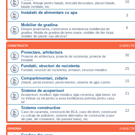
10
Fatade, finisaje pentru fatade, tencuieli decorative, placari fatade,
fatade ventilate, etc.
Instalatii de alimentare cu apa
3
Mobilier de gradina
6
Despre proiectarea, construirea si intretinerea mobilierului de
gradina. Mobila de gradina din lemn masiv, mobilier din fier forjat,
mobilier din plastic sau altceva?
CONSTRUCTII
SUBIECTE
Proiectare, arhitectura
30
Proiecte de arhitectura, proiecte de rezistenta, proiecte de
instalatii
Fundatii, structuri de rezistenta
25
Fundatii, structuri de rezistenta, armaturi, structuri metalice
Compartimentari, zidarie
15
Zidarie, pereti exteriori, pereti interiori, sisteme de gips-carton
Sisteme de acoperisuri
21
Acoperisuri, invelitori, tigla metalica, tigla ceramica, tigla beton, tot
ce trebuie sa stii pentru a avea invelitoarea potrivita pentru casa
ta!
Sisteme constructive
22
Case de caramida, constructii din BCA, case din lemn, constructii
cu cofraje de polistiren, sisteme alternative de constructie (case
din paie, din containere, din pamant batut), etc
GRADINA
SUBIECTE