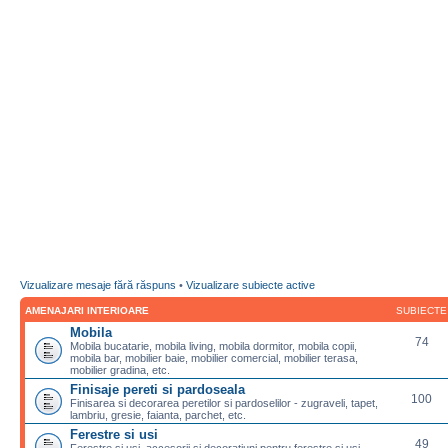
Vizualizare mesaje fără răspuns
•
Vizualizare subiecte active
AMENAJARI INTERIOARE
SUBIECTE
Mobila
74
Mobila bucatarie, mobila living, mobila dormitor, mobila copii,
mobila bar, mobilier baie, mobilier comercial, mobilier terasa,
mobilier gradina, etc.
Finisaje pereti si pardoseala
100
Finisarea si decorarea peretilor si pardoselilor - zugraveli, tapet,
lambriu, gresie, faianta, parchet, etc.
Ferestre si usi
49
Ferestre si usi, accesorii si decoratiuni pentru ferestre si usi,