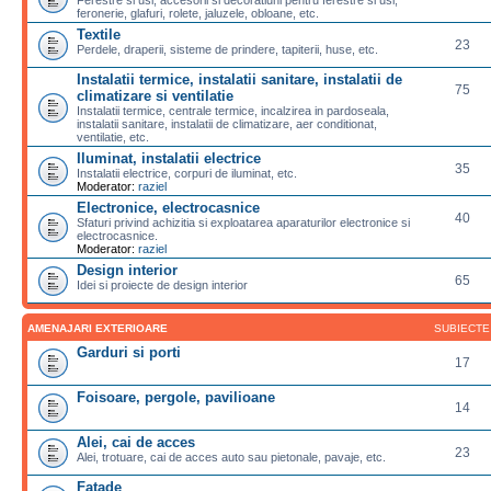
feronerie, glafuri, rolete, jaluzele, obloane, etc.
Textile
23
Perdele, draperii, sisteme de prindere, tapiterii, huse, etc.
Instalatii termice, instalatii sanitare, instalatii de
75
climatizare si ventilatie
Instalatii termice, centrale termice, incalzirea in pardoseala,
instalatii sanitare, instalatii de climatizare, aer conditionat,
ventilatie, etc.
Iluminat, instalatii electrice
35
Instalatii electrice, corpuri de iluminat, etc.
Moderator:
raziel
Electronice, electrocasnice
40
Sfaturi privind achizitia si exploatarea aparaturilor electronice si
electrocasnice.
Moderator:
raziel
Design interior
65
Idei si proiecte de design interior
AMENAJARI EXTERIOARE
SUBIECTE
Garduri si porti
17
Foisoare, pergole, pavilioane
14
Alei, cai de acces
23
Alei, trotuare, cai de acces auto sau pietonale, pavaje, etc.
Fatade