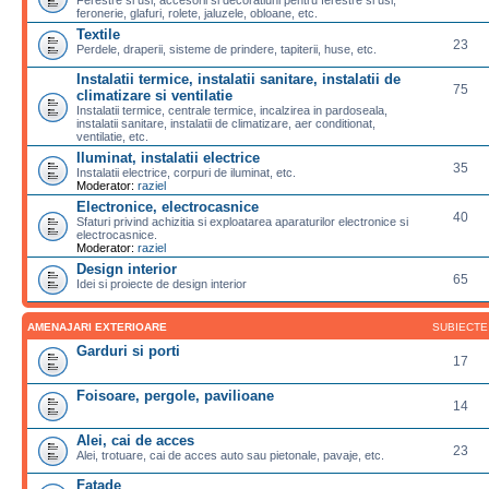
feronerie, glafuri, rolete, jaluzele, obloane, etc.
Textile
23
Perdele, draperii, sisteme de prindere, tapiterii, huse, etc.
Instalatii termice, instalatii sanitare, instalatii de
75
climatizare si ventilatie
Instalatii termice, centrale termice, incalzirea in pardoseala,
instalatii sanitare, instalatii de climatizare, aer conditionat,
ventilatie, etc.
Iluminat, instalatii electrice
35
Instalatii electrice, corpuri de iluminat, etc.
Moderator:
raziel
Electronice, electrocasnice
40
Sfaturi privind achizitia si exploatarea aparaturilor electronice si
electrocasnice.
Moderator:
raziel
Design interior
65
Idei si proiecte de design interior
AMENAJARI EXTERIOARE
SUBIECTE
Garduri si porti
17
Foisoare, pergole, pavilioane
14
Alei, cai de acces
23
Alei, trotuare, cai de acces auto sau pietonale, pavaje, etc.
Fatade