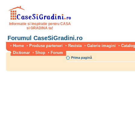
Informatie si inspiratie pentru CASA
si GRADINA ta!
Forumul CaseSiGradini.ro
Home
Produse parteneri
Revista
Galerie imagini
Catalog
Dictionar
Shop
Forum
Prima pagină