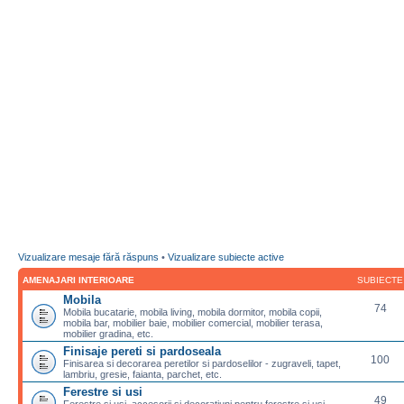
Vizualizare mesaje fără răspuns
•
Vizualizare subiecte active
AMENAJARI INTERIOARE
SUBIECTE
Mobila
74
Mobila bucatarie, mobila living, mobila dormitor, mobila copii,
mobila bar, mobilier baie, mobilier comercial, mobilier terasa,
mobilier gradina, etc.
Finisaje pereti si pardoseala
100
Finisarea si decorarea peretilor si pardoselilor - zugraveli, tapet,
lambriu, gresie, faianta, parchet, etc.
Ferestre si usi
49
Ferestre si usi, accesorii si decoratiuni pentru ferestre si usi,