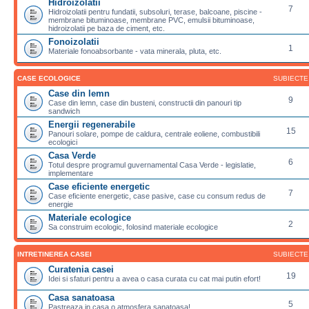
Hidroizolatii
7
Hidroizolatii pentru fundatii, subsoluri, terase, balcoane, piscine -
membrane bituminoase, membrane PVC, emulsii bituminoase,
hidroizolatii pe baza de ciment, etc.
Fonoizolatii
1
Materiale fonoabsorbante - vata minerala, pluta, etc.
CASE ECOLOGICE
SUBIECTE
Case din lemn
9
Case din lemn, case din busteni, constructii din panouri tip
sandwich
Energii regenerabile
15
Panouri solare, pompe de caldura, centrale eoliene, combustibili
ecologici
Casa Verde
6
Totul despre programul guvernamental Casa Verde - legislatie,
implementare
Case eficiente energetic
7
Case eficiente energetic, case pasive, case cu consum redus de
energie
Materiale ecologice
2
Sa construim ecologic, folosind materiale ecologice
INTRETINEREA CASEI
SUBIECTE
Curatenia casei
19
Idei si sfaturi pentru a avea o casa curata cu cat mai putin efort!
Casa sanatoasa
5
Pastreaza in casa o atmosfera sanatoasa!