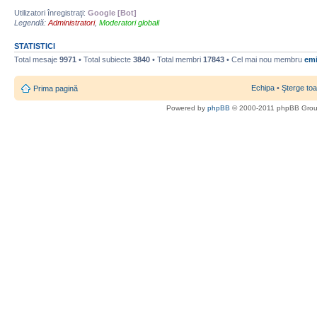
Utilizatori înregistraţi:
Google [Bot]
Legendă:
Administratori
,
Moderatori globali
STATISTICI
Total mesaje
9971
• Total subiecte
3840
• Total membri
17843
• Cel mai nou membru
emi
Echipa
•
Şterge toa
Prima pagină
Powered by
phpBB
© 2000-2011 phpBB Gro