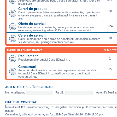
Ai de vanzare un produs pentru casa sau gradina? Esti liber sa-l
prezinti aici.
Cereri de produse
20
Cauti o piesa de mobilier, un material de constructie, o planta sau
orice altceva pentru casa si gradina ta? Incearca sa le gasesti
aici!
Oferte de servicii
124
Prestezi servicii in constructii, amenajari interioare, amenajari
exterioare, instalatii, gradinarit? Esti liber sa te prezinti aici.
Cereri de servicii
16
Cauti un meserias sau o firma de constructii, amenajari interioare
si exterioare, sau peisagistica? Incearca aici!
ANUNTURI ADMINISTRATIVE
SUBIECTE
Regulament
1
Regulamentul forumului CaseSiGradini.ro
Concursuri
15
Anunturi referitoare la concursurile organizate pentru membrii
forumului CaseSiGradini.ro, detalii concursuri, castigatori
concursuri, etc.
AUTENTIFICARE
•
ÎNREGISTRARE
Nume utilizator:
Parolă:
|
Autentifică-mă a
CINE ESTE CONECTAT
În total sunt
112
utilizatori conectaţi :: 1 înregistrat, 0 invizibili şi 111 vizitatori (date care 
minute)
Cei mai mulţi utilizatori conectaţi au fost
26240
pe Sâm Mai 16, 2026 11:33 pm