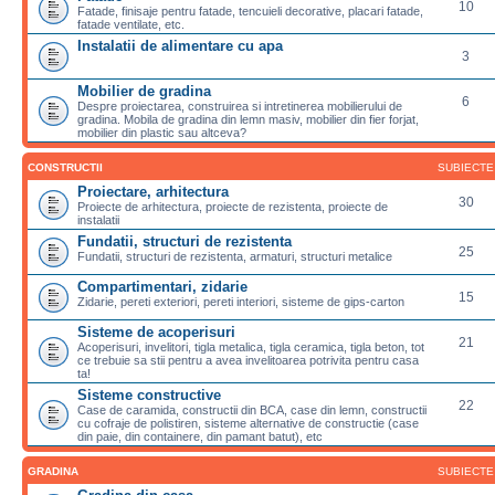
10
Fatade, finisaje pentru fatade, tencuieli decorative, placari fatade,
fatade ventilate, etc.
Instalatii de alimentare cu apa
3
Mobilier de gradina
6
Despre proiectarea, construirea si intretinerea mobilierului de
gradina. Mobila de gradina din lemn masiv, mobilier din fier forjat,
mobilier din plastic sau altceva?
CONSTRUCTII
SUBIECTE
Proiectare, arhitectura
30
Proiecte de arhitectura, proiecte de rezistenta, proiecte de
instalatii
Fundatii, structuri de rezistenta
25
Fundatii, structuri de rezistenta, armaturi, structuri metalice
Compartimentari, zidarie
15
Zidarie, pereti exteriori, pereti interiori, sisteme de gips-carton
Sisteme de acoperisuri
21
Acoperisuri, invelitori, tigla metalica, tigla ceramica, tigla beton, tot
ce trebuie sa stii pentru a avea invelitoarea potrivita pentru casa
ta!
Sisteme constructive
22
Case de caramida, constructii din BCA, case din lemn, constructii
cu cofraje de polistiren, sisteme alternative de constructie (case
din paie, din containere, din pamant batut), etc
GRADINA
SUBIECTE