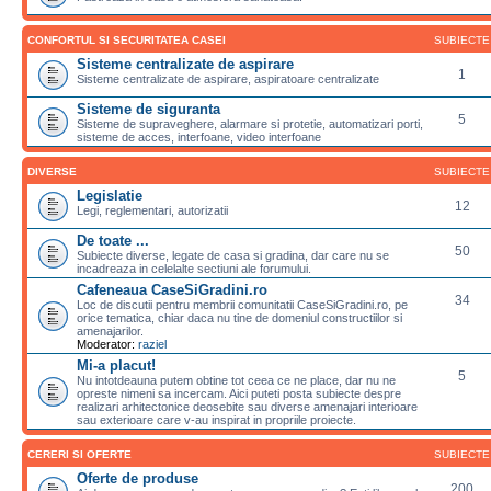
CONFORTUL SI SECURITATEA CASEI
SUBIECTE
Sisteme centralizate de aspirare
1
Sisteme centralizate de aspirare, aspiratoare centralizate
Sisteme de siguranta
5
Sisteme de supraveghere, alarmare si protetie, automatizari porti,
sisteme de acces, interfoane, video interfoane
DIVERSE
SUBIECTE
Legislatie
12
Legi, reglementari, autorizatii
De toate ...
50
Subiecte diverse, legate de casa si gradina, dar care nu se
incadreaza in celelalte sectiuni ale forumului.
Cafeneaua CaseSiGradini.ro
34
Loc de discutii pentru membrii comunitatii CaseSiGradini.ro, pe
orice tematica, chiar daca nu tine de domeniul constructiilor si
amenajarilor.
Moderator:
raziel
Mi-a placut!
5
Nu intotdeauna putem obtine tot ceea ce ne place, dar nu ne
opreste nimeni sa incercam. Aici puteti posta subiecte despre
realizari arhitectonice deosebite sau diverse amenajari interioare
sau exterioare care v-au inspirat in propriile proiecte.
CERERI SI OFERTE
SUBIECTE
Oferte de produse
200