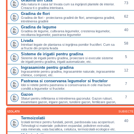
Gradina din casa
73
Adu natura in casa ta! Invata cum sa ingrijesti plantele de interior.
Creaza-ti o gradina interioara.
Gradina de flori
62
Gradina de flori - proiectarea gradinii de flori, amenajarea gradinii,
intretinerea gradinii
Gradina de legume
40
Gradina de legume, cultivarea legumelor, cresterea legumelor,
recoltarea legumelor, pastrarea legumelor
Livada
58
Intrebari legate de plantarea si ingrijirea pomilor fructiferi. Cum sa
ai fructe din propria livada
Sisteme de irigatii pentru gradina
5
Sisteme de irigatii pentru gradina, proiectare si executie sisteme
de irigatii pentru gradina, irigatii automatizate, etc.
Ingrasaminte pentru gradina
12
Ingrasaminte pentru gradina, ingrasaminte naturale, ingrasaminte
chimice, compost, etc.
Pastrarea si conservarea legumelor si fructelor
7
Idei si retete pentru pastrarea si conservarea in cele mai bune
conditii a legumelor si fructelor.
Gazon
7
Sfaturi pentru infiintarea si intretinerea gazonului. Gazon rulouri,
insamntare gazon, irigare gazon, tundere gazon, fertilizare gazon,
IZOLATII
SUBIECTE
Termoizolatii
40
Izolatii termice pentru fundatii, pereti, pardoseala sau acoperisuri.
Tehnologii si materiale: polistiren expandat, polistiren extrudat,
vata minerala, vata bazaltica, celuloza, termoizolatii ecologice etc.