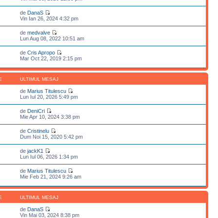
de
DanaS
Vin Ian 26, 2024 4:32 pm
de
medvalve
Lun Aug 08, 2022 10:51 am
de
Cris Apropo
Mar Oct 22, 2019 2:15 pm
E
ULTIMUL MESAJ
de
Marius Titulescu
Lun Iul 20, 2026 5:49 pm
de
DeniCri
Mie Apr 10, 2024 3:38 pm
de
Cristinelu
Dum Noi 15, 2020 5:42 pm
de
jackK1
Lun Iul 06, 2026 1:34 pm
de
Marius Titulescu
Mie Feb 21, 2024 9:26 am
E
ULTIMUL MESAJ
de
DanaS
Vin Mai 03, 2024 8:38 pm