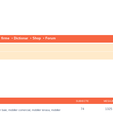
 firme
Dictionar
Shop
Forum
SUBIECTE
MESAJ
74
1325
r baie, mobilier comercial, mobilier terasa, mobilier