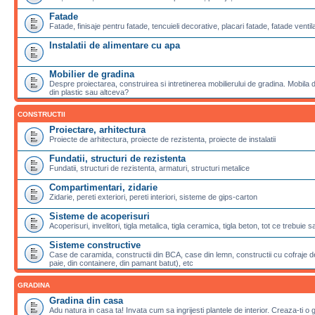
Fatade
Fatade, finisaje pentru fatade, tencuieli decorative, placari fatade, fatade ventila
Instalatii de alimentare cu apa
Mobilier de gradina
Despre proiectarea, construirea si intretinerea mobilierului de gradina. Mobila de
din plastic sau altceva?
CONSTRUCTII
Proiectare, arhitectura
Proiecte de arhitectura, proiecte de rezistenta, proiecte de instalatii
Fundatii, structuri de rezistenta
Fundatii, structuri de rezistenta, armaturi, structuri metalice
Compartimentari, zidarie
Zidarie, pereti exteriori, pereti interiori, sisteme de gips-carton
Sisteme de acoperisuri
Acoperisuri, invelitori, tigla metalica, tigla ceramica, tigla beton, tot ce trebuie 
Sisteme constructive
Case de caramida, constructii din BCA, case din lemn, constructii cu cofraje de
paie, din containere, din pamant batut), etc
GRADINA
Gradina din casa
Adu natura in casa ta! Invata cum sa ingrijesti plantele de interior. Creaza-ti o 