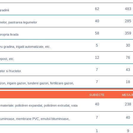
62
483
radinii
40
285
melor, pastrarea legumelor
58
359
propria livada
5
30
u gradina, irigatii automatizate, etc.
12
76
post, etc.
7
43
or si fructelor.
7
18
azon, irigare gazon, tundere gazon, fertilizare gazon,
SUBIECTE
MESAJ
40
238
 materiale: polistiren expandat, polistiren extrudat, vata
7
40
e bituminoase, membrane PVC, emulsii bituminoase,
1
9