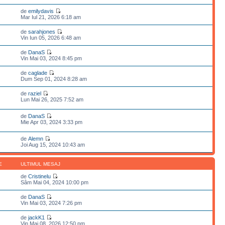
de
emilydavis
Mar Iul 21, 2026 6:18 am
de
sarahjones
Vin Iun 05, 2026 6:48 am
de
DanaS
Vin Mai 03, 2024 8:45 pm
de
caglade
Dum Sep 01, 2024 8:28 am
de
raziel
Lun Mai 26, 2025 7:52 am
de
DanaS
Mie Apr 03, 2024 3:33 pm
de
Alemn
Joi Aug 15, 2024 10:43 am
E
ULTIMUL MESAJ
de
Cristinelu
Sâm Mai 04, 2024 10:00 pm
de
DanaS
Vin Mai 03, 2024 7:26 pm
de
jackK1
Vin Mai 08, 2026 12:50 pm