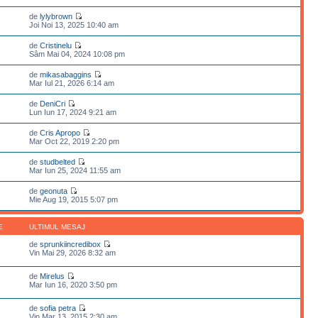
de
lylybrown
Joi Noi 13, 2025 10:40 am
de
Cristinelu
Sâm Mai 04, 2024 10:08 pm
de
mikasabaggins
Mar Iul 21, 2026 6:14 am
de
DeniCri
Lun Iun 17, 2024 9:21 am
de
Cris Apropo
Mar Oct 22, 2019 2:20 pm
de
studbelted
Mar Iun 25, 2024 11:55 am
de
geonuta
Mie Aug 19, 2015 5:07 pm
E
ULTIMUL MESAJ
de
sprunkiincredibox
Vin Mai 29, 2026 8:32 am
de
Mirelus
Mar Iun 16, 2020 3:50 pm
de
sofia petra
Vin Mar 13, 2015 2:30 am