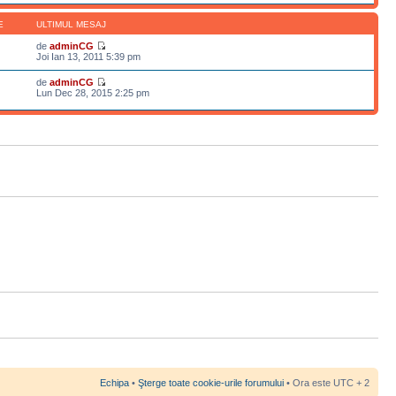
E
ULTIMUL MESAJ
de
adminCG
Joi Ian 13, 2011 5:39 pm
de
adminCG
Lun Dec 28, 2015 2:25 pm
Echipa
•
Şterge toate cookie-urile forumului
• Ora este UTC + 2