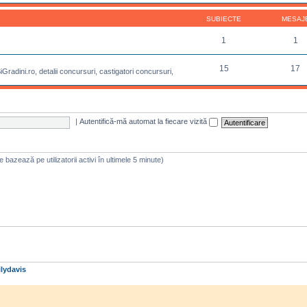
SUBIECTE
MESAJ
1
1
15
17
radini.ro, detalii concursuri, castigatori concursuri,
|
Autentifică-mă automat la fiecare vizită
 se bazează pe utilizatorii activi în ultimele 5 minute)
lydavis