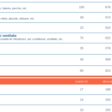
100
678
e, faianta, parchet, etc.
49
574
 rolete, jaluzele, obloane, etc.
23
524
i ventilatie
75
522
nstalatii de climatizare, aer conditionat, ventilatie, etc.
35
278
40
509
.
65
623
SUBIECTE
MESAJ
17
188
14
154
23
150