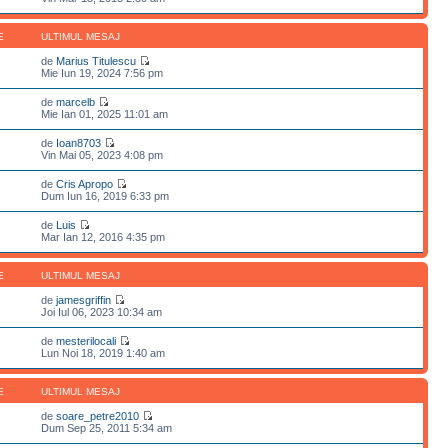
E
ULTIMUL MESAJ
de
Marius Titulescu
Mie Iun 19, 2024 7:56 pm
de
marcelb
Mie Ian 01, 2025 11:01 am
de
Ioan8703
Vin Mai 05, 2023 4:08 pm
de
Cris Apropo
Dum Iun 16, 2019 6:33 pm
de
Luis
Mar Ian 12, 2016 4:35 pm
E
ULTIMUL MESAJ
de
jamesgriffin
Joi Iul 06, 2023 10:34 am
de
mesterilocali
Lun Noi 18, 2019 1:40 am
E
ULTIMUL MESAJ
de
soare_petre2010
Dum Sep 25, 2011 5:34 am