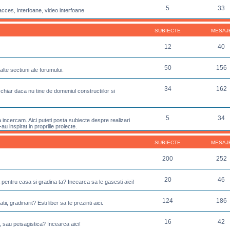
5
33
acces, interfoane, video interfoane
SUBIECTE
MESAJ
12
40
50
156
lte sectiuni ale forumului.
34
162
chiar daca nu tine de domeniul constructiilor si
5
34
incercam. Aici puteti posta subiecte despre realizari
u inspirat in propriile proiecte.
SUBIECTE
MESAJ
200
252
20
46
 pentru casa si gradina ta? Incearca sa le gasesti aici!
124
186
ii, gradinarit? Esti liber sa te prezinti aici.
16
42
, sau peisagistica? Incearca aici!