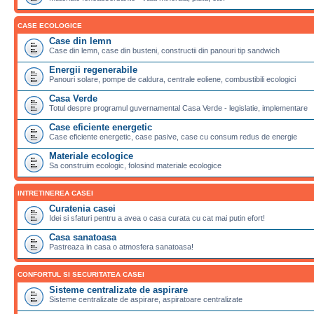
CASE ECOLOGICE
Case din lemn
Case din lemn, case din busteni, constructii din panouri tip sandwich
Energii regenerabile
Panouri solare, pompe de caldura, centrale eoliene, combustibili ecologici
Casa Verde
Totul despre programul guvernamental Casa Verde - legislatie, implementare
Case eficiente energetic
Case eficiente energetic, case pasive, case cu consum redus de energie
Materiale ecologice
Sa construim ecologic, folosind materiale ecologice
INTRETINEREA CASEI
Curatenia casei
Idei si sfaturi pentru a avea o casa curata cu cat mai putin efort!
Casa sanatoasa
Pastreaza in casa o atmosfera sanatoasa!
CONFORTUL SI SECURITATEA CASEI
Sisteme centralizate de aspirare
Sisteme centralizate de aspirare, aspiratoare centralizate