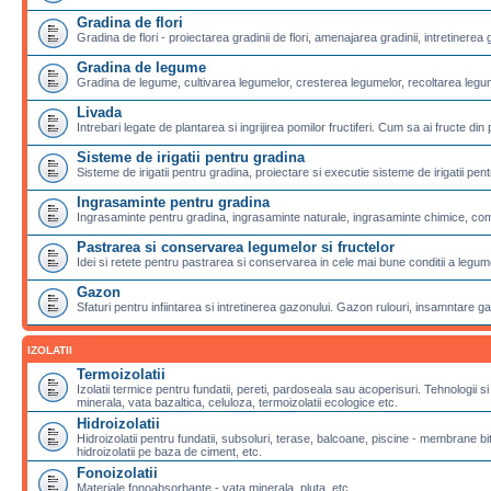
Gradina de flori
Gradina de flori - proiectarea gradinii de flori, amenajarea gradinii, intretinerea g
Gradina de legume
Gradina de legume, cultivarea legumelor, cresterea legumelor, recoltarea legu
Livada
Intrebari legate de plantarea si ingrijirea pomilor fructiferi. Cum sa ai fructe din 
Sisteme de irigatii pentru gradina
Sisteme de irigatii pentru gradina, proiectare si executie sisteme de irigatii pentr
Ingrasaminte pentru gradina
Ingrasaminte pentru gradina, ingrasaminte naturale, ingrasaminte chimice, com
Pastrarea si conservarea legumelor si fructelor
Idei si retete pentru pastrarea si conservarea in cele mai bune conditii a legumel
Gazon
Sfaturi pentru infiintarea si intretinerea gazonului. Gazon rulouri, insamntare g
IZOLATII
Termoizolatii
Izolatii termice pentru fundatii, pereti, pardoseala sau acoperisuri. Tehnologii si
minerala, vata bazaltica, celuloza, termoizolatii ecologice etc.
Hidroizolatii
Hidroizolatii pentru fundatii, subsoluri, terase, balcoane, piscine - membran
hidroizolatii pe baza de ciment, etc.
Fonoizolatii
Materiale fonoabsorbante - vata minerala, pluta, etc.