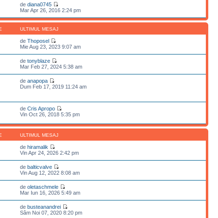
de
diana0745
Mar Apr 26, 2016 2:24 pm
E
ULTIMUL MESAJ
de
Thoposel
Mie Aug 23, 2023 9:07 am
de
tonyblaze
Mar Feb 27, 2024 5:38 am
de
anapopa
Dum Feb 17, 2019 11:24 am
de
Cris Apropo
Vin Oct 26, 2018 5:35 pm
E
ULTIMUL MESAJ
de
hiramalik
Vin Apr 24, 2026 2:42 pm
de
balticvalve
Vin Aug 12, 2022 8:08 am
de
oletaschmele
Mar Iun 16, 2026 5:49 am
de
busteanandrei
Sâm Noi 07, 2020 8:20 pm