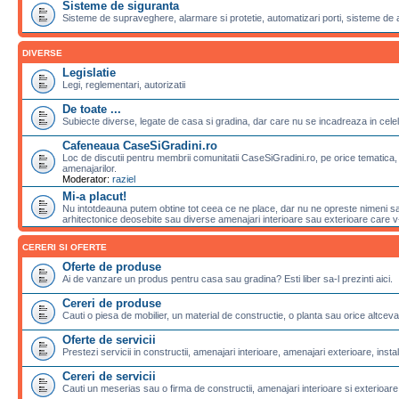
Sisteme de siguranta
Sisteme de supraveghere, alarmare si protetie, automatizari porti, sisteme de 
DIVERSE
Legislatie
Legi, reglementari, autorizatii
De toate ...
Subiecte diverse, legate de casa si gradina, dar care nu se incadreaza in celela
Cafeneaua CaseSiGradini.ro
Loc de discutii pentru membrii comunitatii CaseSiGradini.ro, pe orice tematica, 
amenajarilor.
Moderator:
raziel
Mi-a placut!
Nu intotdeauna putem obtine tot ceea ce ne place, dar nu ne opreste nimeni sa 
arhitectonice deosebite sau diverse amenajari interioare sau exterioare care v-a
CERERI SI OFERTE
Oferte de produse
Ai de vanzare un produs pentru casa sau gradina? Esti liber sa-l prezinti aici.
Cereri de produse
Cauti o piesa de mobilier, un material de constructie, o planta sau orice altceva
Oferte de servicii
Prestezi servicii in constructii, amenajari interioare, amenajari exterioare, instalat
Cereri de servicii
Cauti un meserias sau o firma de constructii, amenajari interioare si exterioare