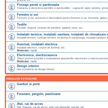
Finisaje pereti si pardoseala
Finisarea si decorarea peretilor si pardoselilor - zugraveli, tapet, lambriu, gresi
Ferestre si usi
Ferestre si usi, accesorii si decoratiuni pentru ferestre si usi, feronerie, glafuri,
Textile
Perdele, draperii, sisteme de prindere, tapiterii, huse, etc.
Instalatii termice, instalatii sanitare, instalatii de climatizare s
Instalatii termice, centrale termice, incalzirea in pardoseala, instalatii sanitare, i
Iluminat, instalatii electrice
Instalatii electrice, corpuri de iluminat, etc.
Moderator:
raziel
Electronice, electrocasnice
Sfaturi privind achizitia si exploatarea aparaturilor electronice si electrocasnice
Moderator:
raziel
Design interior
Idei si proiecte de design interior
AMENAJARI EXTERIOARE
Garduri si porti
Foisoare, pergole, pavilioane
Alei, cai de acces
Alei, trotuare, cai de acces auto sau pietonale, pavaje, etc.