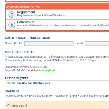
ANUNTURI ADMINISTRATIVE
Regulament
Regulamentul forumului CaseSiGradini.ro
Concursuri
Anunturi referitoare la concursurile organizate pentru membrii forumului CaseSiG
etc.
AUTENTIFICARE
•
ÎNREGISTRARE
Nume utilizator:
Parolă:
CINE ESTE CONECTAT
În total sunt
227
utilizatori conectaţi :: 1 înregistrat, 0 invizibili şi 226 vizitatori (date care
Cei mai mulţi utilizatori conectaţi au fost
26240
pe Sâm Mai 16, 2026 11:33 pm
Utilizatori înregistraţi:
Google [Bot]
Legendă:
Administratori
,
Moderatori globali
ZILE DE NAŞTERE
Felicitări :
davidov constructoru
(48)
STATISTICI
Total mesaje
9971
• Total subiecte
3840
• Total membri
17843
• Cel mai nou membru
emi
Prima pagină