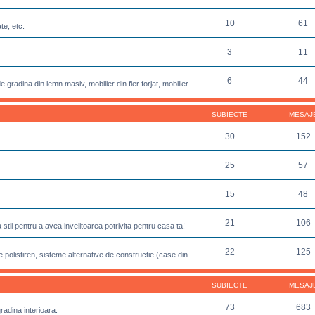
10
61
te, etc.
3
11
6
44
 gradina din lemn masiv, mobilier din fier forjat, mobilier
SUBIECTE
MESAJ
30
152
25
57
15
48
21
106
sa stii pentru a avea invelitoarea potrivita pentru casa ta!
22
125
 polistiren, sisteme alternative de constructie (case din
SUBIECTE
MESAJ
73
683
gradina interioara.