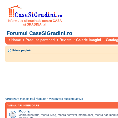
Informatie si inspiratie pentru CASA
si GRADINA ta!
Forumul CaseSiGradini.ro
Home
Produse parteneri
Revista
Galerie imagini
Catalog
Prima pagină
Vizualizare mesaje fără răspuns
•
Vizualizare subiecte active
AMENAJARI INTERIOARE
Mobila
Mobila bucatarie, mobila living, mobila dormitor, mobila copii, mobila bar, mobilie
gradina, etc.