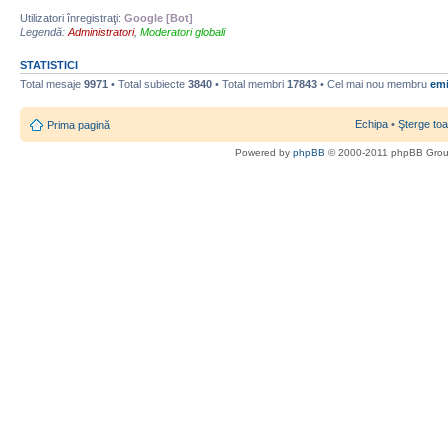
Utilizatori înregistraţi:
Google [Bot]
Legendă:
Administratori
,
Moderatori globali
STATISTICI
Total mesaje
9971
• Total subiecte
3840
• Total membri
17843
• Cel mai nou membru
emi
Echipa
•
Şterge toa
Prima pagină
Powered by
phpBB
© 2000-2011 phpBB Gro