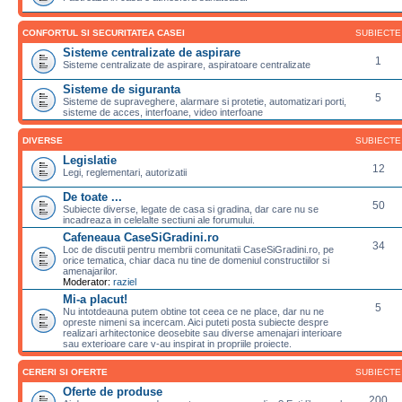
CONFORTUL SI SECURITATEA CASEI
SUBIECTE
Sisteme centralizate de aspirare
1
Sisteme centralizate de aspirare, aspiratoare centralizate
Sisteme de siguranta
5
Sisteme de supraveghere, alarmare si protetie, automatizari porti,
sisteme de acces, interfoane, video interfoane
DIVERSE
SUBIECTE
Legislatie
12
Legi, reglementari, autorizatii
De toate ...
50
Subiecte diverse, legate de casa si gradina, dar care nu se
incadreaza in celelalte sectiuni ale forumului.
Cafeneaua CaseSiGradini.ro
34
Loc de discutii pentru membrii comunitatii CaseSiGradini.ro, pe
orice tematica, chiar daca nu tine de domeniul constructiilor si
amenajarilor.
Moderator:
raziel
Mi-a placut!
5
Nu intotdeauna putem obtine tot ceea ce ne place, dar nu ne
opreste nimeni sa incercam. Aici puteti posta subiecte despre
realizari arhitectonice deosebite sau diverse amenajari interioare
sau exterioare care v-au inspirat in propriile proiecte.
CERERI SI OFERTE
SUBIECTE
Oferte de produse
200