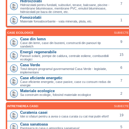
Hidroizolatii
7
Hidroizolatii pentru fundatii, subsoluri, terase, balcoane, piscine -
membrane bituminoase, membrane PVC, emulsii bituminoase,
hidroizolatii pe baza de ciment, etc.
Fonoizolatii
1
Materiale fonoabsorbante - vata minerala, pluta, etc.
CASE ECOLOGICE
SUBIECTE
Case din lemn
9
Case din lemn, case din busteni, constructii din panouri tip
sandwich
Energii regenerabile
15
Panouri solare, pompe de caldura, centrale eoliene, combustibili
ecologici
Casa Verde
6
Totul despre programul guvernamental Casa Verde - legislatie,
implementare
Case eficiente energetic
7
Case eficiente energetic, case pasive, case cu consum redus de
energie
Materiale ecologice
2
Sa construim ecologic, folosind materiale ecologice
INTRETINEREA CASEI
SUBIECTE
Curatenia casei
19
Idei si sfaturi pentru a avea o casa curata cu cat mai putin efort!
Casa sanatoasa
5
Pastreaza in casa o atmosfera sanatoasa!