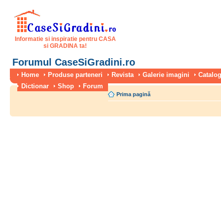
Informatie si inspiratie pentru CASA
si GRADINA ta!
Forumul CaseSiGradini.ro
Home
Produse parteneri
Revista
Galerie imagini
Catalog
Dictionar
Shop
Forum
Prima pagină