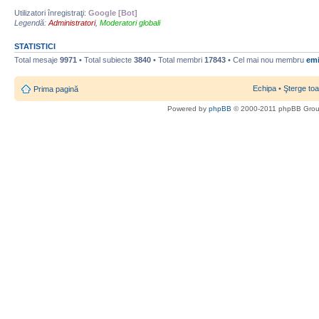
Utilizatori înregistraţi:
Google [Bot]
Legendă:
Administratori
,
Moderatori globali
STATISTICI
Total mesaje
9971
• Total subiecte
3840
• Total membri
17843
• Cel mai nou membru
emi
Echipa
•
Şterge toa
Prima pagină
Powered by
phpBB
© 2000-2011 phpBB Gro