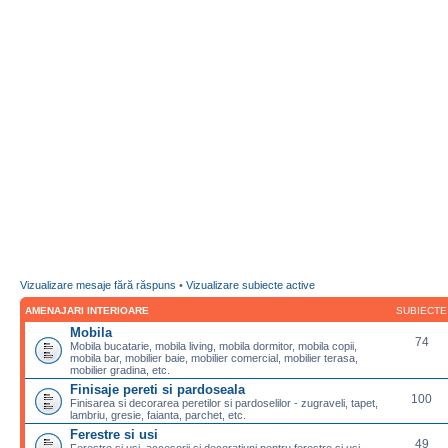
Vizualizare mesaje fără răspuns
•
Vizualizare subiecte active
AMENAJARI INTERIOARE
SUBIECTE
Mobila
74
Mobila bucatarie, mobila living, mobila dormitor, mobila copii,
mobila bar, mobilier baie, mobilier comercial, mobilier terasa,
mobilier gradina, etc.
Finisaje pereti si pardoseala
100
Finisarea si decorarea peretilor si pardoselilor - zugraveli, tapet,
lambriu, gresie, faianta, parchet, etc.
Ferestre si usi
49
Ferestre si usi, accesorii si decoratiuni pentru ferestre si usi,