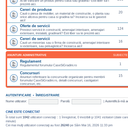
Ai de vanzare un produs pentru casa sau gradina? Esti liber sa-l
prezinti aici.
Cereri de produse
20
Cauti o piesa de mobilier, un material de constructie, o planta sau
orice altceva pentru casa si gradina ta? Incearca sa le gasesti
aici!
Oferte de servicii
124
Prestezi servicii in constructii, amenajari interioare, amenajari
exterioare, instalatii, gradinarit? Esti liber sa te prezinti aici.
Cereri de servicii
16
Cauti un meserias sau o firma de constructii, amenajari interioare
si exterioare, sau peisagistica? Incearca aici!
ANUNTURI ADMINISTRATIVE
SUBIECTE
Regulament
1
Regulamentul forumului CaseSiGradini.ro
Concursuri
15
Anunturi referitoare la concursurile organizate pentru membrii
forumului CaseSiGradini.ro, detalii concursuri, castigatori
concursuri, etc.
AUTENTIFICARE
•
ÎNREGISTRARE
Nume utilizator:
Parolă:
|
Autentifică-mă a
CINE ESTE CONECTAT
În total sunt
1042
utilizatori conectaţi :: 1 înregistrat, 0 invizibili şi 1041 vizitatori (date ca
minute)
Cei mai mulţi utilizatori conectaţi au fost
26240
pe Sâm Mai 16, 2026 11:33 pm