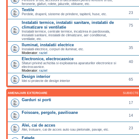
feronerie, glafuri, rolete, jaluzele, obloane, etc.
Textile
23
Perdele, draperii, sisteme de prindere, tapiterii, huse, etc.
Instalatii termice, instalatii sanitare, instalatii de
75
climatizare si ventilatie
Instalatii termice, centrale termice, incalzirea in pardoseala,
instalatii sanitare, instalatii de climatizare, aer conditionat,
ventilatie, etc.
Iluminat, instalatii electrice
35
Instalatii electrice, corpuri de iluminat, etc.
Moderator:
raziel
Electronice, electrocasnice
40
Sfaturi privind achizitia si exploatarea aparaturilor electronice si
electrocasnice.
Moderator:
raziel
Design interior
65
Idei si proiecte de design interior
AMENAJARI EXTERIOARE
SUBIECTE
Garduri si porti
17
Foisoare, pergole, pavilioane
14
Alei, cai de acces
23
Alei, trotuare, cai de acces auto sau pietonale, pavaje, etc.
Fatade