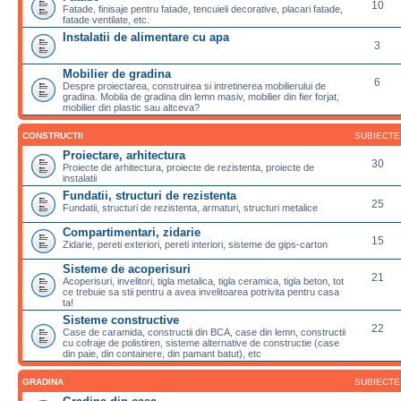
10
Fatade, finisaje pentru fatade, tencuieli decorative, placari fatade,
fatade ventilate, etc.
Instalatii de alimentare cu apa
3
Mobilier de gradina
6
Despre proiectarea, construirea si intretinerea mobilierului de
gradina. Mobila de gradina din lemn masiv, mobilier din fier forjat,
mobilier din plastic sau altceva?
CONSTRUCTII
SUBIECTE
Proiectare, arhitectura
30
Proiecte de arhitectura, proiecte de rezistenta, proiecte de
instalatii
Fundatii, structuri de rezistenta
25
Fundatii, structuri de rezistenta, armaturi, structuri metalice
Compartimentari, zidarie
15
Zidarie, pereti exteriori, pereti interiori, sisteme de gips-carton
Sisteme de acoperisuri
21
Acoperisuri, invelitori, tigla metalica, tigla ceramica, tigla beton, tot
ce trebuie sa stii pentru a avea invelitoarea potrivita pentru casa
ta!
Sisteme constructive
22
Case de caramida, constructii din BCA, case din lemn, constructii
cu cofraje de polistiren, sisteme alternative de constructie (case
din paie, din containere, din pamant batut), etc
GRADINA
SUBIECTE