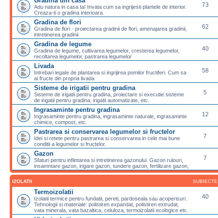
Gradina din casa
73
Adu natura in casa ta! Invata cum sa ingrijesti plantele de interior.
Creaza-ti o gradina interioara.
Gradina de flori
62
Gradina de flori - proiectarea gradinii de flori, amenajarea gradinii,
intretinerea gradinii
Gradina de legume
40
Gradina de legume, cultivarea legumelor, cresterea legumelor,
recoltarea legumelor, pastrarea legumelor
Livada
58
Intrebari legate de plantarea si ingrijirea pomilor fructiferi. Cum sa
ai fructe din propria livada
Sisteme de irigatii pentru gradina
5
Sisteme de irigatii pentru gradina, proiectare si executie sisteme
de irigatii pentru gradina, irigatii automatizate, etc.
Ingrasaminte pentru gradina
12
Ingrasaminte pentru gradina, ingrasaminte naturale, ingrasaminte
chimice, compost, etc.
Pastrarea si conservarea legumelor si fructelor
7
Idei si retete pentru pastrarea si conservarea in cele mai bune
conditii a legumelor si fructelor.
Gazon
7
Sfaturi pentru infiintarea si intretinerea gazonului. Gazon rulouri,
insamntare gazon, irigare gazon, tundere gazon, fertilizare gazon,
IZOLATII
SUBIECTE
Termoizolatii
40
Izolatii termice pentru fundatii, pereti, pardoseala sau acoperisuri.
Tehnologii si materiale: polistiren expandat, polistiren extrudat,
vata minerala, vata bazaltica, celuloza, termoizolatii ecologice etc.