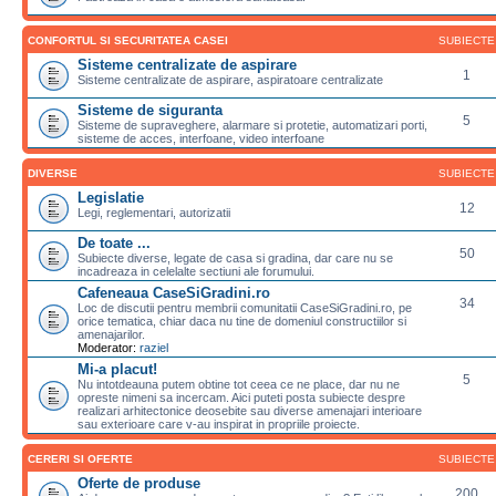
CONFORTUL SI SECURITATEA CASEI
SUBIECTE
Sisteme centralizate de aspirare
1
Sisteme centralizate de aspirare, aspiratoare centralizate
Sisteme de siguranta
5
Sisteme de supraveghere, alarmare si protetie, automatizari porti,
sisteme de acces, interfoane, video interfoane
DIVERSE
SUBIECTE
Legislatie
12
Legi, reglementari, autorizatii
De toate ...
50
Subiecte diverse, legate de casa si gradina, dar care nu se
incadreaza in celelalte sectiuni ale forumului.
Cafeneaua CaseSiGradini.ro
34
Loc de discutii pentru membrii comunitatii CaseSiGradini.ro, pe
orice tematica, chiar daca nu tine de domeniul constructiilor si
amenajarilor.
Moderator:
raziel
Mi-a placut!
5
Nu intotdeauna putem obtine tot ceea ce ne place, dar nu ne
opreste nimeni sa incercam. Aici puteti posta subiecte despre
realizari arhitectonice deosebite sau diverse amenajari interioare
sau exterioare care v-au inspirat in propriile proiecte.
CERERI SI OFERTE
SUBIECTE
Oferte de produse
200