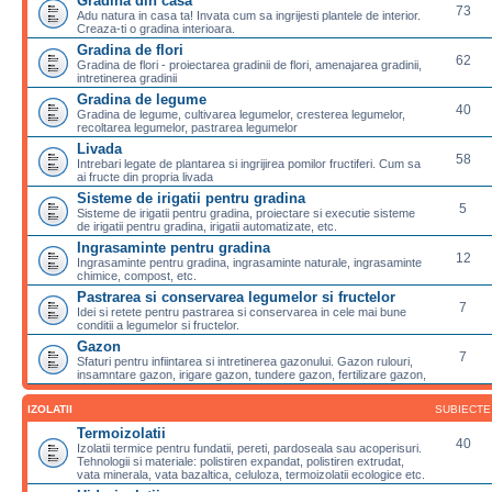
Gradina din casa
73
Adu natura in casa ta! Invata cum sa ingrijesti plantele de interior.
Creaza-ti o gradina interioara.
Gradina de flori
62
Gradina de flori - proiectarea gradinii de flori, amenajarea gradinii,
intretinerea gradinii
Gradina de legume
40
Gradina de legume, cultivarea legumelor, cresterea legumelor,
recoltarea legumelor, pastrarea legumelor
Livada
58
Intrebari legate de plantarea si ingrijirea pomilor fructiferi. Cum sa
ai fructe din propria livada
Sisteme de irigatii pentru gradina
5
Sisteme de irigatii pentru gradina, proiectare si executie sisteme
de irigatii pentru gradina, irigatii automatizate, etc.
Ingrasaminte pentru gradina
12
Ingrasaminte pentru gradina, ingrasaminte naturale, ingrasaminte
chimice, compost, etc.
Pastrarea si conservarea legumelor si fructelor
7
Idei si retete pentru pastrarea si conservarea in cele mai bune
conditii a legumelor si fructelor.
Gazon
7
Sfaturi pentru infiintarea si intretinerea gazonului. Gazon rulouri,
insamntare gazon, irigare gazon, tundere gazon, fertilizare gazon,
IZOLATII
SUBIECTE
Termoizolatii
40
Izolatii termice pentru fundatii, pereti, pardoseala sau acoperisuri.
Tehnologii si materiale: polistiren expandat, polistiren extrudat,
vata minerala, vata bazaltica, celuloza, termoizolatii ecologice etc.