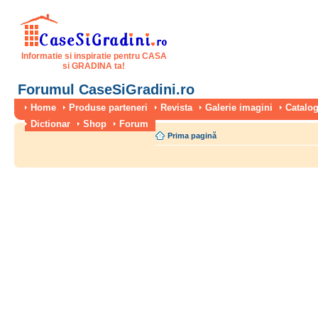
Informatie si inspiratie pentru CASA
si GRADINA ta!
Forumul CaseSiGradini.ro
Home
Produse parteneri
Revista
Galerie imagini
Catalog
Dictionar
Shop
Forum
Prima pagină