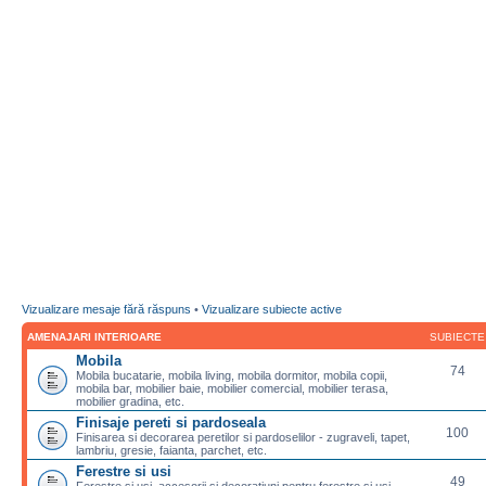
Vizualizare mesaje fără răspuns
•
Vizualizare subiecte active
AMENAJARI INTERIOARE
SUBIECTE
Mobila
74
Mobila bucatarie, mobila living, mobila dormitor, mobila copii,
mobila bar, mobilier baie, mobilier comercial, mobilier terasa,
mobilier gradina, etc.
Finisaje pereti si pardoseala
100
Finisarea si decorarea peretilor si pardoselilor - zugraveli, tapet,
lambriu, gresie, faianta, parchet, etc.
Ferestre si usi
49
Ferestre si usi, accesorii si decoratiuni pentru ferestre si usi,