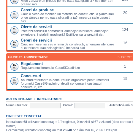
Ai de vanzare un produs pentru casa sau gradina? Esti liber sa-l
prezinti aici.
Cereri de produse
20
Cauti o piesa de mobilier, un material de constructie, o planta sau
orice altceva pentru casa si gradina ta? Incearca sa le gasesti
aici!
Oferte de servicii
124
Prestezi servicii in constructii, amenajari interioare, amenajari
exterioare, instalatii, gradinarit? Esti liber sa te prezinti aici.
Cereri de servicii
16
Cauti un meserias sau o firma de constructii, amenajari interioare
si exterioare, sau peisagistica? Incearca aici!
ANUNTURI ADMINISTRATIVE
SUBIECTE
Regulament
1
Regulamentul forumului CaseSiGradini.ro
Concursuri
15
Anunturi referitoare la concursurile organizate pentru membrii
forumului CaseSiGradini.ro, detalii concursuri, castigatori
concursuri, etc.
AUTENTIFICARE
•
ÎNREGISTRARE
Nume utilizator:
Parolă:
|
Autentifică-mă a
CINE ESTE CONECTAT
În total sunt
68
utilizatori conectaţi :: 1 înregistrat, 0 invizibili şi 67 vizitatori (date care se
minute)
Cei mai mulţi utilizatori conectaţi au fost
26240
pe Sâm Mai 16, 2026 11:33 pm