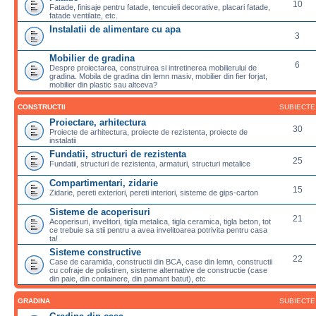
10
Fatade, finisaje pentru fatade, tencuieli decorative, placari fatade,
fatade ventilate, etc.
Instalatii de alimentare cu apa
3
Mobilier de gradina
6
Despre proiectarea, construirea si intretinerea mobilierului de
gradina. Mobila de gradina din lemn masiv, mobilier din fier forjat,
mobilier din plastic sau altceva?
CONSTRUCTII
SUBIECTE
Proiectare, arhitectura
30
Proiecte de arhitectura, proiecte de rezistenta, proiecte de
instalatii
Fundatii, structuri de rezistenta
25
Fundatii, structuri de rezistenta, armaturi, structuri metalice
Compartimentari, zidarie
15
Zidarie, pereti exteriori, pereti interiori, sisteme de gips-carton
Sisteme de acoperisuri
21
Acoperisuri, invelitori, tigla metalica, tigla ceramica, tigla beton, tot
ce trebuie sa stii pentru a avea invelitoarea potrivita pentru casa
ta!
Sisteme constructive
22
Case de caramida, constructii din BCA, case din lemn, constructii
cu cofraje de polistiren, sisteme alternative de constructie (case
din paie, din containere, din pamant batut), etc
GRADINA
SUBIECTE