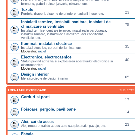
feronerie, glafuri, rolete, jaluzele, obloane, etc.
Textile
23
Perdele, draperii, sisteme de prindere, tapiterii, huse, etc.
Instalatii termice, instalatii sanitare, instalatii de
75
climatizare si ventilatie
Instalatii termice, centrale termice, incalzirea in pardoseala,
instalatii sanitare, instalatii de climatizare, aer conditionat,
ventilatie, etc.
Iluminat, instalatii electrice
35
Instalatii electrice, corpuri de iluminat, etc.
Moderator:
raziel
Electronice, electrocasnice
40
Sfaturi privind achizitia si exploatarea aparaturilor electronice si
electrocasnice.
Moderator:
raziel
Design interior
65
Idei si proiecte de design interior
AMENAJARI EXTERIOARE
SUBIECTE
Garduri si porti
17
Foisoare, pergole, pavilioane
14
Alei, cai de acces
23
Alei, trotuare, cai de acces auto sau pietonale, pavaje, etc.
Fatade