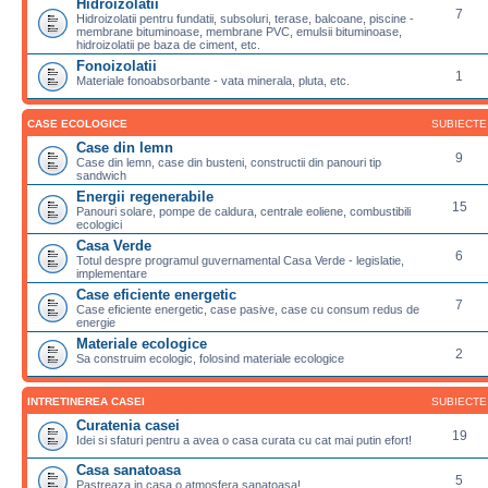
Hidroizolatii
7
Hidroizolatii pentru fundatii, subsoluri, terase, balcoane, piscine -
membrane bituminoase, membrane PVC, emulsii bituminoase,
hidroizolatii pe baza de ciment, etc.
Fonoizolatii
1
Materiale fonoabsorbante - vata minerala, pluta, etc.
CASE ECOLOGICE
SUBIECTE
Case din lemn
9
Case din lemn, case din busteni, constructii din panouri tip
sandwich
Energii regenerabile
15
Panouri solare, pompe de caldura, centrale eoliene, combustibili
ecologici
Casa Verde
6
Totul despre programul guvernamental Casa Verde - legislatie,
implementare
Case eficiente energetic
7
Case eficiente energetic, case pasive, case cu consum redus de
energie
Materiale ecologice
2
Sa construim ecologic, folosind materiale ecologice
INTRETINEREA CASEI
SUBIECTE
Curatenia casei
19
Idei si sfaturi pentru a avea o casa curata cu cat mai putin efort!
Casa sanatoasa
5
Pastreaza in casa o atmosfera sanatoasa!