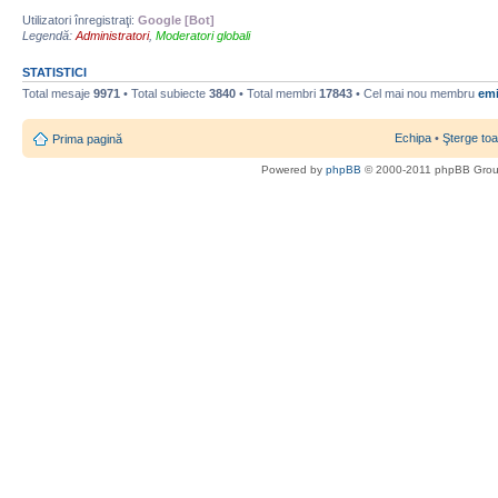
Utilizatori înregistraţi:
Google [Bot]
Legendă:
Administratori
,
Moderatori globali
STATISTICI
Total mesaje
9971
• Total subiecte
3840
• Total membri
17843
• Cel mai nou membru
emi
Echipa
•
Şterge toa
Prima pagină
Powered by
phpBB
© 2000-2011 phpBB Gro