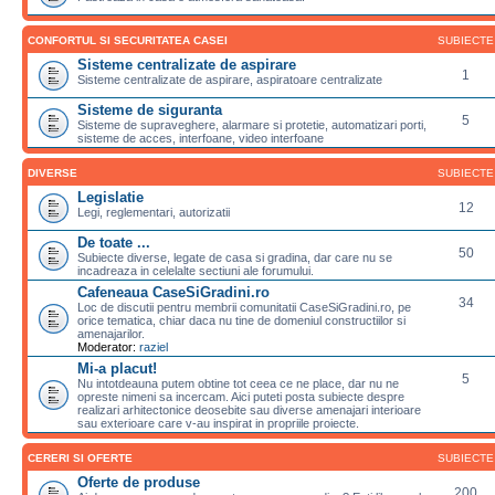
CONFORTUL SI SECURITATEA CASEI
SUBIECTE
Sisteme centralizate de aspirare
1
Sisteme centralizate de aspirare, aspiratoare centralizate
Sisteme de siguranta
5
Sisteme de supraveghere, alarmare si protetie, automatizari porti,
sisteme de acces, interfoane, video interfoane
DIVERSE
SUBIECTE
Legislatie
12
Legi, reglementari, autorizatii
De toate ...
50
Subiecte diverse, legate de casa si gradina, dar care nu se
incadreaza in celelalte sectiuni ale forumului.
Cafeneaua CaseSiGradini.ro
34
Loc de discutii pentru membrii comunitatii CaseSiGradini.ro, pe
orice tematica, chiar daca nu tine de domeniul constructiilor si
amenajarilor.
Moderator:
raziel
Mi-a placut!
5
Nu intotdeauna putem obtine tot ceea ce ne place, dar nu ne
opreste nimeni sa incercam. Aici puteti posta subiecte despre
realizari arhitectonice deosebite sau diverse amenajari interioare
sau exterioare care v-au inspirat in propriile proiecte.
CERERI SI OFERTE
SUBIECTE
Oferte de produse
200