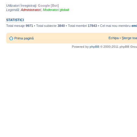
Utilizatori înregistraţi:
Google [Bot]
Legendă:
Administratori
,
Moderatori globali
STATISTICI
Total mesaje
9971
• Total subiecte
3840
• Total membri
17843
• Cel mai nou membru
emi
Echipa
•
Şterge toa
Prima pagină
Powered by
phpBB
© 2000-2011 phpBB Gro