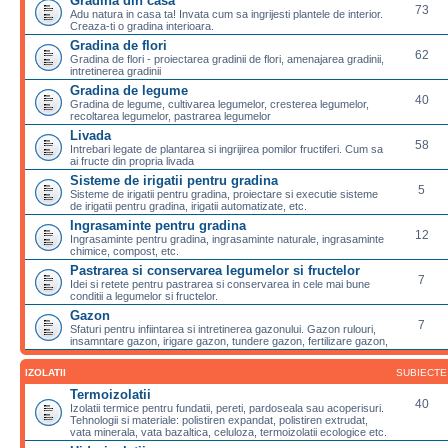
Gradina din casa
73
Adu natura in casa ta! Invata cum sa ingrijesti plantele de interior.
Creaza-ti o gradina interioara.
Gradina de flori
62
Gradina de flori - proiectarea gradinii de flori, amenajarea gradinii,
intretinerea gradinii
Gradina de legume
40
Gradina de legume, cultivarea legumelor, cresterea legumelor,
recoltarea legumelor, pastrarea legumelor
Livada
58
Intrebari legate de plantarea si ingrijirea pomilor fructiferi. Cum sa
ai fructe din propria livada
Sisteme de irigatii pentru gradina
5
Sisteme de irigatii pentru gradina, proiectare si executie sisteme
de irigatii pentru gradina, irigatii automatizate, etc.
Ingrasaminte pentru gradina
12
Ingrasaminte pentru gradina, ingrasaminte naturale, ingrasaminte
chimice, compost, etc.
Pastrarea si conservarea legumelor si fructelor
7
Idei si retete pentru pastrarea si conservarea in cele mai bune
conditii a legumelor si fructelor.
Gazon
7
Sfaturi pentru infiintarea si intretinerea gazonului. Gazon rulouri,
insamntare gazon, irigare gazon, tundere gazon, fertilizare gazon,
IZOLATII
SUBIECTE
Termoizolatii
40
Izolatii termice pentru fundatii, pereti, pardoseala sau acoperisuri.
Tehnologii si materiale: polistiren expandat, polistiren extrudat,
vata minerala, vata bazaltica, celuloza, termoizolatii ecologice etc.