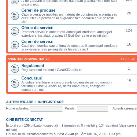
Ai de vanzare un produs pentru casa sau gradina? Esti liber sa-l
prezinti aici.
Cereri de produse
20
Cauti o piesa de mobilier, un material de constructie, o planta sau
orice altceva pentru casa si gradina ta? Incearca sa le gasesti
aici!
Oferte de servicii
124
Prestezi servicii in constructii, amenajari interioare, amenajari
exterioare, instalatii, gradinarit? Esti liber sa te prezinti aici.
Cereri de servicii
16
Cauti un meserias sau o firma de constructii, amenajari interioare
si exterioare, sau peisagistica? Incearca aici!
ANUNTURI ADMINISTRATIVE
SUBIECTE
Regulament
1
Regulamentul forumului CaseSiGradini.ro
Concursuri
15
Anunturi referitoare la concursurile organizate pentru membrii
forumului CaseSiGradini.ro, detalii concursuri, castigatori
concursuri, etc.
AUTENTIFICARE
•
ÎNREGISTRARE
Nume utilizator:
Parolă:
|
Autentifică-mă a
CINE ESTE CONECTAT
În total sunt
135
utilizatori conectaţi :: 1 înregistrat, 0 invizibili şi 134 vizitatori (date care 
minute)
Cei mai mulţi utilizatori conectaţi au fost
26240
pe Sâm Mai 16, 2026 11:33 pm