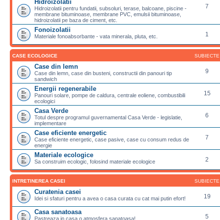
Hidroizolatii
7
Hidroizolatii pentru fundatii, subsoluri, terase, balcoane, piscine -
membrane bituminoase, membrane PVC, emulsii bituminoase,
hidroizolatii pe baza de ciment, etc.
Fonoizolatii
1
Materiale fonoabsorbante - vata minerala, pluta, etc.
CASE ECOLOGICE
SUBIECTE
Case din lemn
9
Case din lemn, case din busteni, constructii din panouri tip
sandwich
Energii regenerabile
15
Panouri solare, pompe de caldura, centrale eoliene, combustibili
ecologici
Casa Verde
6
Totul despre programul guvernamental Casa Verde - legislatie,
implementare
Case eficiente energetic
7
Case eficiente energetic, case pasive, case cu consum redus de
energie
Materiale ecologice
2
Sa construim ecologic, folosind materiale ecologice
INTRETINEREA CASEI
SUBIECTE
Curatenia casei
19
Idei si sfaturi pentru a avea o casa curata cu cat mai putin efort!
Casa sanatoasa
5
Pastreaza in casa o atmosfera sanatoasa!