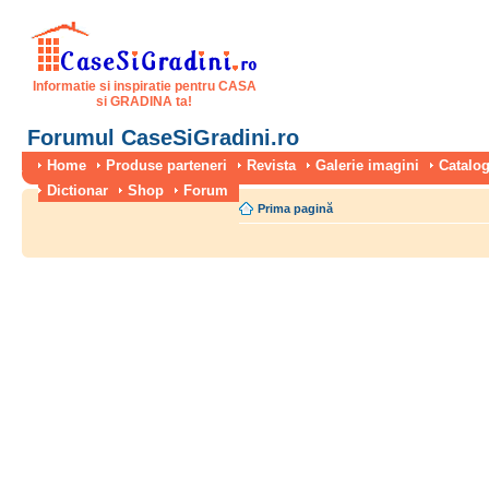
Informatie si inspiratie pentru CASA
si GRADINA ta!
Forumul CaseSiGradini.ro
Home
Produse parteneri
Revista
Galerie imagini
Catalog
Dictionar
Shop
Forum
Prima pagină