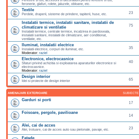
feronerie, glafuri, rolete, jaluzele, obloane, etc.
Textile
23
Perdele, draperii, sisteme de prindere, tapiterii, huse, etc.
Instalatii termice, instalatii sanitare, instalatii de
75
climatizare si ventilatie
Instalatii termice, centrale termice, incalzirea in pardoseala,
instalatii sanitare, instalatii de climatizare, aer conditionat,
ventilatie, etc.
Iluminat, instalatii electrice
35
Instalatii electrice, corpuri de iluminat, etc.
Moderator:
raziel
Electronice, electrocasnice
40
Sfaturi privind achizitia si exploatarea aparaturilor electronice si
electrocasnice.
Moderator:
raziel
Design interior
65
Idei si proiecte de design interior
AMENAJARI EXTERIOARE
SUBIECTE
Garduri si porti
17
Foisoare, pergole, pavilioane
14
Alei, cai de acces
23
Alei, trotuare, cai de acces auto sau pietonale, pavaje, etc.
Fatade