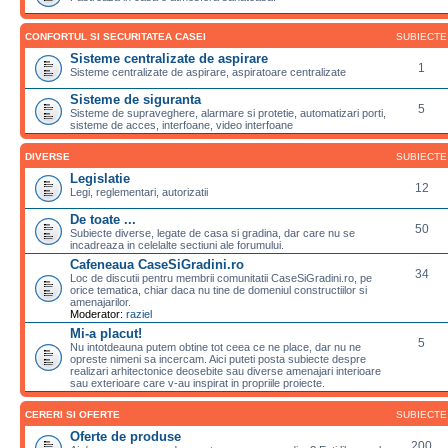
CONFORTUL SI SECURITATEA CASEI
SUBIECTE
Sisteme centralizate de aspirare
1
Sisteme centralizate de aspirare, aspiratoare centralizate
Sisteme de siguranta
5
Sisteme de supraveghere, alarmare si protetie, automatizari porti,
sisteme de acces, interfoane, video interfoane
DIVERSE
SUBIECTE
Legislatie
12
Legi, reglementari, autorizatii
De toate ...
50
Subiecte diverse, legate de casa si gradina, dar care nu se
incadreaza in celelalte sectiuni ale forumului.
Cafeneaua CaseSiGradini.ro
34
Loc de discutii pentru membrii comunitatii CaseSiGradini.ro, pe
orice tematica, chiar daca nu tine de domeniul constructiilor si
amenajarilor.
Moderator:
raziel
Mi-a placut!
5
Nu intotdeauna putem obtine tot ceea ce ne place, dar nu ne
opreste nimeni sa incercam. Aici puteti posta subiecte despre
realizari arhitectonice deosebite sau diverse amenajari interioare
sau exterioare care v-au inspirat in propriile proiecte.
CERERI SI OFERTE
SUBIECTE
Oferte de produse
200