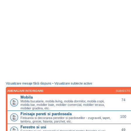
Vizualizare mesaje fără răspuns
•
Vizualizare subiecte active
AMENAJARI INTERIOARE
SUBIECTE
Mobila
74
Mobila bucatarie, mobila living, mobila dormitor, mobila copii,
mobila bar, mobilier baie, mobilier comercial, mobilier terasa,
mobilier gradina, etc.
Finisaje pereti si pardoseala
100
Finisarea si decorarea peretilor si pardoselilor - zugraveli, tapet,
lambriu, gresie, faianta, parchet, etc.
Ferestre si usi
49
Ferestre si usi, accesorii si decoratiuni pentru ferestre si usi,