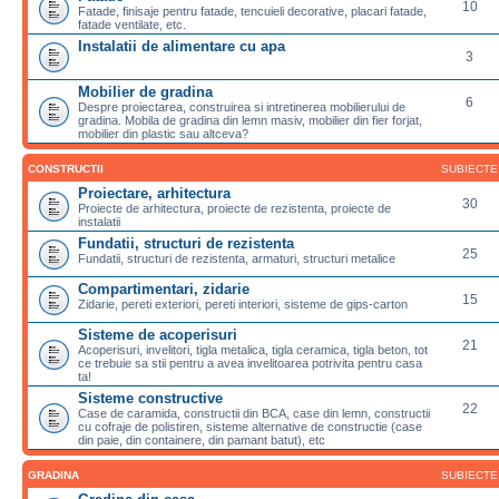
10
Fatade, finisaje pentru fatade, tencuieli decorative, placari fatade,
fatade ventilate, etc.
Instalatii de alimentare cu apa
3
Mobilier de gradina
6
Despre proiectarea, construirea si intretinerea mobilierului de
gradina. Mobila de gradina din lemn masiv, mobilier din fier forjat,
mobilier din plastic sau altceva?
CONSTRUCTII
SUBIECTE
Proiectare, arhitectura
30
Proiecte de arhitectura, proiecte de rezistenta, proiecte de
instalatii
Fundatii, structuri de rezistenta
25
Fundatii, structuri de rezistenta, armaturi, structuri metalice
Compartimentari, zidarie
15
Zidarie, pereti exteriori, pereti interiori, sisteme de gips-carton
Sisteme de acoperisuri
21
Acoperisuri, invelitori, tigla metalica, tigla ceramica, tigla beton, tot
ce trebuie sa stii pentru a avea invelitoarea potrivita pentru casa
ta!
Sisteme constructive
22
Case de caramida, constructii din BCA, case din lemn, constructii
cu cofraje de polistiren, sisteme alternative de constructie (case
din paie, din containere, din pamant batut), etc
GRADINA
SUBIECTE