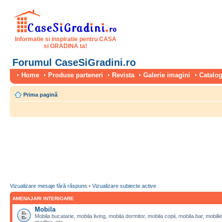
Informatie si inspiratie pentru CASA
si GRADINA ta!
Forumul CaseSiGradini.ro
Home
Produse parteneri
Revista
Galerie imagini
Catalog
Prima pagină
Vizualizare mesaje fără răspuns
•
Vizualizare subiecte active
AMENAJARI INTERIOARE
Mobila
Mobila bucatarie, mobila living, mobila dormitor, mobila copii, mobila bar, mobilie
gradina, etc.