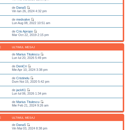
de
DanaS
Vin Ian 26, 2024 4:32 pm
de
medvalve
Lun Aug 08, 2022 10:51 am
de
Cris Apropo
Mar Oct 22, 2019 2:15 pm
E
ULTIMUL MESAJ
de
Marius Titulescu
Lun Iul 20, 2026 5:49 pm
de
DeniCri
Mie Apr 10, 2024 3:38 pm
de
Cristinelu
Dum Noi 15, 2020 5:42 pm
de
jackK1
Lun Iul 06, 2026 1:34 pm
de
Marius Titulescu
Mie Feb 21, 2024 9:26 am
E
ULTIMUL MESAJ
de
DanaS
Vin Mai 03, 2024 8:38 pm