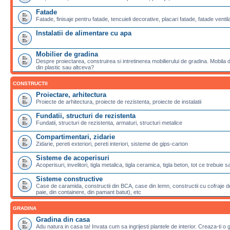
Fatade
Fatade, finisaje pentru fatade, tencuieli decorative, placari fatade, fatade ventila
Instalatii de alimentare cu apa
Mobilier de gradina
Despre proiectarea, construirea si intretinerea mobilierului de gradina. Mobila de
din plastic sau altceva?
CONSTRUCTII
Proiectare, arhitectura
Proiecte de arhitectura, proiecte de rezistenta, proiecte de instalatii
Fundatii, structuri de rezistenta
Fundatii, structuri de rezistenta, armaturi, structuri metalice
Compartimentari, zidarie
Zidarie, pereti exteriori, pereti interiori, sisteme de gips-carton
Sisteme de acoperisuri
Acoperisuri, invelitori, tigla metalica, tigla ceramica, tigla beton, tot ce trebuie 
Sisteme constructive
Case de caramida, constructii din BCA, case din lemn, constructii cu cofraje de
paie, din containere, din pamant batut), etc
GRADINA
Gradina din casa
Adu natura in casa ta! Invata cum sa ingrijesti plantele de interior. Creaza-ti o 