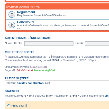
ANUNTURI ADMINISTRATIVE
Regulament
Regulamentul forumului CaseSiGradini.ro
Concursuri
Anunturi referitoare la concursurile organizate pentru membrii forumului CaseSiG
etc.
AUTENTIFICARE
•
ÎNREGISTRARE
Nume utilizator:
Parolă:
CINE ESTE CONECTAT
În total sunt
178
utilizatori conectaţi :: 1 înregistrat, 0 invizibili şi 177 vizitatori (date care
Cei mai mulţi utilizatori conectaţi au fost
26240
pe Sâm Mai 16, 2026 11:33 pm
Utilizatori înregistraţi:
Google [Bot]
Legendă:
Administratori
,
Moderatori globali
ZILE DE NAŞTERE
Felicitări :
davidov constructoru
(48)
STATISTICI
Total mesaje
9971
• Total subiecte
3840
• Total membri
17843
• Cel mai nou membru
emi
Prima pagină