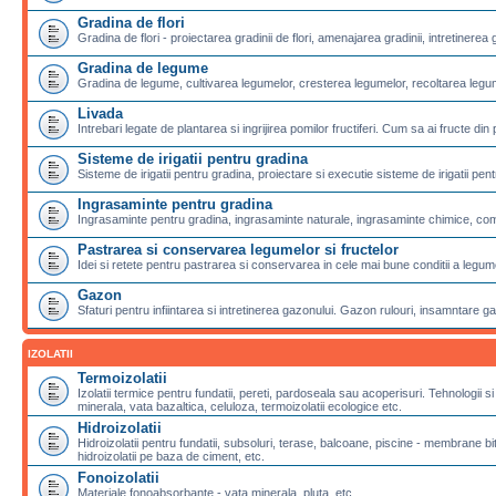
Gradina de flori
Gradina de flori - proiectarea gradinii de flori, amenajarea gradinii, intretinerea g
Gradina de legume
Gradina de legume, cultivarea legumelor, cresterea legumelor, recoltarea legu
Livada
Intrebari legate de plantarea si ingrijirea pomilor fructiferi. Cum sa ai fructe din 
Sisteme de irigatii pentru gradina
Sisteme de irigatii pentru gradina, proiectare si executie sisteme de irigatii pentr
Ingrasaminte pentru gradina
Ingrasaminte pentru gradina, ingrasaminte naturale, ingrasaminte chimice, com
Pastrarea si conservarea legumelor si fructelor
Idei si retete pentru pastrarea si conservarea in cele mai bune conditii a legumel
Gazon
Sfaturi pentru infiintarea si intretinerea gazonului. Gazon rulouri, insamntare g
IZOLATII
Termoizolatii
Izolatii termice pentru fundatii, pereti, pardoseala sau acoperisuri. Tehnologii si
minerala, vata bazaltica, celuloza, termoizolatii ecologice etc.
Hidroizolatii
Hidroizolatii pentru fundatii, subsoluri, terase, balcoane, piscine - membran
hidroizolatii pe baza de ciment, etc.
Fonoizolatii
Materiale fonoabsorbante - vata minerala, pluta, etc.