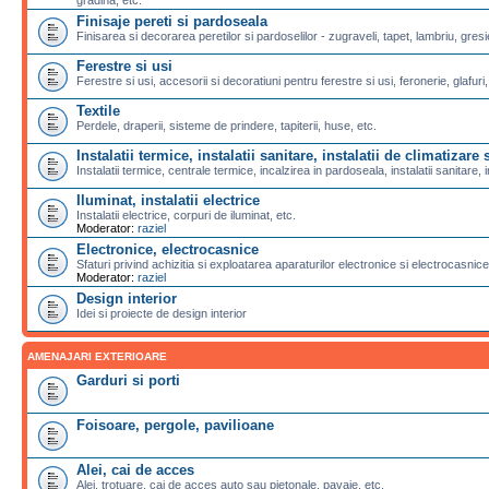
Finisaje pereti si pardoseala
Finisarea si decorarea peretilor si pardoselilor - zugraveli, tapet, lambriu, gresi
Ferestre si usi
Ferestre si usi, accesorii si decoratiuni pentru ferestre si usi, feronerie, glafuri,
Textile
Perdele, draperii, sisteme de prindere, tapiterii, huse, etc.
Instalatii termice, instalatii sanitare, instalatii de climatizare s
Instalatii termice, centrale termice, incalzirea in pardoseala, instalatii sanitare, i
Iluminat, instalatii electrice
Instalatii electrice, corpuri de iluminat, etc.
Moderator:
raziel
Electronice, electrocasnice
Sfaturi privind achizitia si exploatarea aparaturilor electronice si electrocasnice
Moderator:
raziel
Design interior
Idei si proiecte de design interior
AMENAJARI EXTERIOARE
Garduri si porti
Foisoare, pergole, pavilioane
Alei, cai de acces
Alei, trotuare, cai de acces auto sau pietonale, pavaje, etc.