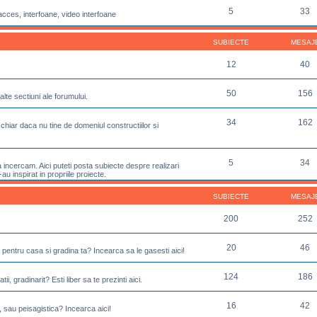
5
33
acces, interfoane, video interfoane
SUBIECTE
MESAJ
12
40
50
156
lte sectiuni ale forumului.
34
162
chiar daca nu tine de domeniul constructiilor si
5
34
incercam. Aici puteti posta subiecte despre realizari
u inspirat in propriile proiecte.
SUBIECTE
MESAJ
200
252
20
46
 pentru casa si gradina ta? Incearca sa le gasesti aici!
124
186
ii, gradinarit? Esti liber sa te prezinti aici.
16
42
, sau peisagistica? Incearca aici!