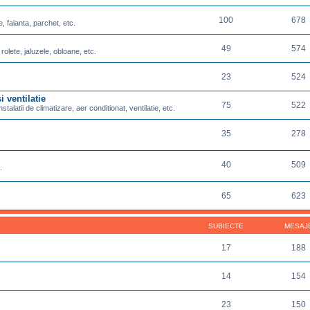
100
678
e, faianta, parchet, etc.
49
574
 rolete, jaluzele, obloane, etc.
23
524
i ventilatie
75
522
nstalatii de climatizare, aer conditionat, ventilatie, etc.
35
278
40
509
.
65
623
SUBIECTE
MESAJ
17
188
14
154
23
150