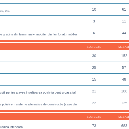
10
61
te, etc.
3
11
6
44
 gradina din lemn masiv, mobilier din fier forjat, mobilier
SUBIECTE
MESAJ
30
152
25
57
15
48
21
106
sa stii pentru a avea invelitoarea potrivita pentru casa ta!
22
125
 polistiren, sisteme alternative de constructie (case din
SUBIECTE
MESAJ
73
683
gradina interioara.