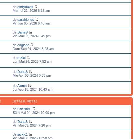
de
emilydavis
Mar Iul 21, 2026 6:18 am
de
sarahjones
Vin Iun 05, 2026 6:48 am
de
DanaS
Vin Mai 03, 2024 8:45 pm
de
caglade
Dum Sep 01, 2024 8:28 am
de
raziel
Lun Mai 26, 2025 7:52 am
de
DanaS
Mie Apr 03, 2024 3:33 pm
de
Alemn
Joi Aug 15, 2024 10:43 am
E
ULTIMUL MESAJ
de
Cristinelu
Sâm Mai 04, 2024 10:00 pm
de
DanaS
Vin Mai 03, 2024 7:26 pm
de
jackK1
Vin Mai 08, 2026 12:50 pm