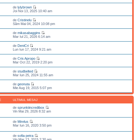
de
lylybrown
Joi Noi 13, 2025 10:40 am
de
Cristinelu
Sâm Mai 04, 2024 10:08 pm
de
mikasabaggins
Mar Iul 21, 2026 6:14 am
de
DeniCri
Lun Iun 17, 2024 9:21 am
de
Cris Apropo
Mar Oct 22, 2019 2:20 pm
de
studbelted
Mar Iun 25, 2024 11:55 am
de
geonuta
Mie Aug 19, 2015 5:07 pm
E
ULTIMUL MESAJ
de
sprunkiincredibox
Vin Mai 29, 2026 8:32 am
de
Mirelus
Mar Iun 16, 2020 3:50 pm
de
sofia petra
Vin Mar 13, 2015 2:30 am