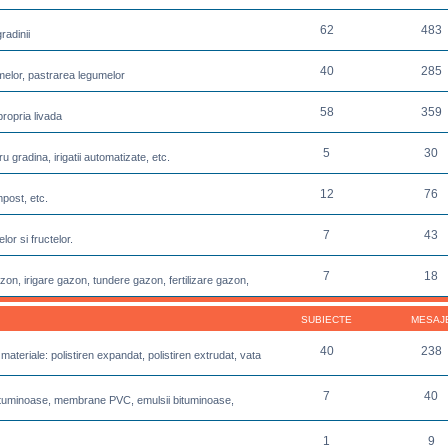
62
483
radinii
40
285
melor, pastrarea legumelor
58
359
propria livada
5
30
u gradina, irigatii automatizate, etc.
12
76
post, etc.
7
43
or si fructelor.
7
18
azon, irigare gazon, tundere gazon, fertilizare gazon,
SUBIECTE
MESAJ
40
238
 materiale: polistiren expandat, polistiren extrudat, vata
7
40
e bituminoase, membrane PVC, emulsii bituminoase,
1
9