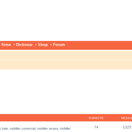
 firme
Dictionar
Shop
Forum
SUBIECTE
MESAJ
74
1325
r baie, mobilier comercial, mobilier terasa, mobilier