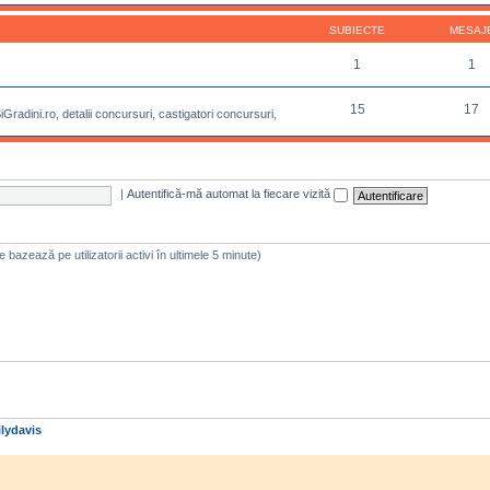
SUBIECTE
MESAJ
1
1
15
17
radini.ro, detalii concursuri, castigatori concursuri,
|
Autentifică-mă automat la fiecare vizită
 se bazează pe utilizatorii activi în ultimele 5 minute)
lydavis