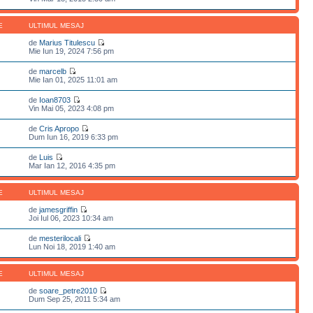
E
ULTIMUL MESAJ
de
Marius Titulescu
Mie Iun 19, 2024 7:56 pm
de
marcelb
Mie Ian 01, 2025 11:01 am
de
Ioan8703
Vin Mai 05, 2023 4:08 pm
de
Cris Apropo
Dum Iun 16, 2019 6:33 pm
de
Luis
Mar Ian 12, 2016 4:35 pm
E
ULTIMUL MESAJ
de
jamesgriffin
Joi Iul 06, 2023 10:34 am
de
mesterilocali
Lun Noi 18, 2019 1:40 am
E
ULTIMUL MESAJ
de
soare_petre2010
Dum Sep 25, 2011 5:34 am