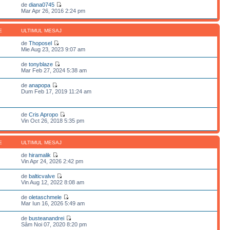
de
diana0745
Mar Apr 26, 2016 2:24 pm
E
ULTIMUL MESAJ
de
Thoposel
Mie Aug 23, 2023 9:07 am
de
tonyblaze
Mar Feb 27, 2024 5:38 am
de
anapopa
Dum Feb 17, 2019 11:24 am
de
Cris Apropo
Vin Oct 26, 2018 5:35 pm
E
ULTIMUL MESAJ
de
hiramalik
Vin Apr 24, 2026 2:42 pm
de
balticvalve
Vin Aug 12, 2022 8:08 am
de
oletaschmele
Mar Iun 16, 2026 5:49 am
de
busteanandrei
Sâm Noi 07, 2020 8:20 pm