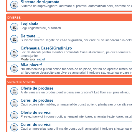
Sisteme de siguranta
Sisteme de supraveghere, alarmare si protetie, automatizari porti, sisteme de 
DIVERSE
Legislatie
Legi, reglementari, autorizatii
De toate ...
Subiecte diverse, legate de casa si gradina, dar care nu se incadreaza in celela
Cafeneaua CaseSiGradini.ro
Loc de discutii pentru membrii comunitatii CaseSiGradini.ro, pe orice tematica, 
amenajarilor.
Moderator:
raziel
Mi-a placut!
Nu intotdeauna putem obtine tot ceea ce ne place, dar nu ne opreste nimeni sa 
arhitectonice deosebite sau diverse amenajari interioare sau exterioare care v-a
CERERI SI OFERTE
Oferte de produse
Ai de vanzare un produs pentru casa sau gradina? Esti liber sa-l prezinti aici.
Cereri de produse
Cauti o piesa de mobilier, un material de constructie, o planta sau orice altceva
Oferte de servicii
Prestezi servicii in constructii, amenajari interioare, amenajari exterioare, instalat
Cereri de servicii
Cauti un meserias sau o firma de constructii, amenajari interioare si exterioare