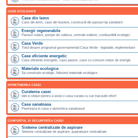
CASE ECOLOGICE
Case din lemn
Case din lemn, case din busteni, constructii din panouri tip sandwich
Energii regenerabile
Panouri solare, pompe de caldura, centrale eoliene, combustibili ecologici
Casa Verde
Totul despre programul guvernamental Casa Verde - legislatie, implementare
Case eficiente energetic
Case eficiente energetic, case pasive, case cu consum redus de energie
Materiale ecologice
Sa construim ecologic, folosind materiale ecologice
INTRETINEREA CASEI
Curatenia casei
Idei si sfaturi pentru a avea o casa curata cu cat mai putin efort!
Casa sanatoasa
Pastreaza in casa o atmosfera sanatoasa!
CONFORTUL SI SECURITATEA CASEI
Sisteme centralizate de aspirare
Sisteme centralizate de aspirare, aspiratoare centralizate