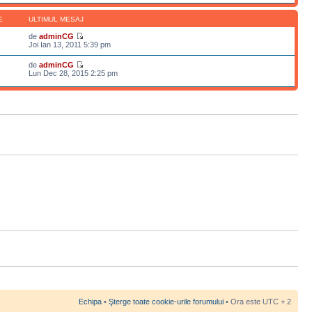
E
ULTIMUL MESAJ
de
adminCG
Joi Ian 13, 2011 5:39 pm
de
adminCG
Lun Dec 28, 2015 2:25 pm
Echipa
•
Şterge toate cookie-urile forumului
• Ora este UTC + 2